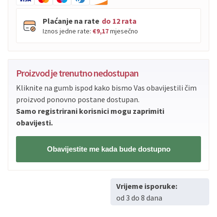
Plaćanje na rate
do 12 rata
Iznos jedne rate:
€9,17
mjesečno
PBZ
Visa
do
12
rata
Proizvod je trenutno nedostupan
PBZ
Visa Premium
do
12
rata
Kliknite na gumb ispod kako bismo Vas obavijestili čim
Erste
Diners
do
12
rata
proizvod ponovno postane dostupan.
Erste
Maestro
do
12
rata
Samo registrirani korisnici mogu zaprimiti
Erste
Master
do
12
rata
obavijesti.
Erste
Visa
do
12
rata
Obavijestite me kada bude dostupno
Sve banke
Visa
Jednokratno
Sve banke
Master
Jednokratno
Vrijeme isporuke:
Sve banke
Maestro
Jednokratno
od 3 do 8 dana
ECC
Discover
Jednokratno