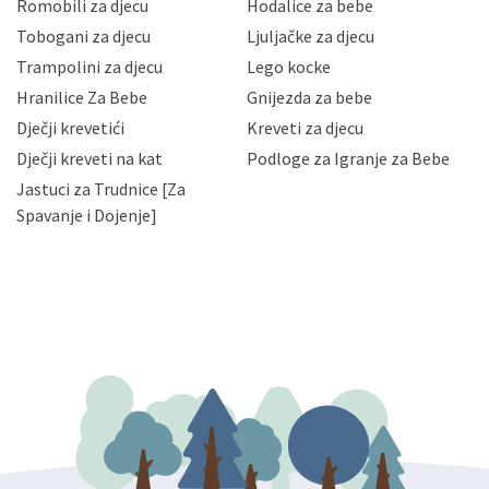
korisnika i posjetitelja web stranica, čuva povjerljivost
Romobili za djecu
Hodalice za bebe
Vaših osobnih podataka te omogućava pristup i
Tobogani za djecu
Ljuljačke za djecu
priopćavanje osobnih podataka samo onim svojim
zaposlenicima kojima su isti potrebni radi provedbe
Trampolini za djecu
Lego kocke
njihovih poslovnih aktivnosti, a trećim osobama samo u
Hranilice Za Bebe
Gnijezda za bebe
slučajevima koji su dozvoljeni zakonima. Napominjemo
da možete u svako doba, u potpunosti ili djelomice,
Dječji krevetići
Kreveti za djecu
bez naknade i objašnjenja odustati od dane privole i
Dječji kreveti na kat
Podloge za Igranje za Bebe
zatražiti prestanak aktivnosti obrade Vaših osobnih
Jastuci za Trudnice [Za
podataka. Opoziv privole možete podnijeti poštom na
gore navedenu adresu ili e-mailom na adresu:
Spavanje i Dojenje]