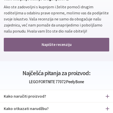
Ako ste zadovoljni s kupnjom i želite pomoći drugim
roditeljima u odabiru prave opreme, molimo vas da podijelite
svoje iskustvo. Vaša recenzija ne samo da obogaćuje našu
zajednicu, već nam pomaže da unaprijedimo i poboljšamo
našu ponudu. Hvala vam što ste dio naše obitelji!
Napišite recenziju
Najčešća pitanja za proizvod:
LEGO FORTNITE 77072 Peely Bone
Kako naručiti proizvod?
Kako otkazati narudžbu?