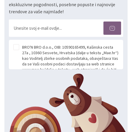
ekskluzivne pogodnosti, posebne popuste i najnovije
trendove za vaše najmlađe!
BRO'N BRO d.o.o., OIB: 10590165499, Kašinska cesta
27a , 10360 Sesvete, Hrvatska (dalje u tekstu „Mae.hr“)
kao Voditelj zbirke osobnih podataka, obavještava Vas
da se Vaši osobni podaci dostavljaju sa web stranice
www.mae.hr (dalje u tekstu „web stranice“) i da će biti
obrađeni. Prihvaćanjem ove Izjave smatra se da
slobodno i izričito dajete privolu za prikupljanje i daljnju
obradu Vaših osobnih podataka koje ustupate Mae.hr
putem ovih web stranica u svrhu odgovora i daljnje
komunikacije na Vaš upit poslan kroz kontakt obrazac.
Radi se o dobrovoljnom davanju podataka te ovu
Izjavu niste dužni prihvatiti odnosno niste dužni unositi
svoje osobne podatke u jednu od prijavnih
formi/obrazaca dostupnih na ovim web stranicama.
BRO'N BRO d.o.o. će s Vašim osobnim podacima
postupati sukladno Općoj uredbi o zaštiti podataka