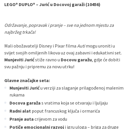
LEGO® DUPLO® – Jurić u Docovoj garaži (10456)
Održavanje, popravak i pranje – sve na jednom mjestu za
najbržeg trkača!
Mali obožavatelji Disney i Pixar filma
Auti
mogu uroniti u
svijet svojih omiljenih likova uz ovaj zabavni i edukativni set.
Munjeviti Jurić
stiže ravno u
Docovu garažu
, gdje će dobiti
svu pažnju i pripremu za novu utrku!
Glavne značajke seta:
Munjeviti Jurić
u verziji za slaganje prilagođenoj malenim
rukama
Docova garaža
s vratima koja se otvaraju i ljuljaju
Radni alat
poput francuskog ključa i ormarića
Pranje auta
crijevom za vodu
Potiče emocionalni razvoj
i igru uloga – briga za druge