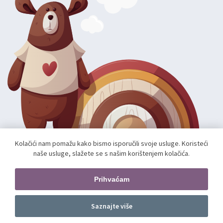
Kolačići nam pomažu kako bismo isporučili svoje usluge. Koristeći
naše usluge, slažete se s našim korištenjem kolačića.
Autorska prava; 2026 mae.hr. Sva prava pridržana.
Web shop izradio:
unamente.agency
Prihvaćam
Pratite nas
Saznajte više