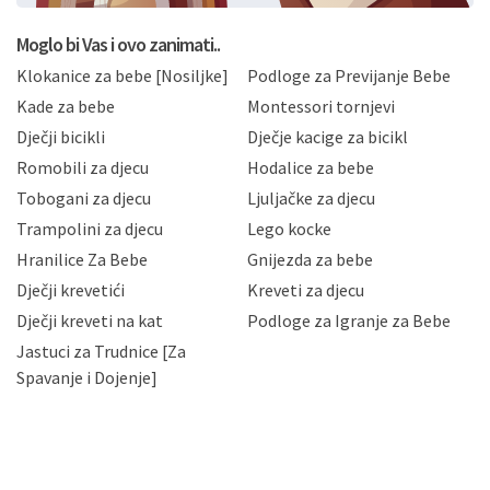
koju možete pročitati ovdje, sukladno Politici
privatnosti i kolačića koju možete pročitati ovdje i
Moglo bi Vas i ovo zanimati..
sukladno drugim primjenjivim propisima Republike
Klokanice za bebe [Nosiljke]
Podloge za Previjanje Bebe
Hrvatske, a uvijek uz primjenu odgovarajućih tehničkih i
sigurnosnih mjera zaštite osobnih podataka od
Kade za bebe
Montessori tornjevi
neovlaštenog pristupa, zlouporabe, otkrivanja,
Dječji bicikli
Dječje kacige za bicikl
gubitka ili uništenja. Mae.hr štiti privatnost svojih
korisnika i posjetitelja web stranica, čuva povjerljivost
Romobili za djecu
Hodalice za bebe
Vaših osobnih podataka te omogućava pristup i
Tobogani za djecu
Ljuljačke za djecu
priopćavanje osobnih podataka samo onim svojim
zaposlenicima kojima su isti potrebni radi provedbe
Trampolini za djecu
Lego kocke
njihovih poslovnih aktivnosti, a trećim osobama samo u
Hranilice Za Bebe
Gnijezda za bebe
slučajevima koji su dozvoljeni zakonima. Napominjemo
da možete u svako doba, u potpunosti ili djelomice,
Dječji krevetići
Kreveti za djecu
bez naknade i objašnjenja odustati od dane privole i
Dječji kreveti na kat
Podloge za Igranje za Bebe
zatražiti prestanak aktivnosti obrade Vaših osobnih
Jastuci za Trudnice [Za
podataka. Opoziv privole možete podnijeti poštom na
gore navedenu adresu ili e-mailom na adresu:
Spavanje i Dojenje]