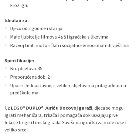
kroz igru
Idealan za:
Djecu od 2 godine i stariju
Male ljubitelje filmova
Auti
i igračaka s likovima
Razvoj finih motoričkih i socijalno-emocionalnih vještina
Specifikacije:
Broj dijelova: 35
Preporučena dob: 2+
Upute: Jednostavne, s velikim dijelovima prilagođenima
predškolcima
Uz
LEGO® DUPLO® Jurić u Docovoj garaži
, djeca se mogu
igrati mehaničara, trkača i pomagača dok usvajaju prve
lekcije brige i timskog rada. Savršena igračka za male ruke i
veliko srce!