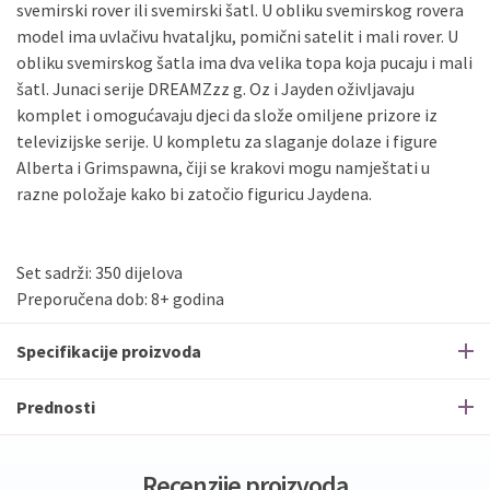
svemirski rover ili svemirski šatl. U obliku svemirskog rovera
model ima uvlačivu hvataljku, pomični satelit i mali rover. U
obliku svemirskog šatla ima dva velika topa koja pucaju i mali
šatl. Junaci serije DREAMZzz g. Oz i Jayden oživljavaju
komplet i omogućavaju djeci da slože omiljene prizore iz
televizijske serije. U kompletu za slaganje dolaze i figure
Alberta i Grimspawna, čiji se krakovi mogu namještati u
razne položaje kako bi zatočio figuricu Jaydena.
Set sadrži: 350 dijelova
Preporučena dob: 8+ godina
Specifikacije proizvoda
Prednosti
Recenzije proizvoda