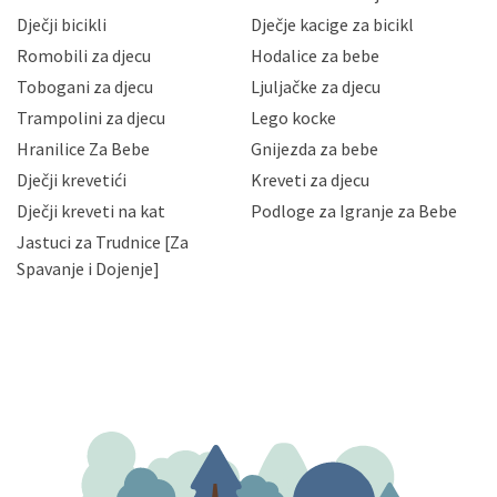
neovlaštenog pristupa, zlouporabe, otkrivanja,
Dječji bicikli
Dječje kacige za bicikl
gubitka ili uništenja. Mae.hr štiti privatnost svojih
korisnika i posjetitelja web stranica, čuva povjerljivost
Romobili za djecu
Hodalice za bebe
Vaših osobnih podataka te omogućava pristup i
Tobogani za djecu
Ljuljačke za djecu
priopćavanje osobnih podataka samo onim svojim
zaposlenicima kojima su isti potrebni radi provedbe
Trampolini za djecu
Lego kocke
njihovih poslovnih aktivnosti, a trećim osobama samo u
Hranilice Za Bebe
Gnijezda za bebe
slučajevima koji su dozvoljeni zakonima. Napominjemo
da možete u svako doba, u potpunosti ili djelomice,
Dječji krevetići
Kreveti za djecu
bez naknade i objašnjenja odustati od dane privole i
Dječji kreveti na kat
Podloge za Igranje za Bebe
zatražiti prestanak aktivnosti obrade Vaših osobnih
Jastuci za Trudnice [Za
podataka. Opoziv privole možete podnijeti poštom na
gore navedenu adresu ili e-mailom na adresu:
Spavanje i Dojenje]