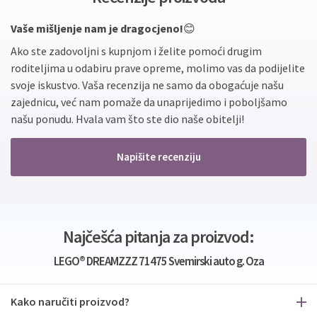
Vaše mišljenje nam je dragocjeno!
😊
Ako ste zadovoljni s kupnjom i želite pomoći drugim
roditeljima u odabiru prave opreme, molimo vas da podijelite
svoje iskustvo. Vaša recenzija ne samo da obogaćuje našu
zajednicu, već nam pomaže da unaprijedimo i poboljšamo
našu ponudu. Hvala vam što ste dio naše obitelji!
Napišite recenziju
Najčešća pitanja za proizvod:
LEGO® DREAMZZZ 71475 Svemirski auto g. Oza
Kako naručiti proizvod?