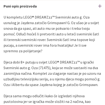
Puni opis proizvoda
U kompletu LEGO® DREAMZzz™ Svemirski auto g. Oza
usnulog je Jaydena zatočio Grimspawn! G. Oz ušao je u svijet
snova da ga spasi, ali auto mu se pokvario i treba tvoju
pomoć. Odluči hoćeš li pretvoriti auto u leteći svemirski šatl
ili terenski svemirski rover. Svemirski šatl ima topove koji
pucaju, a svemirski rover ima fora hvataljku! Je li sve
spremno za polijetanje?
Djeca dobi 8+ putuju u svijet LEGO® DREAMZzz™ u igrački
Svemirski auto g. Oza (71475), koja se može sastaviti na dva
zanimljiva načina. Komplet za slaganje nastao je po uzoru na
uzbudljivu televizijsku seriju, a u njemu djeca mogu pomoći g.
Ozu i Albertu da spase Jaydena kojeg je zatočio Grimspawn.
Djeca sama mogu odlučiti kako će izgledati njihova
pustolovina jer se igračka može složiti na 2 načina, kao