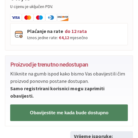
U cijenu je uključen PDV.
Plaćanje na rate
do 12 rata
Iznos jedne rate:
€4,12
mjesečno
PBZ
Visa
do
12
rata
Proizvod je trenutno nedostupan
PBZ
Visa Premium
do
12
rata
Kliknite na gumb ispod kako bismo Vas obavijestili čim
Erste
Diners
do
12
rata
proizvod ponovno postane dostupan.
Erste
Maestro
do
12
rata
Samo registrirani korisnici mogu zaprimiti
Erste
Master
do
12
rata
obavijesti.
Erste
Visa
do
12
rata
Obavijestite me kada bude dostupno
Sve banke
Visa
Jednokratno
Sve banke
Master
Jednokratno
Vrijeme isporuke: