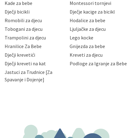
sigurnosnih mjera zaštite osobnih podataka od
Kade za bebe
Montessori tornjevi
neovlaštenog pristupa, zlouporabe, otkrivanja,
Dječji bicikli
Dječje kacige za bicikl
gubitka ili uništenja. Mae.hr štiti privatnost svojih
korisnika i posjetitelja web stranica, čuva povjerljivost
Romobili za djecu
Hodalice za bebe
Vaših osobnih podataka te omogućava pristup i
Tobogani za djecu
Ljuljačke za djecu
priopćavanje osobnih podataka samo onim svojim
zaposlenicima kojima su isti potrebni radi provedbe
Trampolini za djecu
Lego kocke
njihovih poslovnih aktivnosti, a trećim osobama samo u
Hranilice Za Bebe
Gnijezda za bebe
slučajevima koji su dozvoljeni zakonima. Napominjemo
da možete u svako doba, u potpunosti ili djelomice,
Dječji krevetići
Kreveti za djecu
bez naknade i objašnjenja odustati od dane privole i
Dječji kreveti na kat
Podloge za Igranje za Bebe
zatražiti prestanak aktivnosti obrade Vaših osobnih
Jastuci za Trudnice [Za
podataka. Opoziv privole možete podnijeti poštom na
gore navedenu adresu ili e-mailom na adresu:
Spavanje i Dojenje]