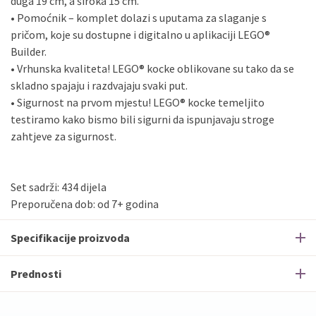
duga 19 cm, a široka 15 cm.
• Pomoćnik – komplet dolazi s uputama za slaganje s
pričom, koje su dostupne i digitalno u aplikaciji LEGO®
Builder.
• Vrhunska kvaliteta! LEGO® kocke oblikovane su tako da se
skladno spajaju i razdvajaju svaki put.
• Sigurnost na prvom mjestu! LEGO® kocke temeljito
testiramo kako bismo bili sigurni da ispunjavaju stroge
zahtjeve za sigurnost.
Set sadrži: 434 dijela
Preporučena dob: od 7+ godina
Specifikacije proizvoda
Prednosti