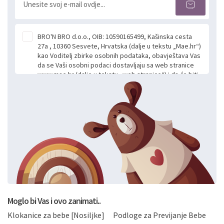
BRO'N BRO d.o.o., OIB: 10590165499, Kašinska cesta
27a , 10360 Sesvete, Hrvatska (dalje u tekstu „Mae.hr“)
kao Voditelj zbirke osobnih podataka, obavještava Vas
da se Vaši osobni podaci dostavljaju sa web stranice
www.mae.hr (dalje u tekstu „web stranice“) i da će biti
obrađeni. Prihvaćanjem ove Izjave smatra se da
slobodno i izričito dajete privolu za prikupljanje i daljnju
obradu Vaših osobnih podataka koje ustupate Mae.hr
putem ovih web stranica u svrhu odgovora i daljnje
komunikacije na Vaš upit poslan kroz kontakt obrazac.
Radi se o dobrovoljnom davanju podataka te ovu
Izjavu niste dužni prihvatiti odnosno niste dužni unositi
svoje osobne podatke u jednu od prijavnih
formi/obrazaca dostupnih na ovim web stranicama.
BRO'N BRO d.o.o. će s Vašim osobnim podacima
postupati sukladno Općoj uredbi o zaštiti podataka
koju možete pročitati ovdje, sukladno Politici
privatnosti i kolačića koju možete pročitati ovdje i
Moglo bi Vas i ovo zanimati..
sukladno drugim primjenjivim propisima Republike
Klokanice za bebe [Nosiljke]
Podloge za Previjanje Bebe
Hrvatske, a uvijek uz primjenu odgovarajućih tehničkih i