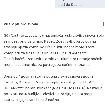
Sve banke
Maestro
Jednokratno
od 3 do 8 dana
ECC
Discover
Jednokratno
Puni opis proizvoda
Gđa Castillo zaspala je u naslonjaču i ušla u svijet snova. Sada
se možeš pridružiti njoj, Mateu, Zoey i Z-Blobu dok u snu
stvaraju njezin kombi koji će uništiti noćne more u fora
kompletu za slaganje iz linije LEGO® DREAMZzz™!
Odluči hoćeš li sastaviti kombi za tulume za tjeranje noćnih
mora ili podmornicu za potragu za noćnim morama!
Djeca od 7 godina i starija putuju u svijet snova s gđom
Castillo, Mateom i Zoey u kompletu za slaganje LEGO®
DREAMZzz™ Kombi kornjača gđe Castillo (71456). Nastao je
po uzoru na uzbudljivu televizijsku seriju, a djeca mogu
sastaviti sjajno vozilo na 2 načina.