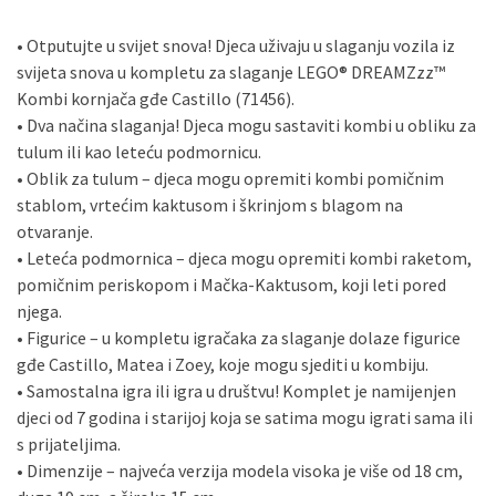
• Otputujte u svijet snova! Djeca uživaju u slaganju vozila iz
svijeta snova u kompletu za slaganje LEGO® DREAMZzz™
Kombi kornjača gđe Castillo (71456).
• Dva načina slaganja! Djeca mogu sastaviti kombi u obliku za
tulum ili kao leteću podmornicu.
• Oblik za tulum – djeca mogu opremiti kombi pomičnim
stablom, vrtećim kaktusom i škrinjom s blagom na
otvaranje.
• Leteća podmornica – djeca mogu opremiti kombi raketom,
pomičnim periskopom i Mačka-Kaktusom, koji leti pored
njega.
• Figurice – u kompletu igračaka za slaganje dolaze figurice
gđe Castillo, Matea i Zoey, koje mogu sjediti u kombiju.
• Samostalna igra ili igra u društvu! Komplet je namijenjen
djeci od 7 godina i starijoj koja se satima mogu igrati sama ili
s prijateljima.
• Dimenzije – najveća verzija modela visoka je više od 18 cm,