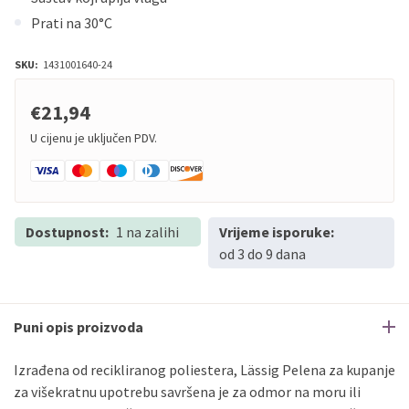
Prati na 30°C
SKU:
1431001640-24
€21,94
U cijenu je uključen PDV.
Dostupnost:
1 na zalihi
Vrijeme isporuke:
od 3 do 9 dana
Puni opis proizvoda
Izrađena od recikliranog poliestera, Lässig Pelena za kupanje
za višekratnu upotrebu savršena je za odmor na moru ili