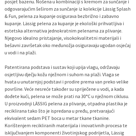
posjet bazenu. Nošena u kombinaciji s kremom za sunčanje i
odgovarajućim šeširom za sunčanje iz kolekcije Lässig Splash
& Fun, pelena za kupanje osigurava bezbrižno i zabavno
kupanje. Lässig pelena za kupanje je ekološki prihvatljiva i
estetska alternativa jednokratnim pelenama za plivanje.
Njegovo idealno pristajanje, visokokvalitetni materijali i
bešavni završetak oko međunožja osiguravaju ugodan osjećaj
u vodi i na plaži.
Patentirana podstava i sustav koji upija vlagu, održavaju
osjetljivu dječju kožu nježnom i suhom na plaži. Vlaga se
hvata u unutarnjoj podstavi i prodire prema van preko velike
površine. Veće nesreće također su spriječene u vodi, a kada
dođete kući, pelena se može prati na 30°C u nježnom ciklusu.
U proizvodnji LÄSSIG pelena za plivanje, otpadna plastika je
reciklirana tako što je ispredana u pređu, pretvarajući
ekvivalent sedam PET boca u metar tkane tkanine.
Korištenjem recikliranih materijala i inovativnih procesa te
isključivanjem komponenti životinjskog podrijetla, Lässig