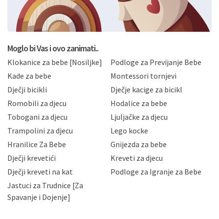
formi/obrazaca dostupnih na ovim web stranicama.
BRO'N BRO d.o.o. će s Vašim osobnim podacima
postupati sukladno Općoj uredbi o zaštiti podataka
koju možete pročitati ovdje, sukladno Politici
privatnosti i kolačića koju možete pročitati ovdje i
Moglo bi Vas i ovo zanimati..
sukladno drugim primjenjivim propisima Republike
Klokanice za bebe [Nosiljke]
Podloge za Previjanje Bebe
Hrvatske, a uvijek uz primjenu odgovarajućih tehničkih i
sigurnosnih mjera zaštite osobnih podataka od
Kade za bebe
Montessori tornjevi
neovlaštenog pristupa, zlouporabe, otkrivanja,
Dječji bicikli
Dječje kacige za bicikl
gubitka ili uništenja. Mae.hr štiti privatnost svojih
korisnika i posjetitelja web stranica, čuva povjerljivost
Romobili za djecu
Hodalice za bebe
Vaših osobnih podataka te omogućava pristup i
Tobogani za djecu
Ljuljačke za djecu
priopćavanje osobnih podataka samo onim svojim
zaposlenicima kojima su isti potrebni radi provedbe
Trampolini za djecu
Lego kocke
njihovih poslovnih aktivnosti, a trećim osobama samo u
Hranilice Za Bebe
Gnijezda za bebe
slučajevima koji su dozvoljeni zakonima. Napominjemo
da možete u svako doba, u potpunosti ili djelomice,
Dječji krevetići
Kreveti za djecu
bez naknade i objašnjenja odustati od dane privole i
Dječji kreveti na kat
Podloge za Igranje za Bebe
zatražiti prestanak aktivnosti obrade Vaših osobnih
Jastuci za Trudnice [Za
podataka. Opoziv privole možete podnijeti poštom na
gore navedenu adresu ili e-mailom na adresu:
Spavanje i Dojenje]