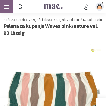
0
Početna stranica
/
Odjeća i obuća
/
Odjeća za djecu
/
Kupaći kostimi z
Pelena za kupanje Waves pink/nature vel.
92 Lässig