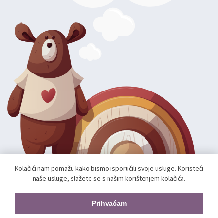
Kolačići nam pomažu kako bismo isporučili svoje usluge. Koristeći
naše usluge, slažete se s našim korištenjem kolačića.
Autorska prava; 2026 mae.hr. Sva prava pridržana.
Web shop izradio:
unamente.agency
Prihvaćam
Pratite nas