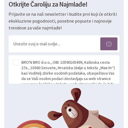
Otkrijte Čaroliju za Najmlađe!
Prijavite se na naš newsletter i budite prvi koji će otkriti
ekskluzivne pogodnosti, posebne popuste i najnovije
trendove za vaše najmlađe!
BRO'N BRO d.o.o., OIB: 10590165499, Kašinska cesta
27a , 10360 Sesvete, Hrvatska (dalje u tekstu „Mae.hr“)
kao Voditelj zbirke osobnih podataka, obavještava Vas
da se Vaši osobni podaci dostavljaju sa web stranice
www.mae.hr (dalje u tekstu „web stranice“) i da će biti
obrađeni. Prihvaćanjem ove Izjave smatra se da
slobodno i izričito dajete privolu za prikupljanje i daljnju
obradu Vaših osobnih podataka koje ustupate Mae.hr
putem ovih web stranica u svrhu odgovora i daljnje
komunikacije na Vaš upit poslan kroz kontakt obrazac.
Radi se o dobrovoljnom davanju podataka te ovu
Izjavu niste dužni prihvatiti odnosno niste dužni unositi
svoje osobne podatke u jednu od prijavnih