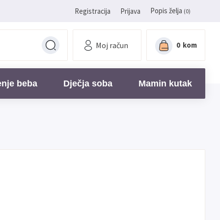
Popis želja
Registracija
Prijava
(0)
Moj račun
0
kom
enje beba
Dječja soba
Mamin kutak