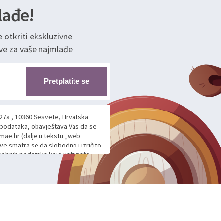
lađe!
e otkriti ekskluzivne
ve za vaše najmlađe!
Pretplatite se
 27a , 10360 Sesvete, Hrvatska
h podataka, obavještava Vas da se
mae.hr (dalje u tekstu „web
ave smatra se da slobodno i izričito
 osobnih podataka koje ustupate
ljnje komunikacije na Vaš upit
m davanju podataka te ovu Izjavu
voje osobne podatke u jednu od
anicama. BRO'N BRO d.o.o. će s
edbi o zaštiti podataka koju
i kolačića koju možete pročitati
like Hrvatske, a uvijek uz