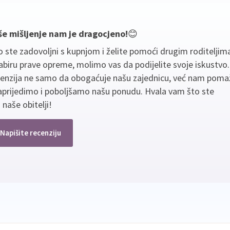
še mišljenje nam je dragocjeno!
😊
 ste zadovoljni s kupnjom i želite pomoći drugim roditeljim
biru prave opreme, molimo vas da podijelite svoje iskustvo
cenzija ne samo da obogaćuje našu zajednicu, već nam poma
aprijedimo i poboljšamo našu ponudu. Hvala vam što ste
 naše obitelji!
Napišite recenziju