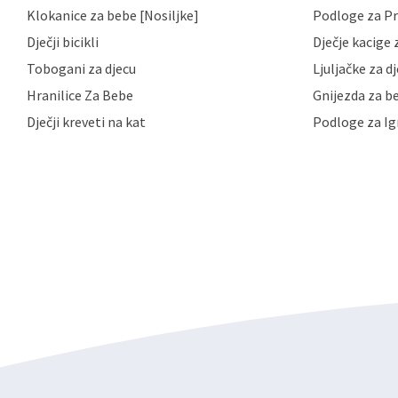
Klokanice za bebe [Nosiljke]
Podloge za Pr
primjenu odgovarajućih tehničkih i sigurnosnih mjer
neovlaštenog pristupa, zlouporabe, otkrivanja, gubitka
Dječji bicikli
Dječje kacige z
privatnost svojih korisnika i posjetitelja web stranic
podataka te omogućava pristup i priopćavanje osob
Tobogani za djecu
Ljuljačke za d
zaposlenicima kojima su isti potrebni radi provedbe n
Hranilice Za Bebe
Gnijezda za b
trećim osobama samo u slučajevima koji su dozvolj
možete u svako doba, u potpunosti ili djelomice, be
Dječji kreveti na kat
Podloge za Ig
dane privole i zatražiti prestanak aktivnosti obrade
privole možete podnijeti poštom na gore navedenu a