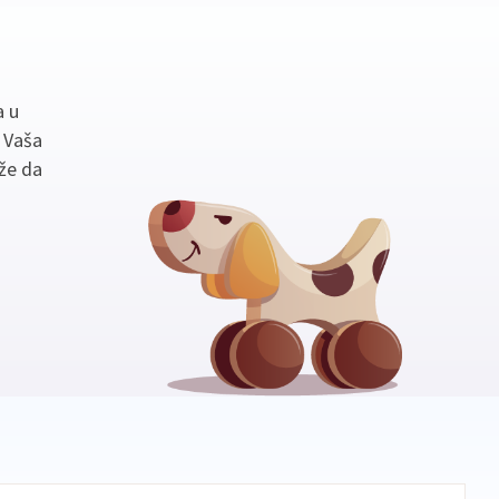
a u
. Vaša
že da