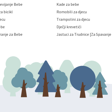
evijanje Bebe
Kade za bebe
a zaštite osobnih podataka od
 ili uništenja. Mae.hr štiti
a bicikl
Romobili za djecu
a, čuva povjerljivost Vaših osobnih
nih podataka samo onim svojim
jecu
Trampolini za djecu
jihovih poslovnih aktivnosti, a
ebe
Dječji krevetići
eni zakonima. Napominjemo da
z naknade i objašnjenja odustati od
ranje za Bebe
Jastuci za Trudnice [Za Spavanje 
 Vaših osobnih podataka. Opoziv
dresu ili e-mailom na adresu: