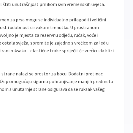
 štiti unutrašnjost prilikom svih vremenskih uvjeta.
men za prsa mogu se individualno prilagoditi veličini
lnost i udobnost u svakom trenutku. U prostranom
oljno je mjesta za rezervnu odjeću, ručak, voće i
e ostala svježa, spremite je zajedno s vrećicom za led u
ani ruksaka – elastične trake spriječit će vrećicu da klizi
strane nalazi se prostor za bocu. Dodatni pretinac
i džep omogućuju sigurno pohranjivanje manjih predmeta
enom s unutarnje strane osigurava da se ruksak vašeg