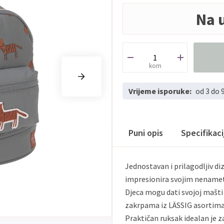
Na 
kom
Vrijeme isporuke:
od 3 do 
Puni opis
Specifikac
Jednostavan i prilagodljiv di
impresionira svojim nenametl
Djeca mogu dati svojoj mašti 
zakrpama iz LÄSSIG asortimana
Praktičan ruksak idealan je za