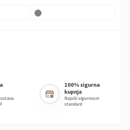
a
100% sigurna
kupnja
dostava
Najviši sigurnosni
R
standard