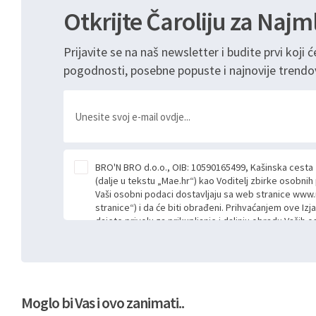
Otkrijte Čaroliju za Najm
Prijavite se na naš newsletter i budite prvi koji ć
pogodnosti, posebne popuste i najnovije trendo
BRO'N BRO d.o.o., OIB: 10590165499, Kašinska cesta
(dalje u tekstu „Mae.hr“) kao Voditelj zbirke osobni
Vaši osobni podaci dostavljaju sa web stranice www.
stranice“) i da će biti obrađeni. Prihvaćanjem ove Izj
dajete privolu za prikupljanje i daljnju obradu Vaših
Mae.hr putem ovih web stranica u svrhu odgovora i da
poslan kroz kontakt obrazac. Radi se o dobrovoljno
niste dužni prihvatiti odnosno niste dužni unositi s
prijavnih formi/obrazaca dostupnih na ovim web str
Vašim osobnim podacima postupati sukladno Općoj ur
Moglo bi Vas i ovo zanimati..
možete pročitati ovdje, sukladno Politici privatnosti 
ovdje i sukladno drugim primjenjivim propisima Repub