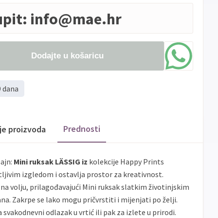
upit:
info@mae.hr
Dodajte u košaricu
9 dana
Prednosti
ije proizvoda
zajn:
Mini ruksak LÄSSIG iz
kolekcije Happy Prints
jivim izgledom i ostavlja prostor za kreativnost.
na volju, prilagođavajući Mini ruksak slatkim životinjskim
. Zakrpe se lako mogu pričvrstiti i mijenjati po želji.
 svakodnevni odlazak u vrtić ili pak za izlete u prirodi.