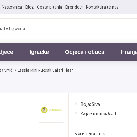
Naslovnica
Blog
Česta pitanja
Brendovi
Kontaktirajte nas
djece
Igračke
Odjeća i obuća
Hranj
za vrtić
/
Lässig Mini Ruksak Safari Tigar
Boja: Siva
Zapremnina:
6.5 l
SKU:
1203001261