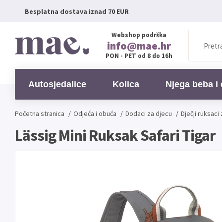
Besplatna dostava iznad 70 EUR
Webshop podrška
info@mae.hr
PON - PET od 8 do 16h
Autosjedalice
Kolica
Njega beba i 
Početna stranica
/
Odjeća i obuća
/
Dodaci za djecu
/
Dječji ruksaci 
Lässig Mini Ruksak Safari Tigar