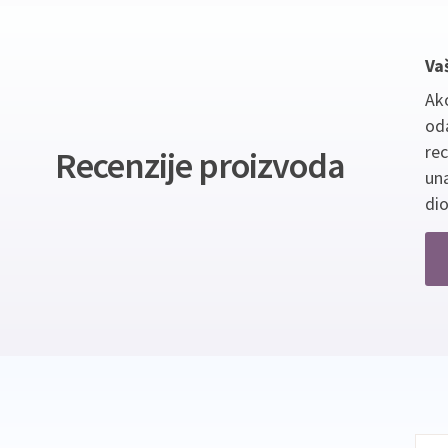
Va
Ako
oda
re
Recenzije proizvoda
un
dio