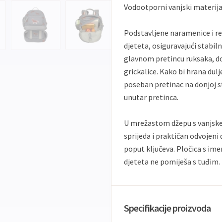
Vodootporni vanjski materijal
Podstavljene naramenice i re
djeteta, osiguravajući stabi
glavnom pretincu ruksaka, dov
grickalice. Kako bi hrana dulj
poseban pretinac na donjoj str
unutar pretinca.
U mrežastom džepu s vanjske 
sprijeda i praktičan odvojen
poput ključeva. Pločica s im
djeteta ne pomiješa s tuđim.
Specifikacije proizvoda