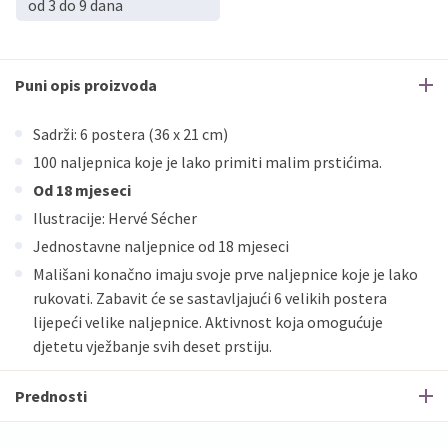
od 3 do 9 dana
Puni opis proizvoda
Sadrži: 6 postera (36 x 21 cm)
100 naljepnica koje je lako primiti malim prstićima.
Od 18 mjeseci
Ilustracije: Hervé Sécher
Jednostavne naljepnice od 18 mjeseci
Mališani konačno imaju svoje prve naljepnice koje je lako
rukovati. Zabavit će se sastavljajući 6 velikih postera
lijepeći velike naljepnice. Aktivnost koja omogućuje
djetetu vježbanje svih deset prstiju.
Prednosti