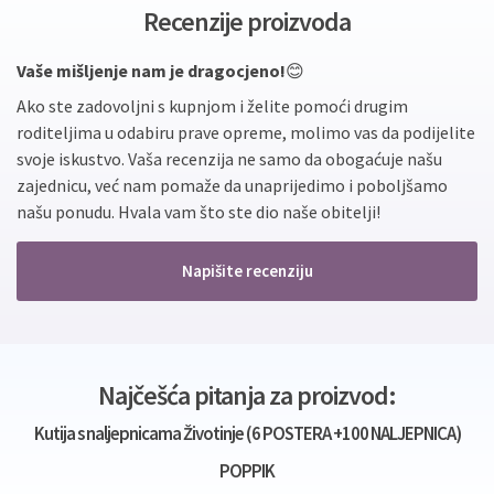
Recenzije proizvoda
Vaše mišljenje nam je dragocjeno!
😊
Ako ste zadovoljni s kupnjom i želite pomoći drugim
roditeljima u odabiru prave opreme, molimo vas da podijelite
svoje iskustvo. Vaša recenzija ne samo da obogaćuje našu
zajednicu, već nam pomaže da unaprijedimo i poboljšamo
našu ponudu. Hvala vam što ste dio naše obitelji!
Napišite recenziju
Najčešća pitanja za proizvod:
Kutija s naljepnicama Životinje (6 POSTERA +100 NALJEPNICA)
POPPIK