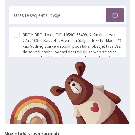
BRO'N BRO d.o.o., OIB: 10590165499, Kašinska cesta
27a , 10360 Sesvete, Hrvatska (dalje u tekstu „Mae.hr“)
kao Voditelj zbirke osobnih podataka, obavještava Vas
da se Vaši osobni podaci dostavljaju sa web stranice
www.mae.hr (dalje u tekstu „web stranice“) i da će biti
obrađeni. Prihvaćanjem ove Izjave smatra se da
slobodno i izričito dajete privolu za prikupljanje i daljnju
obradu Vaših osobnih podataka koje ustupate Mae.hr
putem ovih web stranica u svrhu odgovora i daljnje
komunikacije na Vaš upit poslan kroz kontakt obrazac.
Radi se o dobrovoljnom davanju podataka te ovu
Izjavu niste dužni prihvatiti odnosno niste dužni unositi
svoje osobne podatke u jednu od prijavnih
formi/obrazaca dostupnih na ovim web stranicama.
BRO'N BRO d.o.o. će s Vašim osobnim podacima
postupati sukladno Općoj uredbi o zaštiti podataka
koju možete pročitati ovdje, sukladno Politici
privatnosti i kolačića koju možete pročitati ovdje i
Moglo bi Vas i ovo zanimati..