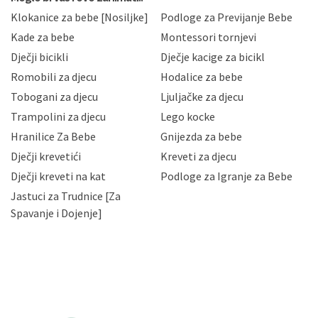
sukladno drugim primjenjivim propisima Republike
Klokanice za bebe [Nosiljke]
Podloge za Previjanje Bebe
Hrvatske, a uvijek uz primjenu odgovarajućih tehničkih i
sigurnosnih mjera zaštite osobnih podataka od
Kade za bebe
Montessori tornjevi
neovlaštenog pristupa, zlouporabe, otkrivanja,
Dječji bicikli
Dječje kacige za bicikl
gubitka ili uništenja. Mae.hr štiti privatnost svojih
korisnika i posjetitelja web stranica, čuva povjerljivost
Romobili za djecu
Hodalice za bebe
Vaših osobnih podataka te omogućava pristup i
Tobogani za djecu
Ljuljačke za djecu
priopćavanje osobnih podataka samo onim svojim
zaposlenicima kojima su isti potrebni radi provedbe
Trampolini za djecu
Lego kocke
njihovih poslovnih aktivnosti, a trećim osobama samo u
Hranilice Za Bebe
Gnijezda za bebe
slučajevima koji su dozvoljeni zakonima. Napominjemo
da možete u svako doba, u potpunosti ili djelomice,
Dječji krevetići
Kreveti za djecu
bez naknade i objašnjenja odustati od dane privole i
Dječji kreveti na kat
Podloge za Igranje za Bebe
zatražiti prestanak aktivnosti obrade Vaših osobnih
Jastuci za Trudnice [Za
podataka. Opoziv privole možete podnijeti poštom na
gore navedenu adresu ili e-mailom na adresu:
Spavanje i Dojenje]