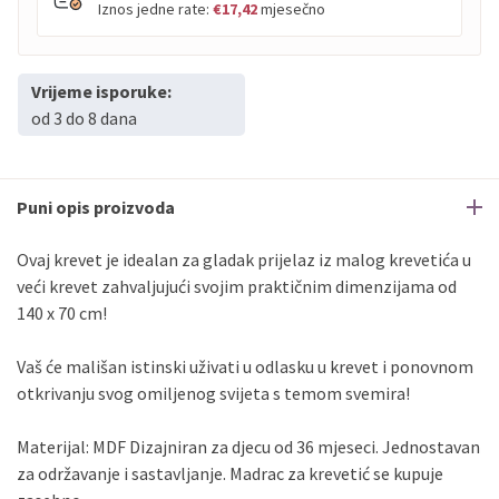
Iznos jedne rate:
€17,42
mjesečno
Vrijeme isporuke:
PBZ
Visa
do
12
rata
od 3 do 8 dana
PBZ
Visa Premium
do
12
rata
Erste
Diners
do
12
rata
Erste
Maestro
do
12
rata
Puni opis proizvoda
Erste
Master
do
12
rata
Erste
Visa
do
12
rata
Ovaj krevet je idealan za gladak prijelaz iz malog krevetića u
veći krevet zahvaljujući svojim praktičnim dimenzijama od
140 x 70 cm!
Sve banke
Visa
Jednokratno
Sve banke
Master
Jednokratno
Vaš će mališan istinski uživati u odlasku u krevet i ponovnom
Sve banke
Maestro
Jednokratno
otkrivanju svog omiljenog svijeta s temom svemira!
ECC
Discover
Jednokratno
Materijal: MDF Dizajniran za djecu od 36 mjeseci. Jednostavan
za održavanje i sastavljanje. Madrac za krevetić se kupuje