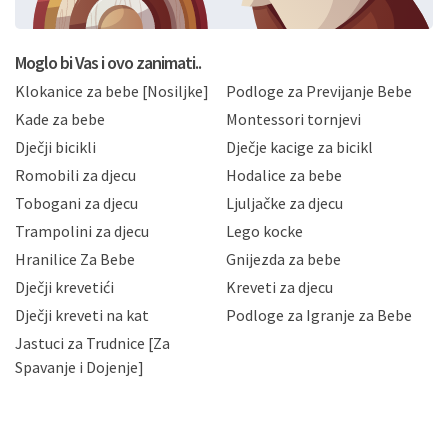
postupati sukladno Općoj uredbi o zaštiti podataka
koju možete pročitati ovdje, sukladno Politici
privatnosti i kolačića koju možete pročitati ovdje i
Moglo bi Vas i ovo zanimati..
sukladno drugim primjenjivim propisima Republike
Klokanice za bebe [Nosiljke]
Podloge za Previjanje Bebe
Hrvatske, a uvijek uz primjenu odgovarajućih tehničkih i
sigurnosnih mjera zaštite osobnih podataka od
Kade za bebe
Montessori tornjevi
neovlaštenog pristupa, zlouporabe, otkrivanja,
Dječji bicikli
Dječje kacige za bicikl
gubitka ili uništenja. Mae.hr štiti privatnost svojih
korisnika i posjetitelja web stranica, čuva povjerljivost
Romobili za djecu
Hodalice za bebe
Vaših osobnih podataka te omogućava pristup i
Tobogani za djecu
Ljuljačke za djecu
priopćavanje osobnih podataka samo onim svojim
zaposlenicima kojima su isti potrebni radi provedbe
Trampolini za djecu
Lego kocke
njihovih poslovnih aktivnosti, a trećim osobama samo u
Hranilice Za Bebe
Gnijezda za bebe
slučajevima koji su dozvoljeni zakonima. Napominjemo
da možete u svako doba, u potpunosti ili djelomice,
Dječji krevetići
Kreveti za djecu
bez naknade i objašnjenja odustati od dane privole i
Dječji kreveti na kat
Podloge za Igranje za Bebe
zatražiti prestanak aktivnosti obrade Vaših osobnih
Jastuci za Trudnice [Za
podataka. Opoziv privole možete podnijeti poštom na
gore navedenu adresu ili e-mailom na adresu:
Spavanje i Dojenje]