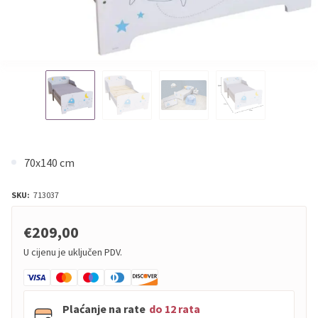
70x140 cm
SKU:
713037
€209,00
U cijenu je uključen PDV.
Plaćanje na rate
do 12 rata