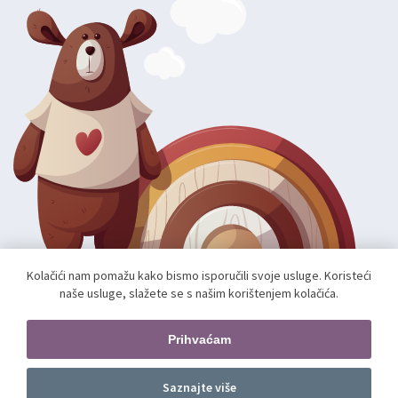
Kolačići nam pomažu kako bismo isporučili svoje usluge. Koristeći
naše usluge, slažete se s našim korištenjem kolačića.
Autorska prava; 2026 mae.hr. Sva prava pridržana.
Web shop izradio:
unamente.agency
Prihvaćam
Pratite nas
Saznajte više
Dodajte u košaricu