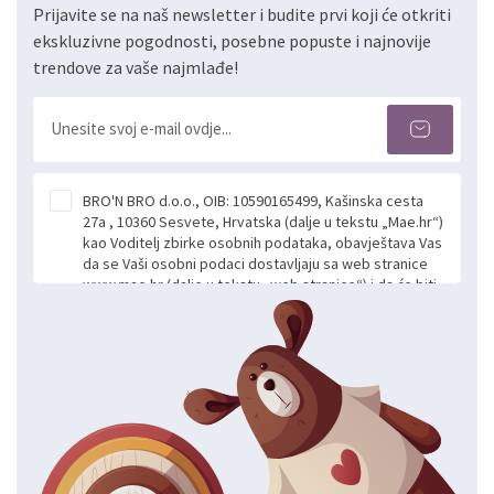
Prijavite se na naš newsletter i budite prvi koji će otkriti
ekskluzivne pogodnosti, posebne popuste i najnovije
trendove za vaše najmlađe!
BRO'N BRO d.o.o., OIB: 10590165499, Kašinska cesta
27a , 10360 Sesvete, Hrvatska (dalje u tekstu „Mae.hr“)
kao Voditelj zbirke osobnih podataka, obavještava Vas
da se Vaši osobni podaci dostavljaju sa web stranice
www.mae.hr (dalje u tekstu „web stranice“) i da će biti
obrađeni. Prihvaćanjem ove Izjave smatra se da
slobodno i izričito dajete privolu za prikupljanje i daljnju
obradu Vaših osobnih podataka koje ustupate Mae.hr
putem ovih web stranica u svrhu odgovora i daljnje
komunikacije na Vaš upit poslan kroz kontakt obrazac.
Radi se o dobrovoljnom davanju podataka te ovu
Izjavu niste dužni prihvatiti odnosno niste dužni unositi
svoje osobne podatke u jednu od prijavnih
formi/obrazaca dostupnih na ovim web stranicama.
BRO'N BRO d.o.o. će s Vašim osobnim podacima