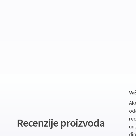
Va
Ako
oda
re
Recenzije proizvoda
un
dio