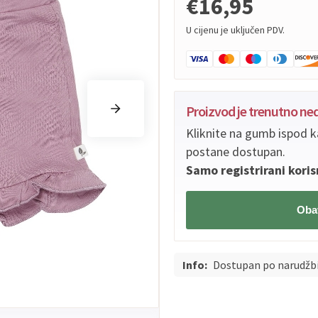
€16,95
U cijenu je uključen PDV.
Proizvod je trenutno n
Kliknite na gumb ispod k
postane dostupan.
Samo registrirani koris
Obav
Info:
Dostupan po narudžb