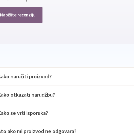
Napišite recenziju
Kako naručiti proizvod?
Kako otkazati narudžbu?
Kako se vrši isporuka?
Što ako mi proizvod ne odgovara?