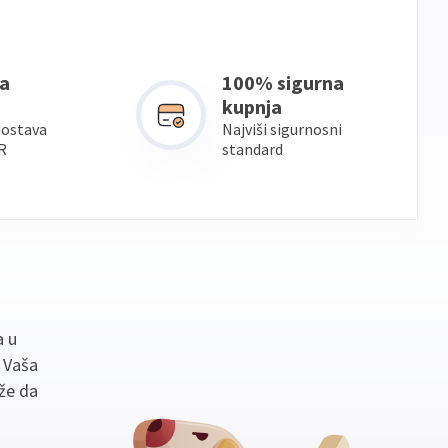
a
100% sigurna
kupnja
dostava
Najviši sigurnosni
R
standard
a u
. Vaša
že da