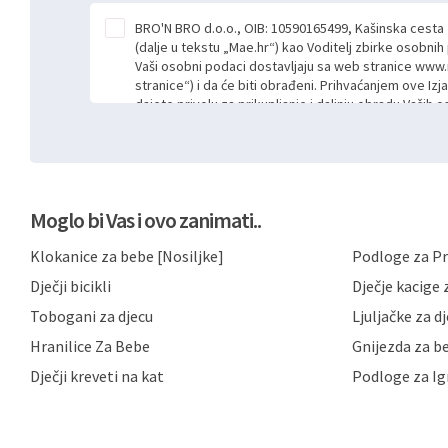
BRO'N BRO d.o.o., OIB: 10590165499, Kašinska cesta
(dalje u tekstu „Mae.hr“) kao Voditelj zbirke osobni
Vaši osobni podaci dostavljaju sa web stranice www.
stranice“) i da će biti obrađeni. Prihvaćanjem ove Izj
dajete privolu za prikupljanje i daljnju obradu Vaših
Mae.hr putem ovih web stranica u svrhu odgovora i da
poslan kroz kontakt obrazac. Radi se o dobrovoljno
niste dužni prihvatiti odnosno niste dužni unositi s
prijavnih formi/obrazaca dostupnih na ovim web str
Vašim osobnim podacima postupati sukladno Općoj ur
Moglo bi Vas i ovo zanimati..
možete pročitati ovdje, sukladno Politici privatnosti 
ovdje i sukladno drugim primjenjivim propisima Repub
Klokanice za bebe [Nosiljke]
Podloge za Pr
primjenu odgovarajućih tehničkih i sigurnosnih mjer
neovlaštenog pristupa, zlouporabe, otkrivanja, gubitka
Dječji bicikli
Dječje kacige z
privatnost svojih korisnika i posjetitelja web stranic
podataka te omogućava pristup i priopćavanje osob
Tobogani za djecu
Ljuljačke za d
zaposlenicima kojima su isti potrebni radi provedbe n
Hranilice Za Bebe
Gnijezda za b
trećim osobama samo u slučajevima koji su dozvolj
možete u svako doba, u potpunosti ili djelomice, be
Dječji kreveti na kat
Podloge za Ig
dane privole i zatražiti prestanak aktivnosti obrade
privole možete podnijeti poštom na gore navedenu a