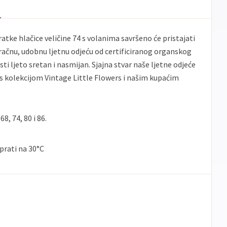
ratke hlačice veličine 74 s volanima savršeno će pristajati
zračnu, udobnu ljetnu odjeću od certificiranog organskog
i ljeto sretan i nasmijan. Sjajna stvar naše ljetne odjeće
 s kolekcijom Vintage Little Flowers i našim kupaćim
8, 74, 80 i 86.
prati na 30°C