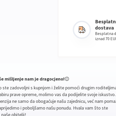
Besplatn
dostava
Besplatna 
iznad 70 EU
še mišljenje nam je dragocjeno!
😊
 ste zadovoljni s kupnjom i želite pomoći drugim roditeljim
biru prave opreme, molimo vas da podijelite svoje iskustvo
cenzija ne samo da obogaćuje našu zajednicu, već nam poma
aprijedimo i poboljšamo našu ponudu. Hvala vam što ste
 naše obitelji!