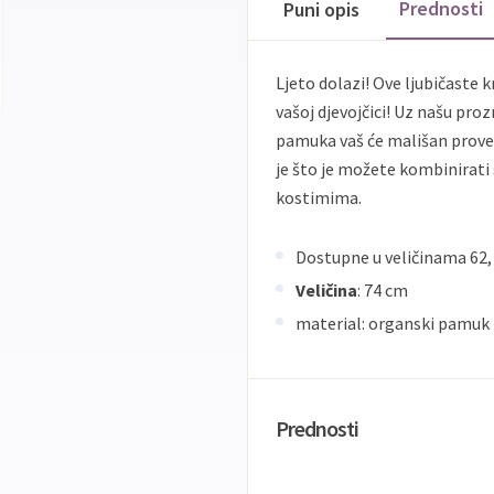
Prednosti
Puni opis
Ljeto dolazi! Ove ljubičaste k
vašoj djevojčici! Uz našu pro
pamuka vaš će mališan provest
je što je možete kombinirati
kostimima.
Dostupne u veličinama 62, 6
Veličina
: 74 cm
material: organski pamuk 
Prednosti