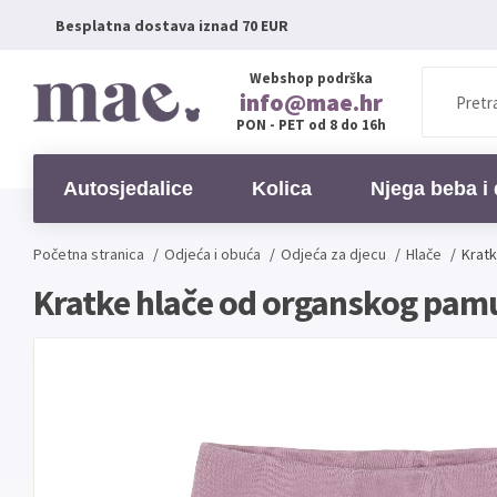
Besplatna dostava iznad 70 EUR
Webshop podrška
info@mae.hr
PON - PET od 8 do 16h
Autosjedalice
Kolica
Njega beba i 
Početna stranica
/
Odjeća i obuća
/
Odjeća za djecu
/
Hlače
/
Kratk
Kratke hlače od organskog pamuk