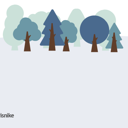
isnike