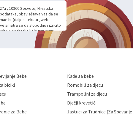
 27a , 10360 Sesvete, Hrvatska
h podataka, obavještava Vas da se
mae.hr (dalje u tekstu „web
ave smatra se da slobodno i izričito
 osobnih podataka koje ustupate
ljnje komunikacije na Vaš upit
m davanju podataka te ovu Izjavu
voje osobne podatke u jednu od
anicama. BRO'N BRO d.o.o. će s
edbi o zaštiti podataka koju
i kolačića koju možete pročitati
like Hrvatske, a uvijek uz
evijanje Bebe
Kade za bebe
a zaštite osobnih podataka od
 ili uništenja. Mae.hr štiti
a bicikl
Romobili za djecu
a, čuva povjerljivost Vaših osobnih
nih podataka samo onim svojim
jecu
Trampolini za djecu
jihovih poslovnih aktivnosti, a
ebe
Dječji krevetići
eni zakonima. Napominjemo da
z naknade i objašnjenja odustati od
ranje za Bebe
Jastuci za Trudnice [Za Spavanje 
 Vaših osobnih podataka. Opoziv
dresu ili e-mailom na adresu: