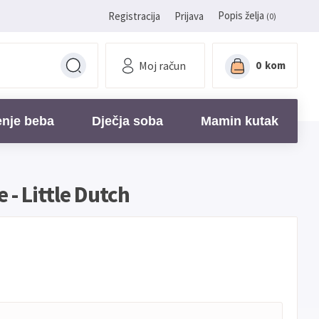
Popis želja
Registracija
Prijava
(0)
Moj račun
0
kom
enje beba
Dječja soba
Mamin kutak
- Little Dutch