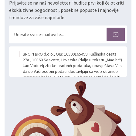
Prijavite se na naš newsletter i budite prvi koji će otkriti
ekskluzivne pogodnosti, posebne popuste i najnovije
trendove za vaše najmlađe!
BRO'N BRO d.o.o., OIB: 10590165499, Kašinska cesta
27a , 10360 Sesvete, Hrvatska (dalje u tekstu „Mae.hr“)
kao Voditelj zbirke osobnih podataka, obavještava Vas
da se Vaši osobni podaci dostavljaju sa web stranice
www.mae.hr (dalje u tekstu „web stranice“) i da će biti
obrađeni. Prihvaćanjem ove Izjave smatra se da
slobodno i izričito dajete privolu za prikupljanje i daljnju
obradu Vaših osobnih podataka koje ustupate Mae.hr
putem ovih web stranica u svrhu odgovora i daljnje
komunikacije na Vaš upit poslan kroz kontakt obrazac.
Radi se o dobrovoljnom davanju podataka te ovu
Izjavu niste dužni prihvatiti odnosno niste dužni unositi
svoje osobne podatke u jednu od prijavnih
formi/obrazaca dostupnih na ovim web stranicama.
BRO'N BRO d.o.o. će s Vašim osobnim podacima