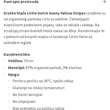
Puni opis proizvoda
Kratke hlače Little Dutch Sunny Yellow Stripes
izrađene su
od organskog pamuka i vrlo su udobne. Zahvaljujući
elastičnom podesivom pojasu, lako se oblače i skidaju. Na
stražnjoj strani kratkih hlača nalazi se džep. Kombinirajte ih
s jednom od brojnih majica iz kolekcije Little Farm za
usklađeni izgled.
Karakteristike:
Veličina:
74 cm
Materijal:
97% organski pamuk, 3% elastan
Njega:
Perite u perilici na 30°C, nježni ciklus
Glačanje na niskoj temperaturi
Ne čistiti kemijski
Ne izbjeljivati
Nije prikladno za sušilicu rublja