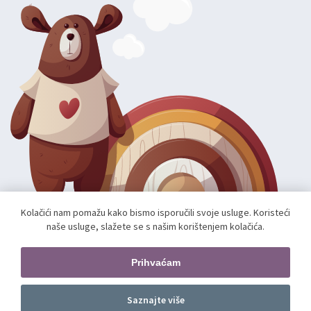
Kolačići nam pomažu kako bismo isporučili svoje usluge. Koristeći
naše usluge, slažete se s našim korištenjem kolačića.
Autorska prava; 2026 mae.hr. Sva prava pridržana.
Web shop izradio:
unamente.agency
Prihvaćam
Pratite nas
Saznajte više