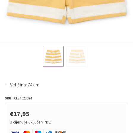
Veličina: 74 cm
SKU:
CL24023024
€17,95
U cijenu je uključen PDV.