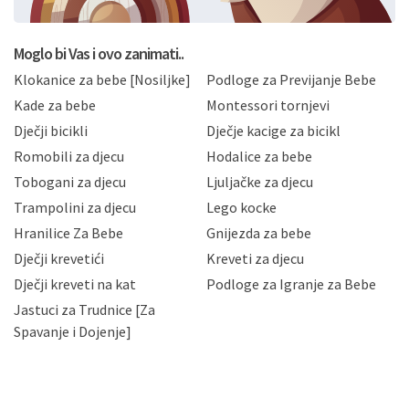
postupati sukladno Općoj uredbi o zaštiti podataka
koju možete pročitati ovdje, sukladno Politici
privatnosti i kolačića koju možete pročitati ovdje i
Moglo bi Vas i ovo zanimati..
sukladno drugim primjenjivim propisima Republike
Klokanice za bebe [Nosiljke]
Podloge za Previjanje Bebe
Hrvatske, a uvijek uz primjenu odgovarajućih tehničkih i
sigurnosnih mjera zaštite osobnih podataka od
Kade za bebe
Montessori tornjevi
neovlaštenog pristupa, zlouporabe, otkrivanja,
Dječji bicikli
Dječje kacige za bicikl
gubitka ili uništenja. Mae.hr štiti privatnost svojih
korisnika i posjetitelja web stranica, čuva povjerljivost
Romobili za djecu
Hodalice za bebe
Vaših osobnih podataka te omogućava pristup i
Tobogani za djecu
Ljuljačke za djecu
priopćavanje osobnih podataka samo onim svojim
zaposlenicima kojima su isti potrebni radi provedbe
Trampolini za djecu
Lego kocke
njihovih poslovnih aktivnosti, a trećim osobama samo u
Hranilice Za Bebe
Gnijezda za bebe
slučajevima koji su dozvoljeni zakonima. Napominjemo
da možete u svako doba, u potpunosti ili djelomice,
Dječji krevetići
Kreveti za djecu
bez naknade i objašnjenja odustati od dane privole i
Dječji kreveti na kat
Podloge za Igranje za Bebe
zatražiti prestanak aktivnosti obrade Vaših osobnih
Jastuci za Trudnice [Za
podataka. Opoziv privole možete podnijeti poštom na
gore navedenu adresu ili e-mailom na adresu:
Spavanje i Dojenje]