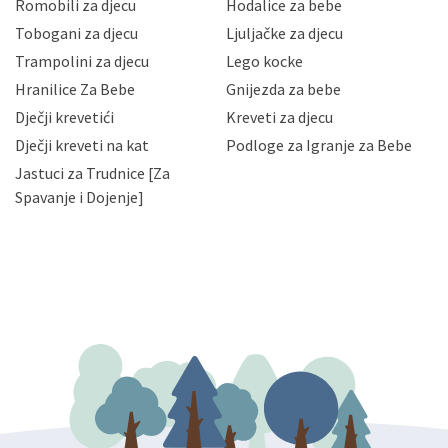
korisnika i posjetitelja web stranica, čuva povjerljivost
Romobili za djecu
Hodalice za bebe
Vaših osobnih podataka te omogućava pristup i
Tobogani za djecu
Ljuljačke za djecu
priopćavanje osobnih podataka samo onim svojim
zaposlenicima kojima su isti potrebni radi provedbe
Trampolini za djecu
Lego kocke
njihovih poslovnih aktivnosti, a trećim osobama samo u
Hranilice Za Bebe
Gnijezda za bebe
slučajevima koji su dozvoljeni zakonima. Napominjemo
da možete u svako doba, u potpunosti ili djelomice,
Dječji krevetići
Kreveti za djecu
bez naknade i objašnjenja odustati od dane privole i
Dječji kreveti na kat
Podloge za Igranje za Bebe
zatražiti prestanak aktivnosti obrade Vaših osobnih
Jastuci za Trudnice [Za
podataka. Opoziv privole možete podnijeti poštom na
gore navedenu adresu ili e-mailom na adresu:
Spavanje i Dojenje]