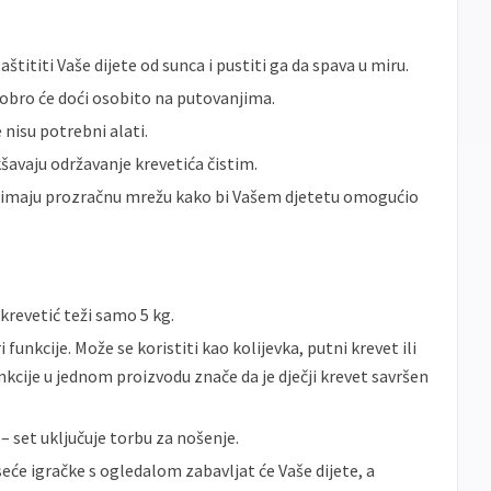
štititi Vaše dijete od sunca i pustiti ga da spava u miru.
dobro će doći osobito na putovanjima.
 nisu potrebni alati.
kšavaju održavanje krevetića čistim.
a imaju prozračnu mrežu kako bi Vašem djetetu omogućio
revetić teži samo 5 kg.
 funkcije. Može se koristiti kao kolijevka, putni krevet ili
unkcije u jednom proizvodu znače da je dječji krevet savršen
 set uključuje torbu za nošenje.
seće igračke s ogledalom zabavljat će Vaše dijete, a