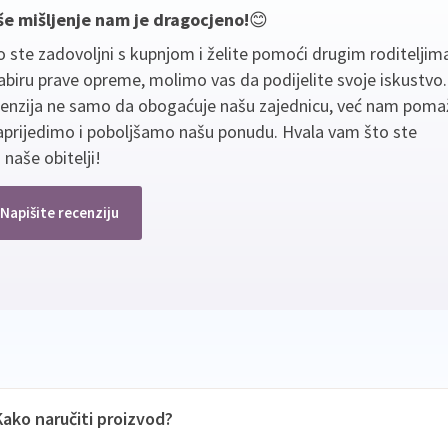
še mišljenje nam je dragocjeno!
😊
 ste zadovoljni s kupnjom i želite pomoći drugim roditeljim
biru prave opreme, molimo vas da podijelite svoje iskustvo
cenzija ne samo da obogaćuje našu zajednicu, već nam poma
aprijedimo i poboljšamo našu ponudu. Hvala vam što ste
 naše obitelji!
Napišite recenziju
Kako naručiti proizvod?