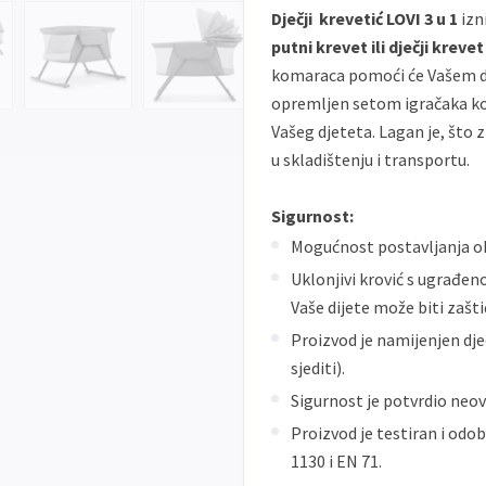
Dječji krevetić LOVI 3 u 1
izn
putni krevet ili dječji kreve
komaraca pomoći će Vašem dje
opremljen setom igračaka koj
Vašeg djeteta. Lagan je, što 
u skladištenju i transportu.
Sigurnost:
Mogućnost
postavljanja okv
Uklonjivi krović s ugrađe
Vaše dijete može biti zašti
Proizvod je namijenjen dje
sjediti).
Sigurnost je potvrdio neo
Proizvod je testiran i od
1130 i EN 71.