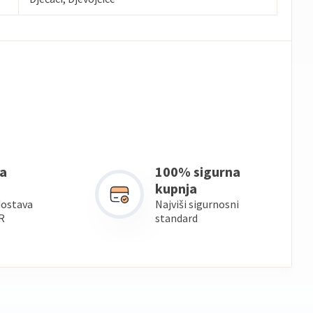
a
100% sigurna
kupnja
dostava
Najviši sigurnosni
R
standard