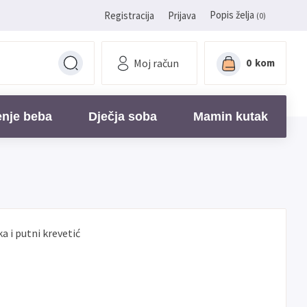
Popis želja
Registracija
Prijava
(0)
Moj račun
0
kom
enje beba
Dječja soba
Mamin kutak
vka i putni krevetić