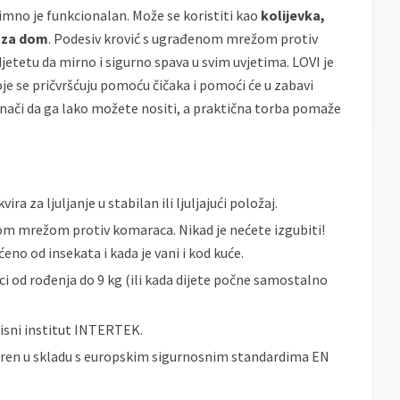
banke
imno je funkcionalan. Može se koristiti kao
kolijevka,
Sve
t za dom
. Podesiv krović s ugrađenom mrežom protiv
Master
Jednokratno
banke
tetu da mirno i sigurno spava u svim uvjetima. LOVI je
Sve
Maestro
Jednokratno
e se pričvršćuju pomoću čičaka i pomoći će u zabavi
banke
znači da ga lako možete nositi, a praktična torba pomaže
ECC
Discover
Jednokratno
ira za ljuljanje u stabilan ili ljuljajući položaj.
nom mrežom protiv komaraca. Nikad je nećete izgubiti!
ćeno od insekata i kada je vani i kod kuće.
ci od rođenja do 9 kg (ili kada dijete počne samostalno
visni institut INTERTEK.
obren u skladu s europskim sigurnosnim standardima EN