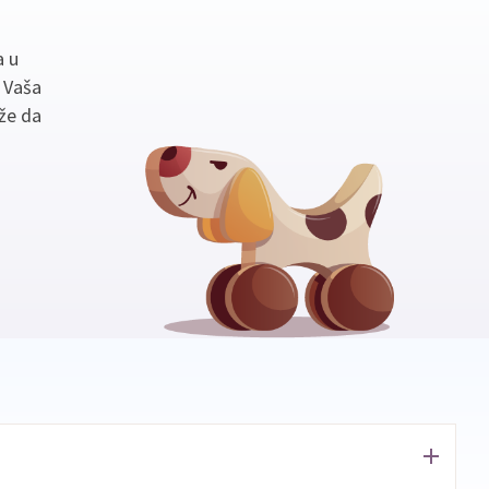
a u
. Vaša
že da