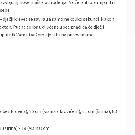
azvoju njihove mašte od rođenja. Možete ih promijeniti i
 sebe.
 dječji krevet se savija za samo nekoliko sekundi. Nakon
ktan. Putna torba uključena u set znači da će dječji
 suputnik Vama i Vašem djetetu na putovanjima.
 bez krovića), 85 cm (visina s krovićem), 61 cm (širina), 88
1 (širina) x 19 (visina) cm