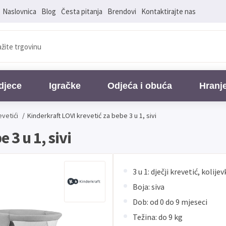
Naslovnica
Blog
Česta pitanja
Brendovi
Kontaktirajte nas
djece
Igračke
Odjeća i obuća
Hranj
evetići
/
Kinderkraft LOVI krevetić za bebe 3 u 1, sivi
 3 u 1, sivi
3 u 1: dječji krevetić, kolije
Boja: siva
Dob: od 0 do 9 mjeseci
Težina: do 9 kg