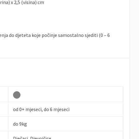
rina) x 2,5 (visina) cm
enja do djeteta koje počinje samostalno sjediti (0 – 6
od 0+ mjeseci, do 6 mjeseci
do 9kg
Dječaci, Djevojčice