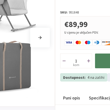
SKU:
951848
€89,99
U cijenu je uključen PDV.
kom
Dostupnost:
4 na zalihi
Puni opis
Specifikac