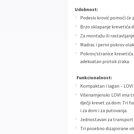
Udobnost:
Podesiv krović pomoći će za
Brzo sklapanje krevetića 
Za montažu ili rastavljanje
Madrac i perivi pokrov ola
Pokrov/stranice krevetić
adekvatan protok zraka.
Funkcionalnost:
Kompaktan i lagan – LOVI k
Višenamjenski: LOVI ima tri
dječji krevet za dom. Tri f
i za dom i za putovanja.
Jednostavan za transport –
Tri posebno dizajnirane vi