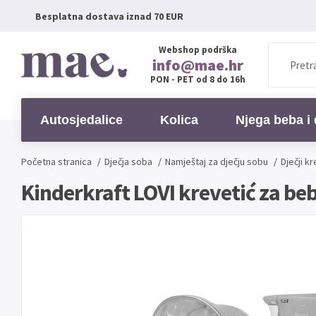
Besplatna dostava iznad 70 EUR
Webshop podrška
info@mae.hr
PON - PET od 8 do 16h
Autosjedalice
Kolica
Njega beba i 
Početna stranica
/
Dječja soba
/
Namještaj za dječju sobu
/
Dječji kr
Kinderkraft LOVI krevetić za bebe