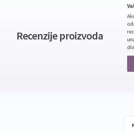
Va
Ako
oda
re
Recenzije proizvoda
un
dio