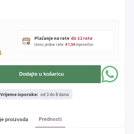
Plaćanje na rate
do 12 rata
Iznos jedne rate:
€7,50
mjesečno
PBZ
Visa
do
12
rata
Dodajte u košaricu
Visa
PBZ
do
12
rata
Premium
Erste
Diners
do
12
rata
Vrijeme isporuke:
od 3 do 8 dana
Erste
Maestro
do
12
rata
Erste
Master
do
12
rata
Erste
Visa
do
12
rata
Prednosti
ije proizvoda
Sve
Visa
Jednokratno