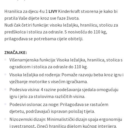
Sve banke
Master
Jednokratno
Sve banke
Maestro
Jednokratno
Hranilica za djecu 4 u 1
LIVY
Kinderkraft stvorena je kako bi
pratila Vaše dijete kroz sve faze života.
ECC
Discover
Jednokratno
Nudi čak četiri funkcije: visoku ležaljku, hranilicu, stolicu za
predškolca i stolicu za odrasle. S nosivošću do 110 kg,
prilagođava se potrebama cijele obitelji.
ZNAČAJKE:
Višenamjenska funkcija: Visoka ležaljka, hranilica, stolica s
ogradicom i stolica za odrasle do 110 kg.
Visoka ležaljka od rođenja: Pomaže razvoju beba kroz igru i
vježbanje motorike s visećim igračkama.
Podesiva visina: 4 razine podešavanja sjedala omogućuju
igru i jelo za stolovima različitih visina.
Podesivi oslonac za noge: Prilagođava se rastućem
djetetu, podržavajući ispravan položaj tijela.
Nizozemski dizajn: Minimalistički dizajn spaja ergonomiju
i svestranost, čineći hranilicu dijelom kućnog interijera.