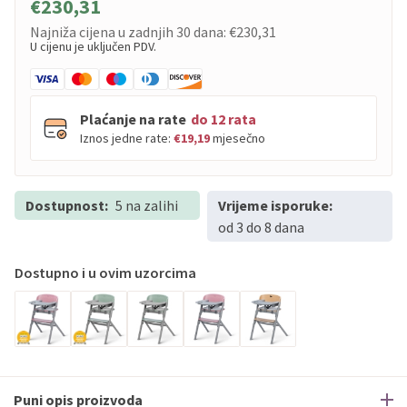
€230,31
Najniža cijena u zadnjih 30 dana:
€230,31
U cijenu je uključen PDV.
Plaćanje na rate
do 12 rata
Iznos jedne rate:
€19,19
mjesečno
Dostupnost:
PBZ
5 na zalihi
Visa
Vrijeme isporuke:
do
12
rata
od 3 do 8 dana
PBZ
Visa Premium
do
12
rata
Erste
Diners
do
12
rata
Dostupno i u ovim uzorcima
Erste
Maestro
do
12
rata
Erste
Master
do
12
rata
Erste
Visa
do
12
rata
Sve banke
Visa
Jednokratno
Puni opis proizvoda