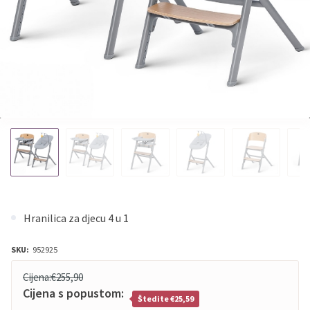
Hranilica za djecu 4 u 1
SKU:
952925
Cijena:
€255,90
Cijena s popustom:
Štedite €25,59