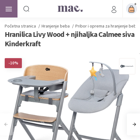
0
Početna stranica
/
Hranjenje beba
/
Pribor i oprema za hranjenje beba
Hranilica Livy Wood + njihaljka Calmee siva
Kinderkraft
-10%