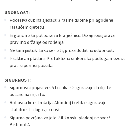
UDOBNOST:
Podesiva dubina sjedala: 3 razine dubine prilagođene
rastućem djetetu.
Ergonomska potpora za kralježnicu: Dizajn osigurava
pravilno držanje od rođenja.
Mekani jastuk: Lako se čisti, pruža dodatnu udobnost.
Praktičan pladanj: Protuklizna silikonska podloga može se
prati u perilici posuđa.
SIGURNOST:
Sigurnosni pojasevi s 5 točaka: Osiguravaju da dijete
ostane na mjestu.
Robusna konstrukcija: Aluminij i čelik osiguravaju
stabilnost i dugovječnost.
Sigurna površina za jelo: Silikonski pladanj ne sadrži
Bisfenol A.