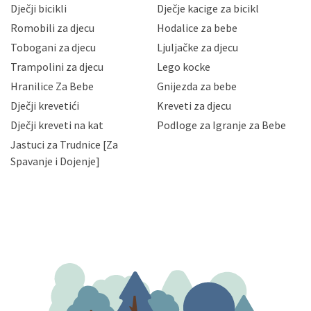
Dječji bicikli
Dječje kacige za bicikl
gubitka ili uništenja. Mae.hr štiti privatnost svojih
korisnika i posjetitelja web stranica, čuva povjerljivost
Romobili za djecu
Hodalice za bebe
Vaših osobnih podataka te omogućava pristup i
Tobogani za djecu
Ljuljačke za djecu
priopćavanje osobnih podataka samo onim svojim
zaposlenicima kojima su isti potrebni radi provedbe
Trampolini za djecu
Lego kocke
njihovih poslovnih aktivnosti, a trećim osobama samo u
Hranilice Za Bebe
Gnijezda za bebe
slučajevima koji su dozvoljeni zakonima. Napominjemo
da možete u svako doba, u potpunosti ili djelomice,
Dječji krevetići
Kreveti za djecu
bez naknade i objašnjenja odustati od dane privole i
Dječji kreveti na kat
Podloge za Igranje za Bebe
zatražiti prestanak aktivnosti obrade Vaših osobnih
Jastuci za Trudnice [Za
podataka. Opoziv privole možete podnijeti poštom na
gore navedenu adresu ili e-mailom na adresu:
Spavanje i Dojenje]