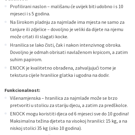
Profilirani naslon – mališanu će uvijek biti udobno i s 10
mjeseci i s 5 godina.
Na širokom pladnju za najmlađe ima mjesta ne samo za
tanjure ili zdjelice – dovoljno je veliki da dijete na njemu
može crtati ili slagati kocke.
Hranilica se lako čisti, čak i nakon intenzivnog obroka.
Dovoljno je odmah obrisati navlaženom krpicom, a zatim
suhim papirom.
ENOCK je kvalitetno obrađena, zahvaljujući tome je
tekstura cijele hranilice glatka i ugodna na dodir.
Funkcionalnost:
Višenamjenska – hranilica za najmlađe može se brzo
pretvoriti u stolicu za stariju djecu, a zatim za predškolce.
ENOCK mogu koristiti djeca od 6 mjeseci sve do 10 godina!
Maksimalna težina djeteta na visokoj hranilici: 15 kg, a na
niskoj stolici 35 kg (oko 10 godina).