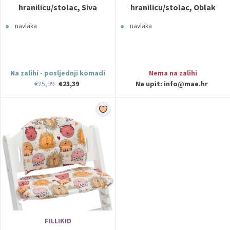
hranilicu/stolac, Siva
hranilicu/stolac, Oblak
melange Fillikid
Fillikid
navlaka
navlaka
Na zalihi - posljednji komadi
Nema na zalihi
€25,99
€23,39
Na upit:
info@mae.hr
FILLIKID