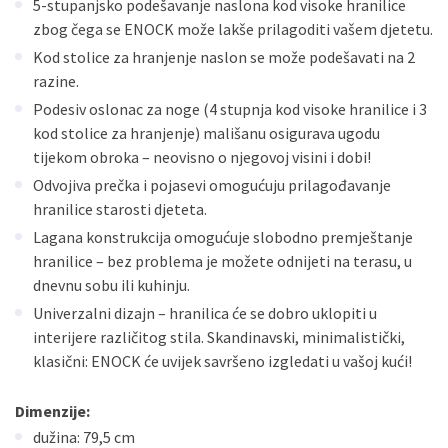
5-stupanjsko podešavanje naslona kod visoke hranilice
zbog čega se ENOCK može lakše prilagoditi vašem djetetu.
Kod stolice za hranjenje naslon se može podešavati na 2
razine.
Podesiv oslonac za noge (4 stupnja kod visoke hranilice i 3
kod stolice za hranjenje) mališanu osigurava ugodu
tijekom obroka – neovisno o njegovoj visini i dobi!
Odvojiva prečka i pojasevi omogućuju prilagođavanje
hranilice starosti djeteta.
Lagana konstrukcija omogućuje slobodno premještanje
hranilice – bez problema je možete odnijeti na terasu, u
dnevnu sobu ili kuhinju.
Univerzalni dizajn – hranilica će se dobro uklopiti u
interijere različitog stila. Skandinavski, minimalistički,
klasični: ENOCK će uvijek savršeno izgledati u vašoj kući!
Dimenzije:
dužina: 79,5 cm