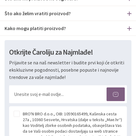
Što ako želim vratiti proizvod?
Kako mogu platiti proizvod?
Otkrijte Čaroliju za Najmlađe!
Prijavite se na naš newsletter i budite prvi koji će otkriti
ekskluzivne pogodnosti, posebne popuste i najnovije
trendove za vaše najmlađe!
BRO'N BRO d.o.o., OIB: 10590165499, Kašinska cesta
27a , 10360 Sesvete, Hrvatska (dalje u tekstu „Mae.hr“)
kao Voditelj zbirke osobnih podataka, obavještava Vas
da se Vaši osobni podaci dostavljaju sa web stranice