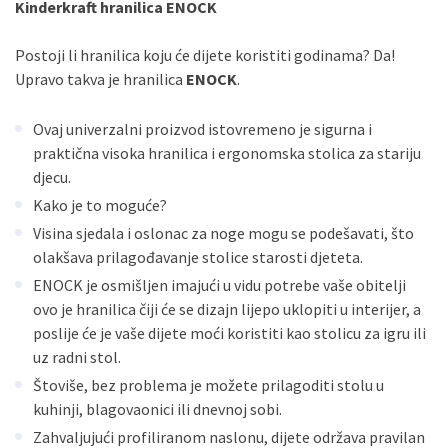
Sve banke
Maestro
Jednokratno
Kinderkraft hranilica ENOCK
ECC
Discover
Jednokratno
Postoji li hranilica koju će dijete koristiti godinama? Da!
Upravo takva je hranilica
ENOCK
.
Ovaj univerzalni proizvod istovremeno je sigurna i
praktična visoka hranilica i ergonomska stolica za stariju
djecu.
Kako je to moguće?
Visina sjedala i oslonac za noge mogu se podešavati, što
olakšava prilagođavanje stolice starosti djeteta.
ENOCK je osmišljen imajući u vidu potrebe vaše obitelji
ovo je hranilica čiji će se dizajn lijepo uklopiti u interijer, a
poslije će je vaše dijete moći koristiti kao stolicu za igru ili
uz radni stol.
Štoviše, bez problema je možete prilagoditi stolu u
kuhinji, blagovaonici ili dnevnoj sobi.
Zahvaljujući profiliranom naslonu, dijete održava pravilan