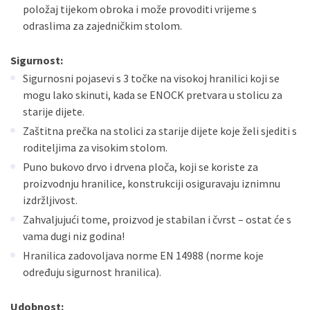
položaj tijekom obroka i može provoditi vrijeme s
odraslima za zajedničkim stolom.
Sigurnost:
Sigurnosni pojasevi s 3 točke na visokoj hranilici koji se
mogu lako skinuti, kada se ENOCK pretvara u stolicu za
starije dijete.
Zaštitna prečka na stolici za starije dijete koje želi sjediti s
roditeljima za visokim stolom.
Puno bukovo drvo i drvena ploča, koji se koriste za
proizvodnju hranilice, konstrukciji osiguravaju iznimnu
izdržljivost.
Zahvaljujući tome, proizvod je stabilan i čvrst – ostat će s
vama dugi niz godina!
Hranilica zadovoljava norme EN 14988 (norme koje
određuju sigurnost hranilica).
Udobnost: