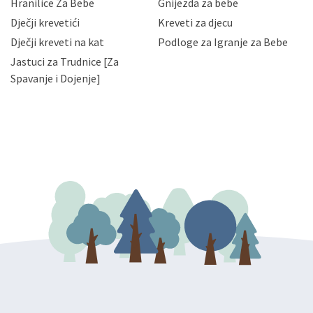
Hranilice Za Bebe
Gnijezda za bebe
slučajevima koji su dozvoljeni zakonima. Napominjemo
da možete u svako doba, u potpunosti ili djelomice,
Dječji krevetići
Kreveti za djecu
bez naknade i objašnjenja odustati od dane privole i
Dječji kreveti na kat
Podloge za Igranje za Bebe
zatražiti prestanak aktivnosti obrade Vaših osobnih
Jastuci za Trudnice [Za
podataka. Opoziv privole možete podnijeti poštom na
gore navedenu adresu ili e-mailom na adresu:
Spavanje i Dojenje]