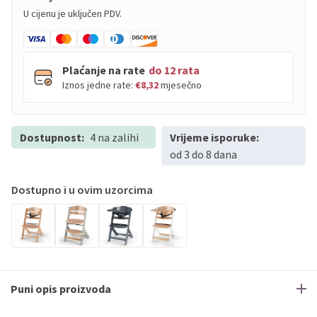
U cijenu je uključen PDV.
Plaćanje na rate
do 12 rata
Iznos jedne rate:
€8,32
mjesečno
Dostupnost:
PBZ
4 na zalihi
Visa
Vrijeme isporuke:
do
12
rata
od 3 do 8 dana
PBZ
Visa Premium
do
12
rata
Erste
Diners
do
12
rata
Dostupno i u ovim uzorcima
Erste
Maestro
do
12
rata
Erste
Master
do
12
rata
Erste
Visa
do
12
rata
Sve banke
Visa
Jednokratno
Puni opis proizvoda
Sve banke
Master
Jednokratno