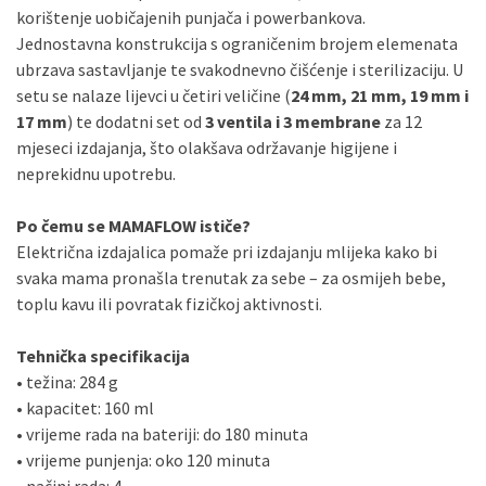
korištenje uobičajenih punjača i powerbankova.
Jednostavna konstrukcija s ograničenim brojem elemenata
ubrzava sastavljanje te svakodnevno čišćenje i sterilizaciju. U
setu se nalaze lijevci u četiri veličine (
24 mm, 21 mm, 19 mm i
17 mm
) te dodatni set od
3 ventila i 3 membrane
za 12
mjeseci izdajanja, što olakšava održavanje higijene i
neprekidnu upotrebu.
Po čemu se MAMAFLOW ističe?
Električna izdajalica pomaže pri izdajanju mlijeka kako bi
svaka mama pronašla trenutak za sebe – za osmijeh bebe,
toplu kavu ili povratak fizičkoj aktivnosti.
Tehnička specifikacija
• težina: 284 g
• kapacitet: 160 ml
• vrijeme rada na bateriji: do 180 minuta
• vrijeme punjenja: oko 120 minuta