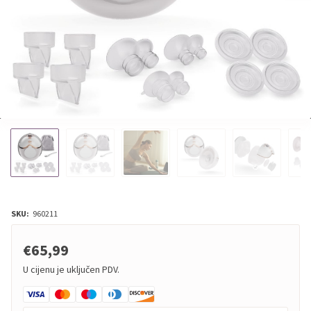
SKU:
960211
€65,99
U cijenu je uključen PDV.