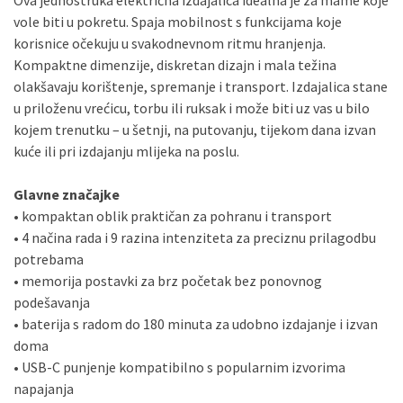
Ova jednostruka električna izdajalica idealna je za mame koje
vole biti u pokretu. Spaja mobilnost s funkcijama koje
korisnice očekuju u svakodnevnom ritmu hranjenja.
Kompaktne dimenzije, diskretan dizajn i mala težina
olakšavaju korištenje, spremanje i transport. Izdajalica stane
u priloženu vrećicu, torbu ili ruksak i može biti uz vas u bilo
kojem trenutku – u šetnji, na putovanju, tijekom dana izvan
kuće ili pri izdajanju mlijeka na poslu.
Glavne značajke
• kompaktan oblik praktičan za pohranu i transport
• 4 načina rada i 9 razina intenziteta za preciznu prilagodbu
potrebama
• memorija postavki za brz početak bez ponovnog
podešavanja
• baterija s radom do 180 minuta za udobno izdajanje i izvan
doma
• USB-C punjenje kompatibilno s popularnim izvorima
napajanja