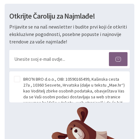
Otkrijte Čaroliju za Najmlađe!
Prijavite se na naš newsletter i budite prvi koji će otkriti
ekskluzivne pogodnosti, posebne popuste i najnovije
trendove za vaše najmlađe!
BRO'N BRO d.o.o., OIB: 10590165499, Kašinska cesta
27a , 10360 Sesvete, Hrvatska (dalje u tekstu „Mae.hr“)
kao Voditelj zbirke osobnih podataka, obavještava Vas
da se Vaši osobni podaci dostavljaju sa web stranice
www.mae.hr (dalje u tekstu „web stranice“) i da će biti
obrađeni. Prihvaćanjem ove Izjave smatra se da
slobodno i izričito dajete privolu za prikupljanje i daljnju
obradu Vaših osobnih podataka koje ustupate Mae.hr
putem ovih web stranica u svrhu odgovora i daljnje
komunikacije na Vaš upit poslan kroz kontakt obrazac.
Radi se o dobrovoljnom davanju podataka te ovu