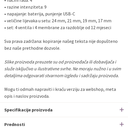
• načini rada: 4
• razine intenziteta: 9
• napajanje: baterija, punjenje USB-C
• veličine lijevaka u setu: 24 mm, 21 mm, 19 mm, 17 mm
• set: 4 ventila i 4 membrane za razdoblje od 12 mjeseci
Sva prava zadržana: kopiranje našeg teksta nije dopušteno
bez naše prethodne dozvole.
Slike proizvoda preuzete su od proizvođača ili dobavljača i
služe isključivo u ilustrativne svrhe. Ne moraju nužno i u svim
detaljima odgovarati stvarnom izgledu i sadržaju proizvoda.
Mogu ti odmah napraviti i kraću verziju za webshop, meta
opis i naslov proizvoda.
Specifikacije proizvoda
Prednosti