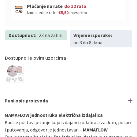
Plaćanje na rate
do 12 rata
Iznos jedne rate:
€5,50
mjesečno
Dostupnost:
PBZ
23 na zalihi
Visa
Vrijeme isporuke:
do
12
rata
od 3 do 8 dana
PBZ
Visa Premium
do
12
rata
Erste
Diners
do
12
rata
Dostupno i u ovim uzorcima
Erste
Maestro
do
12
rata
Erste
Master
do
12
rata
Erste
Visa
do
12
rata
Sve banke
Visa
Jednokratno
Puni opis proizvoda
Sve banke
Master
Jednokratno
Sve banke
Maestro
Jednokratno
MAMAFLOW jednostruka električna izdajalica
Kad se postavi pitanje koju izdajalicu odabrati za dom, posao
ECC
Discover
Jednokratno
i putovanja, odgovor je jednostavan –
MAMAFLOW
.