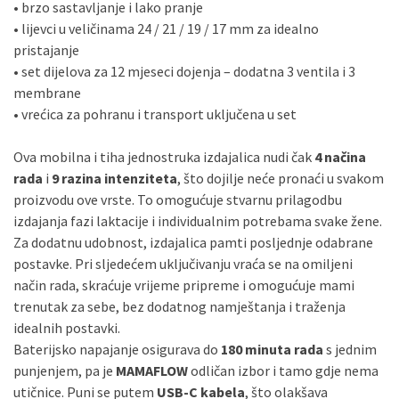
• brzo sastavljanje i lako pranje
• lijevci u veličinama 24 / 21 / 19 / 17 mm za idealno
pristajanje
• set dijelova za 12 mjeseci dojenja – dodatna 3 ventila i 3
membrane
• vrećica za pohranu i transport uključena u set
Ova mobilna i tiha jednostruka izdajalica nudi čak
4 načina
rada
i
9 razina intenziteta
, što dojilje neće pronaći u svakom
proizvodu ove vrste. To omogućuje stvarnu prilagodbu
izdajanja fazi laktacije i individualnim potrebama svake žene.
Za dodatnu udobnost, izdajalica pamti posljednje odabrane
postavke. Pri sljedećem uključivanju vraća se na omiljeni
način rada, skraćuje vrijeme pripreme i omogućuje mami
trenutak za sebe, bez dodatnog namještanja i traženja
idealnih postavki.
Baterijsko napajanje osigurava do
180 minuta rada
s jednim
punjenjem, pa je
MAMAFLOW
odličan izbor i tamo gdje nema
utičnice. Puni se putem
USB-C kabela
, što olakšava