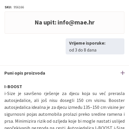
SKU:
956166
Na upit:
info@mae.hr
Vrijeme isporuke:
od 3 do 8 dana
Puni opis proizvoda
I-BOOST
i-Size je savršeno rješenje za djecu koja su već prerasla
autosjedalice, ali još nisu dosegli 150 cm visinu. Booster
autosjedalica idealna je za djecu između 135–150 cm visine jer
sigurnosni pojas automobila prolazi preko sredine ramena i
prsa. Minimizira rizik od ozljeda koje bi mogle nastati uslijed
neočekivanih nezgoda na cesti. Autosjedalica I-BOOST i-Size