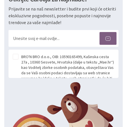
Prijavite se na naš newsletter i budite prvi koji će otkriti
ekskluzivne pogodnosti, posebne popuste i najnovije
trendove za vaše najmlađe!
BRO'N BRO d.o.o., OIB: 10590165499, Kašinska cesta
27a , 10360 Sesvete, Hrvatska (dalje u tekstu „Mae.hr“)
kao Voditelj zbirke osobnih podataka, obavještava Vas
da se Vaši osobni podaci dostavljaju sa web stranice
www.mae.hr (dalje u tekstu „web stranice“) i da će biti
obrađeni. Prihvaćanjem ove Izjave smatra se da
slobodno i izričito dajete privolu za prikupljanje i daljnju
obradu Vaših osobnih podataka koje ustupate Mae.hr
putem ovih web stranica u svrhu odgovora i daljnje
komunikacije na Vaš upit poslan kroz kontakt obrazac.
Radi se o dobrovoljnom davanju podataka te ovu
Izjavu niste dužni prihvatiti odnosno niste dužni unositi
svoje osobne podatke u jednu od prijavnih
formi/obrazaca dostupnih na ovim web stranicama.