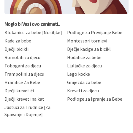
BRO'N BRO d.o.o. će s Vašim osobnim podacima
postupati sukladno Općoj uredbi o zaštiti podataka
koju možete pročitati ovdje, sukladno Politici
privatnosti i kolačića koju možete pročitati ovdje i
Moglo bi Vas i ovo zanimati..
sukladno drugim primjenjivim propisima Republike
Klokanice za bebe [Nosiljke]
Podloge za Previjanje Bebe
Hrvatske, a uvijek uz primjenu odgovarajućih tehničkih i
sigurnosnih mjera zaštite osobnih podataka od
Kade za bebe
Montessori tornjevi
neovlaštenog pristupa, zlouporabe, otkrivanja,
Dječji bicikli
Dječje kacige za bicikl
gubitka ili uništenja. Mae.hr štiti privatnost svojih
korisnika i posjetitelja web stranica, čuva povjerljivost
Romobili za djecu
Hodalice za bebe
Vaših osobnih podataka te omogućava pristup i
Tobogani za djecu
Ljuljačke za djecu
priopćavanje osobnih podataka samo onim svojim
zaposlenicima kojima su isti potrebni radi provedbe
Trampolini za djecu
Lego kocke
njihovih poslovnih aktivnosti, a trećim osobama samo u
Hranilice Za Bebe
Gnijezda za bebe
slučajevima koji su dozvoljeni zakonima. Napominjemo
da možete u svako doba, u potpunosti ili djelomice,
Dječji krevetići
Kreveti za djecu
bez naknade i objašnjenja odustati od dane privole i
Dječji kreveti na kat
Podloge za Igranje za Bebe
zatražiti prestanak aktivnosti obrade Vaših osobnih
Jastuci za Trudnice [Za
podataka. Opoziv privole možete podnijeti poštom na
gore navedenu adresu ili e-mailom na adresu:
Spavanje i Dojenje]