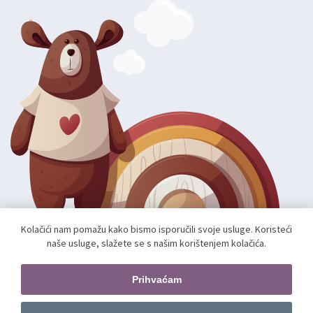
Kolačići nam pomažu kako bismo isporučili svoje usluge. Koristeći
naše usluge, slažete se s našim korištenjem kolačića.
Autorska prava; 2026 mae.hr. Sva prava pridržana.
Web shop izradio:
unamente.agency
Prihvaćam
Pratite nas