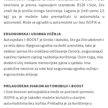
testirana je prema najnovijem standardu R129 i-Size, što
znači da je prošla stroga testiranja. Lagana je (teži samo 2,5
kg) pa je možete lako premještati iz automobila u
automobil. Može se ugraditi u automobile sa i bez ISOFIX-a.
ERGONOMSKA I UDOBNA VOŽNJA
Autosjedalo I-BOOST je široko i duboko, što ga čini udobnim i
za veću djecu. Njegova ugodna na dodir presvlaka, lako je
skidiva i periva što olakšava održavanje čistoće, osiguravajući
svježinu tijekom cijelog razdoblja korištenja. Osim toga, ima
dodatni sloj mekane memorijske pjene u sjedalu. Ima
praktične naslone za ruke koji osiguravaju ugodnu vožnju i
ergonomsko držanje.
PRILAGOĐENA SVAKOM AUTOMOBILU I-BOOST
i-Size booster autosjedalica može se postaviti pomoću
ISOFIX-a, ali je također možete koristiti u starijim
automobilima bez isofixa. Prikladna je za korištenje u