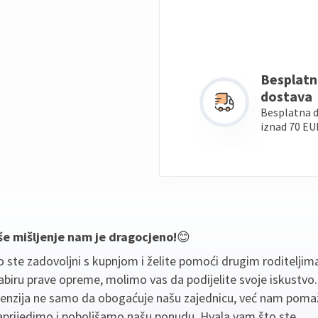
Besplatn
dostava
Besplatna 
iznad 70 EU
še mišljenje nam je dragocjeno!
😊
 ste zadovoljni s kupnjom i želite pomoći drugim roditeljim
biru prave opreme, molimo vas da podijelite svoje iskustvo
cenzija ne samo da obogaćuje našu zajednicu, već nam poma
aprijedimo i poboljšamo našu ponudu. Hvala vam što ste