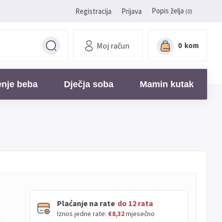
Popis želja
Registracija
Prijava
(0)
Moj račun
0
kom
enje beba
Dječja soba
Mamin kutak
Plaćanje na rate
do 12 rata
Iznos jedne rate:
€8,32
mjesečno