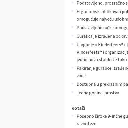
Podstavljeno, prozračno sj
Ergonomski oblikovan polož
omogućuje najveću udobnos
Podstavljene ručke omoguć
Guralica je izrađena od dr
Ulaganje u Kinderfeets® u
Kinderfeets® i organizacij
jedno novo stablo te tako b
Pakiranje guralice izrađeno
vode
Dostupna u prekrasnim p
Jedna godina jamstva
Kotači
Posebno široke 9-inčne gu
ravnoteže