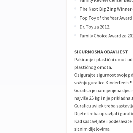
Family Review Center Best
The Next Big Zing Winner 
Top Toy of the Year Award 
Dr. Toy za 2012.
Family Choice Award za 20
SIGURNOSNA OBAVIJEST
Pakiranje i plastični omot o
plastičnog omota.
Osigurajte sigurnost svojeg d
vožnju guralice Kinderfeets® 
Guralica je namijenjena djeci
najviše 25 kg i nije prikladna 
Guralicu uvijek treba sastavlj
Dijete treba upravljati gural
Kad sastavljate i podešavate g
sitnim dijelovima.