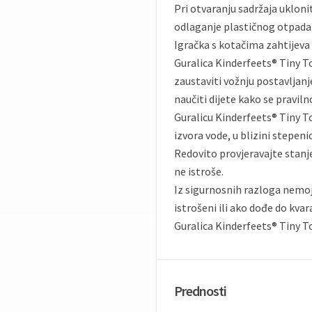
Pri otvaranju sadržaja ukloni
odlaganje plastičnog otpada
Igračka s kotačima zahtijeva
Guralica Kinderfeets® Tiny T
zaustaviti vožnju postavljan
naučiti dijete kako se praviln
Guralicu Kinderfeets® Tiny To
izvora vode, u blizini stepenic
Redovito provjeravajte stanje 
ne istroše.
Iz sigurnosnih razloga nemojte
istrošeni ili ako dođe do kvar
Guralica Kinderfeets® Tiny To
Prednosti