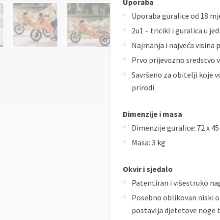
Uporaba
Uporaba guralice od 18 mje
2u1 – tricikl i guralica u j
Najmanja i najveća visina 
Prvo prijevozno sredstvo va
Savršeno za obitelji koje 
prirodi
Dimenzije i masa
Dimenzije guralice: 72 x 45
Masa: 3 kg
Okvir i sjedalo
Patentiran i višestruko na
Posebno oblikovan niski ok
postavlja djetetove noge b