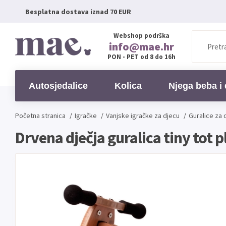
Besplatna dostava iznad 70 EUR
Webshop podrška
info@mae.hr
PON - PET od 8 do 16h
Autosjedalice
Kolica
Njega beba i 
Početna stranica
/
Igračke
/
Vanjske igračke za djecu
/
Guralice za 
Drvena dječja guralica tiny tot