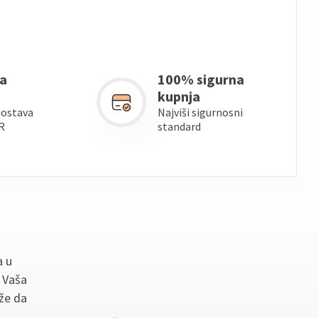
a
100% sigurna
kupnja
dostava
Najviši sigurnosni
R
standard
a u
. Vaša
že da