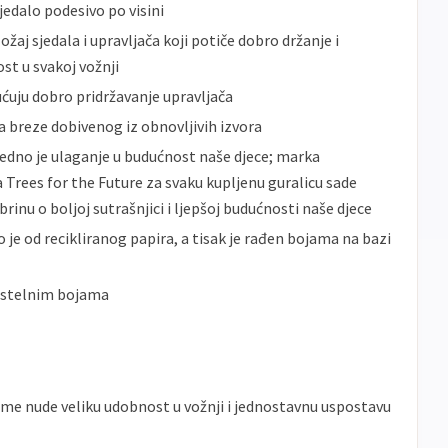
edalo podesivo po visini
aj sjedala i upravljača koji potiče dobro držanje i
t u svakoj vožnji
uju dobro pridržavanje upravljača
va breze dobivenog iz obnovljivih izvora
jedno je ulaganje u budućnost naše djece; marka
a Trees for the Future za svaku kupljenu guralicu sade
rinu o boljoj sutrašnjici i ljepšoj budućnosti naše djece
 je od recikliranog papira, a tisak je rađen bojama na bazi
astelnim bojama
me nude veliku udobnost u vožnji i jednostavnu uspostavu