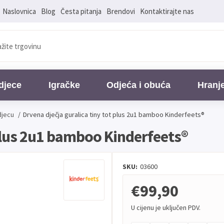
Naslovnica
Blog
Česta pitanja
Brendovi
Kontaktirajte nas
djece
Igračke
Odjeća i obuća
Hranj
djecu
/
Drvena dječja guralica tiny tot plus 2u1 bamboo Kinderfeets®
 plus 2u1 bamboo Kinderfeets®
SKU:
03600
€99,90
U cijenu je uključen PDV.