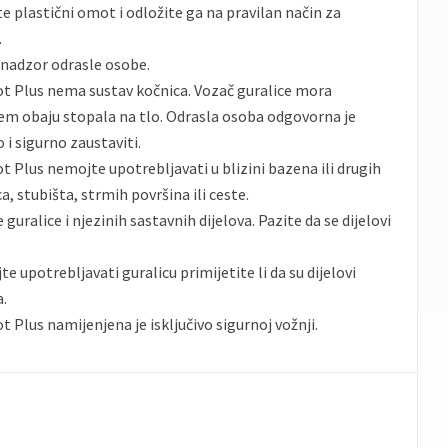
te plastični omot i odložite ga na pravilan način za
.
 nadzor odrasle osobe.
ot Plus nema sustav kočnica. Vozač guralice mora
jem obaju stopala na tlo. Odrasla osoba odgovorna je
o i sigurno zaustaviti.
t Plus nemojte upotrebljavati u blizini bazena ili drugih
a, stubišta, strmih površina ili ceste.
guralice i njezinih sastavnih dijelova. Pazite da se dijelovi
 upotrebljavati guralicu primijetite li da su dijelovi
a.
t Plus namijenjena je isključivo sigurnoj vožnji.