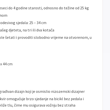
seci do 4 godine starosti, odnosno do težine od 25 kg
ednom
podesivog sjedala: 25 – 34 cm
šeg djeteta, na tri ili dva kotača
vole šetati i provoditi slobodno vrijeme na otvorenom, u
 x 44 cm
građivan dizajn koji je osmislio nizozemski dizajner
vir omogućuje brzo sjedanje na bicikl bez pedala i
liže tlu, čime mu osigurava vožnju bez straha