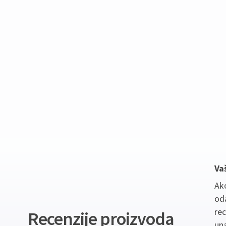
Va
Ako
oda
re
Recenzije proizvoda
un