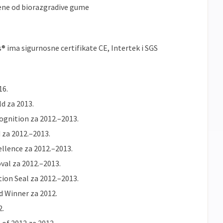
ene od biorazgradive gume
s® ima sigurnosne certifikate CE, Intertek i SGS
16.
d za 2013.
gnition za 2012.–2013.
 za 2012.–2013.
llence za 2012.–2013.
val za 2012.–2013.
on Seal za 2012.–2013.
d Winner za 2012.
2.