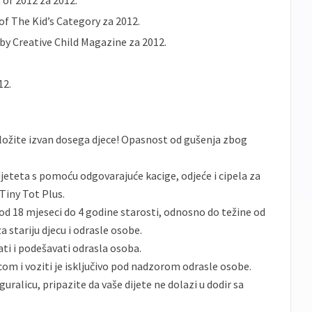
 of 2012 za 2012.
of The Kid’s Category za 2012.
by Creative Child Magazine za 2012.
12.
dložite izvan dosega djece! Opasnost od gušenja zbog
jeteta s pomoću odgovarajuće kacige, odjeće i cipela za
Tiny Tot Plus.
 od 18 mjeseci do 4 godine starosti, odnosno do težine od
za stariju djecu i odrasle osobe.
ati i podešavati odrasla osoba.
icom i voziti je isključivo pod nadzorom odrasle osobe.
uralicu, pripazite da vaše dijete ne dolazi u dodir sa