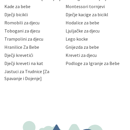
sigurnosnih mjera zaštite osobnih podataka od
Kade za bebe
Montessori tornjevi
neovlaštenog pristupa, zlouporabe, otkrivanja,
Dječji bicikli
Dječje kacige za bicikl
gubitka ili uništenja. Mae.hr štiti privatnost svojih
korisnika i posjetitelja web stranica, čuva povjerljivost
Romobili za djecu
Hodalice za bebe
Vaših osobnih podataka te omogućava pristup i
Tobogani za djecu
Ljuljačke za djecu
priopćavanje osobnih podataka samo onim svojim
zaposlenicima kojima su isti potrebni radi provedbe
Trampolini za djecu
Lego kocke
njihovih poslovnih aktivnosti, a trećim osobama samo u
Hranilice Za Bebe
Gnijezda za bebe
slučajevima koji su dozvoljeni zakonima. Napominjemo
da možete u svako doba, u potpunosti ili djelomice,
Dječji krevetići
Kreveti za djecu
bez naknade i objašnjenja odustati od dane privole i
Dječji kreveti na kat
Podloge za Igranje za Bebe
zatražiti prestanak aktivnosti obrade Vaših osobnih
Jastuci za Trudnice [Za
podataka. Opoziv privole možete podnijeti poštom na
gore navedenu adresu ili e-mailom na adresu:
Spavanje i Dojenje]