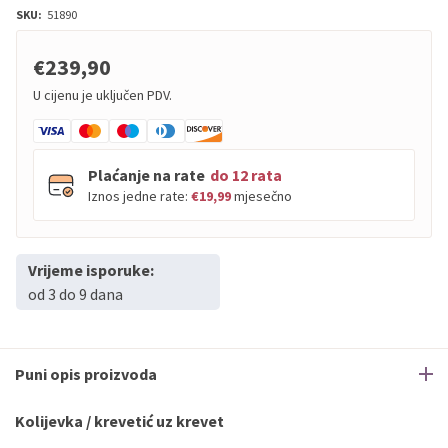
SKU:
51890
€239,90
U cijenu je uključen PDV.
Plaćanje na rate
do 12 rata
Iznos jedne rate:
€19,99
mjesečno
Vrijeme isporuke:
PBZ
Visa
do
12
rata
od 3 do 9 dana
PBZ
Visa Premium
do
12
rata
Erste
Diners
do
12
rata
Erste
Maestro
do
12
rata
Puni opis proizvoda
Erste
Master
do
12
rata
Erste
Visa
do
12
rata
Kolijevka / krevetić uz krevet