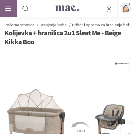
0
Početna stranica
/
Hranjenje beba
/
Pribor i oprema za hranjenje beba
Kolijevka + hranilica 2u1 Sleat Me - Beige
Kikka Boo