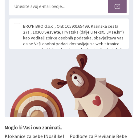
BRO'N BRO d.o.o., OIB: 10590165499, Kašinska cesta
27a , 10360 Sesvete, Hrvatska (dalje u tekstu „Mae.hr“)
kao Voditelj zbirke osobnih podataka, obavještava Vas
da se Vaši osobni podaci dostavljaju sa web stranice
www.mae.hr (dalje u tekstu „web stranice“) i da će biti
obrađeni. Prihvaćanjem ove Izjave smatra se da
slobodno i izričito dajete privolu za prikupljanje i daljnju
obradu Vaših osobnih podataka koje ustupate Mae.hr
putem ovih web stranica u svrhu odgovora i daljnje
komunikacije na Vaš upit poslan kroz kontakt obrazac.
Radi se o dobrovoljnom davanju podataka te ovu
Izjavu niste dužni prihvatiti odnosno niste dužni unositi
svoje osobne podatke u jednu od prijavnih
formi/obrazaca dostupnih na ovim web stranicama.
BRO'N BRO d.o.o. će s Vašim osobnim podacima
postupati sukladno Općoj uredbi o zaštiti podataka
koju možete pročitati ovdje, sukladno Politici
privatnosti i kolačića koju možete pročitati ovdje i
Moglo bi Vas i ovo zanimati..
sukladno drugim primjenjivim propisima Republike
Klokanice za bebe [Nosiljke]
Podloge za Previjanje Bebe
Hrvatske, a uvijek uz primjenu odgovarajućih tehničkih i