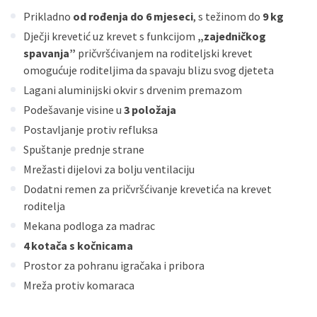
Prikladno
od rođenja do 6 mjeseci
, s težinom do
9 kg
Sve banke
Visa
Jednokratno
Dječji krevetić uz krevet s funkcijom
„zajedničkog
Sve banke
Master
Jednokratno
spavanja”
pričvršćivanjem na roditeljski krevet
Sve banke
Maestro
Jednokratno
omogućuje roditeljima da spavaju blizu svog djeteta
ECC
Discover
Jednokratno
Lagani aluminijski okvir s drvenim premazom
Podešavanje visine u
3 položaja
Postavljanje protiv refluksa
Spuštanje prednje strane
Mrežasti dijelovi za bolju ventilaciju
Dodatni remen za pričvršćivanje krevetića na krevet
roditelja
Mekana podloga za madrac
4 kotača s kočnicama
Prostor za pohranu igračaka i pribora
Mreža protiv komaraca