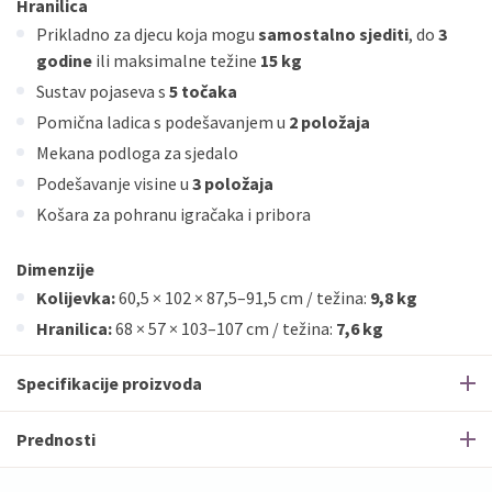
Hranilica
Prikladno za djecu koja mogu
samostalno sjediti
, do
3
godine
ili maksimalne težine
15 kg
Sustav pojaseva s
5 točaka
Pomična ladica s podešavanjem u
2 položaja
Mekana podloga za sjedalo
Podešavanje visine u
3 položaja
Košara za pohranu igračaka i pribora
Dimenzije
Kolijevka:
60,5 × 102 × 87,5–91,5 cm / težina:
9,8 kg
Hranilica:
68 × 57 × 103–107 cm / težina:
7,6 kg
Specifikacije proizvoda
Prednosti