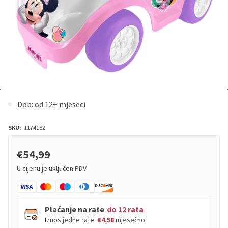
Dob: od 12+ mjeseci
SKU:
1174182
€54,99
U cijenu je uključen PDV.
Plaćanje na rate
do 12 rata
Iznos jedne rate:
€4,58
mjesečno