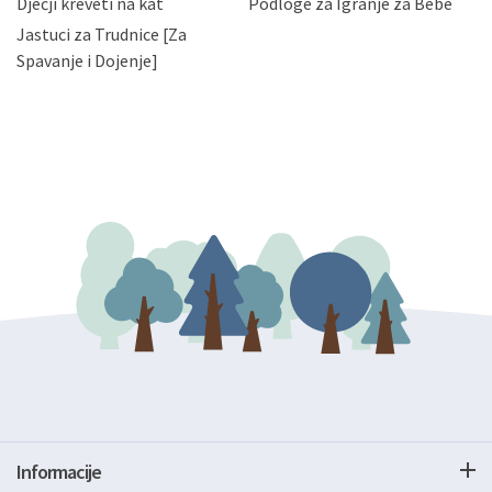
Dječji kreveti na kat
Podloge za Igranje za Bebe
zatražiti prestanak aktivnosti obrade Vaših osobnih
Jastuci za Trudnice [Za
podataka. Opoziv privole možete podnijeti poštom na
gore navedenu adresu ili e-mailom na adresu:
Spavanje i Dojenje]
Informacije