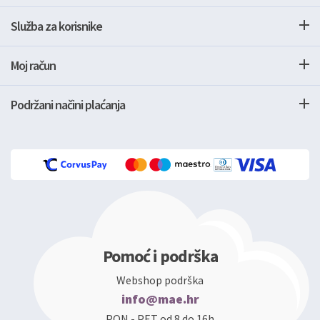
Služba za korisnike
Moj račun
Podržani načini plaćanja
Pomoć i podrška
Webshop podrška
info@mae.hr
PON - PET od 8 do 16h