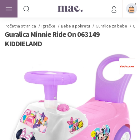
0
Početna stranica
/
Igračke
/
Bebe u pokretu
/
Guralice za bebe
/
Gur
Guralica Minnie Ride On 063149
KIDDIELAND