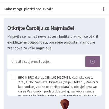
Kako mogu platiti proizvod?
Otkrijte Čaroliju za Najmlađe!
Prijavite se na naš newsletter i budite prvi koji će otkriti
ekskluzivne pogodnosti, posebne popuste i najnovije
trendove za vaše najmlađe!
BRO'N BRO d.o.o., OIB: 10590165499, Kašinska cesta
27a , 10360 Sesvete, Hrvatska (dalje u tekstu „Mae.hr“)
kao Voditelj zbirke osobnih podataka, obavještava Vas
da se Vaši osobni podaci dostavljaju sa web stranice
www.mae.hr (dalje u tekstu „web stranice“) i da će biti
obrađeni. Prihvaćanjem ove Izjave smatra se da
slobodno i izričito dajete privolu za prikupljanje i daljnju