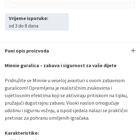
Vrijeme isporuke:
PBZ
Visa
do
12
rata
od 3 do 8 dana
PBZ
Visa Premium
do
12
rata
Erste
Diners
do
12
rata
Erste
Maestro
do
12
rata
Puni opis proizvoda
Erste
Master
do
12
rata
Erste
Visa
do
12
rata
Minnie guralica – zabava i sigurnost za vaše dijete
Pridružite se Minnie u veseloj avanturi s ovom zabavnom
Sve banke
Visa
Jednokratno
guralicom! Opremljena je realističnim zvukovima i
Sve banke
Master
Jednokratno
svjetlosnim efektima koji se aktiviraju pritiskom na tipku,
Sve banke
Maestro
Jednokratno
pružajući dugotrajnu zabavu. Visoki naslon omogućuje
ECC
Discover
Jednokratno
udobnu i sigurnu vožnju, a ispod sjedala nalazi se praktični
pretinac za pohranu omiljenih igračaka.
Karakteristike: