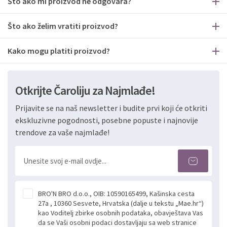
Što ako mi proizvod ne odgovara?
Što ako želim vratiti proizvod?
Kako mogu platiti proizvod?
Otkrijte Čaroliju za Najmlađe!
Prijavite se na naš newsletter i budite prvi koji će otkriti
ekskluzivne pogodnosti, posebne popuste i najnovije
trendove za vaše najmlađe!
BRO'N BRO d.o.o., OIB: 10590165499, Kašinska cesta
27a , 10360 Sesvete, Hrvatska (dalje u tekstu „Mae.hr“)
kao Voditelj zbirke osobnih podataka, obavještava Vas
da se Vaši osobni podaci dostavljaju sa web stranice