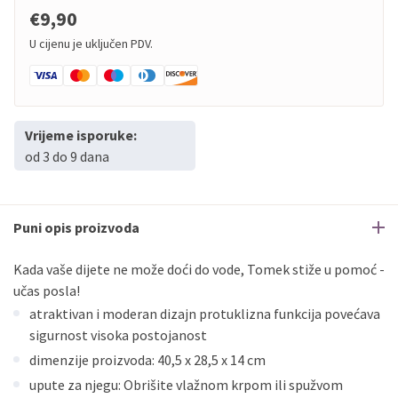
€9,90
U cijenu je uključen PDV.
Vrijeme isporuke:
od 3 do 9 dana
Puni opis proizvoda
Kada vaše dijete ne može doći do vode, Tomek stiže u pomoć -
učas posla!
atraktivan i moderan dizajn protuklizna funkcija povećava
sigurnost visoka postojanost
dimenzije proizvoda: 40,5 x 28,5 x 14 cm
upute za njegu: Obrišite vlažnom krpom ili spužvom