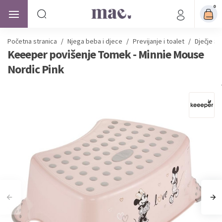
0
Početna stranica
/
Njega beba i djece
/
Previjanje i toalet
/
Dječje S
Keeeper povišenje Tomek - Minnie Mouse
Nordic Pink