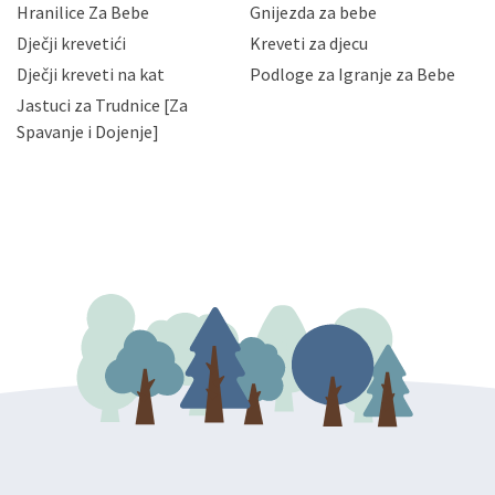
Hranilice Za Bebe
Gnijezda za bebe
slučajevima koji su dozvoljeni zakonima. Napominjemo
da možete u svako doba, u potpunosti ili djelomice,
Dječji krevetići
Kreveti za djecu
bez naknade i objašnjenja odustati od dane privole i
Dječji kreveti na kat
Podloge za Igranje za Bebe
zatražiti prestanak aktivnosti obrade Vaših osobnih
Jastuci za Trudnice [Za
podataka. Opoziv privole možete podnijeti poštom na
gore navedenu adresu ili e-mailom na adresu:
Spavanje i Dojenje]