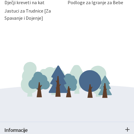
Dječji kreveti na kat
Podloge za Igranje za Bebe
zatražiti prestanak aktivnosti obrade Vaših osobnih
Jastuci za Trudnice [Za
podataka. Opoziv privole možete podnijeti poštom na
gore navedenu adresu ili e-mailom na adresu:
Spavanje i Dojenje]
Informacije