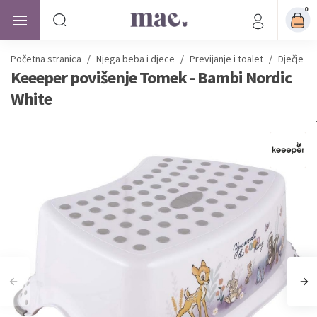
0
Početna stranica
/
Njega beba i djece
/
Previjanje i toalet
/
Dječje S
Keeeper povišenje Tomek - Bambi Nordic
White