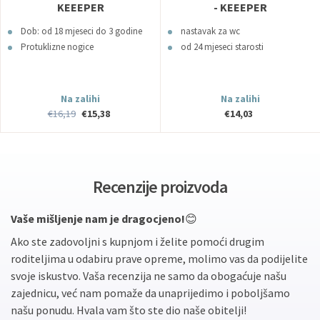
KEEEPER
- KEEEPER
Dob: od 18 mjeseci do 3 godine
nastavak za wc
Protuklizne nogice
od 24 mjeseci starosti
Na zalihi
Na zalihi
€16,19
€15,38
€14,03
Recenzije proizvoda
Vaše mišljenje nam je dragocjeno!
😊
Ako ste zadovoljni s kupnjom i želite pomoći drugim
roditeljima u odabiru prave opreme, molimo vas da podijelite
svoje iskustvo. Vaša recenzija ne samo da obogaćuje našu
zajednicu, već nam pomaže da unaprijedimo i poboljšamo
našu ponudu. Hvala vam što ste dio naše obitelji!