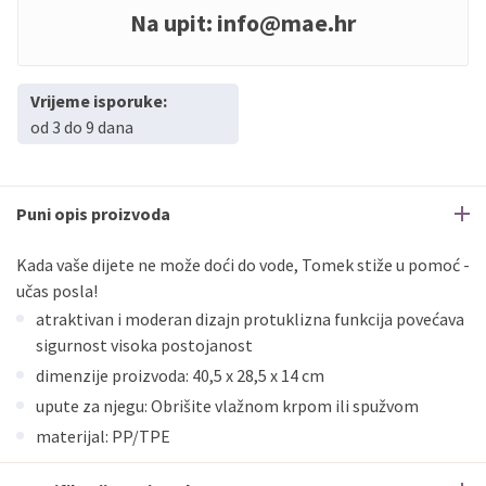
Na upit:
info@mae.hr
Vrijeme isporuke:
od 3 do 9 dana
Puni opis proizvoda
Kada vaše dijete ne može doći do vode, Tomek stiže u pomoć -
učas posla!
atraktivan i moderan dizajn protuklizna funkcija povećava
sigurnost visoka postojanost
dimenzije proizvoda: 40,5 x 28,5 x 14 cm
upute za njegu: Obrišite vlažnom krpom ili spužvom
materijal: PP/TPE