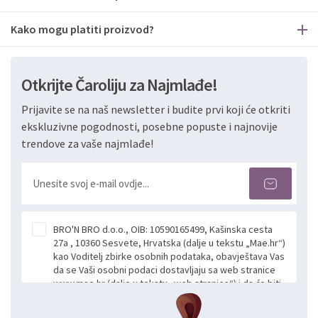
Kako mogu platiti proizvod?
Otkrijte Čaroliju za Najmlađe!
Prijavite se na naš newsletter i budite prvi koji će otkriti
ekskluzivne pogodnosti, posebne popuste i najnovije
trendove za vaše najmlađe!
BRO'N BRO d.o.o., OIB: 10590165499, Kašinska cesta
27a , 10360 Sesvete, Hrvatska (dalje u tekstu „Mae.hr“)
kao Voditelj zbirke osobnih podataka, obavještava Vas
da se Vaši osobni podaci dostavljaju sa web stranice
www.mae.hr (dalje u tekstu „web stranice“) i da će biti
obrađeni. Prihvaćanjem ove Izjave smatra se da
slobodno i izričito dajete privolu za prikupljanje i daljnju