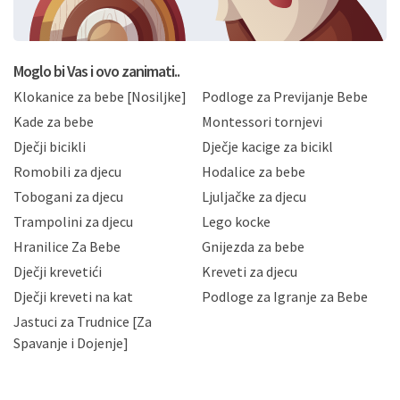
BRO'N BRO d.o.o. će s Vašim osobnim podacima
postupati sukladno Općoj uredbi o zaštiti podataka
koju možete pročitati ovdje, sukladno Politici
privatnosti i kolačića koju možete pročitati ovdje i
Moglo bi Vas i ovo zanimati..
sukladno drugim primjenjivim propisima Republike
Klokanice za bebe [Nosiljke]
Podloge za Previjanje Bebe
Hrvatske, a uvijek uz primjenu odgovarajućih tehničkih i
sigurnosnih mjera zaštite osobnih podataka od
Kade za bebe
Montessori tornjevi
neovlaštenog pristupa, zlouporabe, otkrivanja,
Dječji bicikli
Dječje kacige za bicikl
gubitka ili uništenja. Mae.hr štiti privatnost svojih
korisnika i posjetitelja web stranica, čuva povjerljivost
Romobili za djecu
Hodalice za bebe
Vaših osobnih podataka te omogućava pristup i
Tobogani za djecu
Ljuljačke za djecu
priopćavanje osobnih podataka samo onim svojim
zaposlenicima kojima su isti potrebni radi provedbe
Trampolini za djecu
Lego kocke
njihovih poslovnih aktivnosti, a trećim osobama samo u
Hranilice Za Bebe
Gnijezda za bebe
slučajevima koji su dozvoljeni zakonima. Napominjemo
da možete u svako doba, u potpunosti ili djelomice,
Dječji krevetići
Kreveti za djecu
bez naknade i objašnjenja odustati od dane privole i
Dječji kreveti na kat
Podloge za Igranje za Bebe
zatražiti prestanak aktivnosti obrade Vaših osobnih
Jastuci za Trudnice [Za
podataka. Opoziv privole možete podnijeti poštom na
gore navedenu adresu ili e-mailom na adresu:
Spavanje i Dojenje]