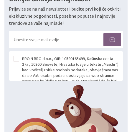
Prijavite se na naš newsletter i budite prvi koji će otkriti
ekskluzivne pogodnosti, posebne popuste i najnovije
trendove za vaše najmlađe!
BRO'N BRO d.o.o., OIB: 10590165499, Kašinska cesta
27a , 10360 Sesvete, Hrvatska (dalje u tekstu „Mae.hr“)
kao Voditelj zbirke osobnih podataka, obavještava Vas
da se Vaši osobni podaci dostavljaju sa web stranice
www.mae.hr (dalje u tekstu „web stranice“) i da će biti
obrađeni. Prihvaćanjem ove Izjave smatra se da
slobodno i izričito dajete privolu za prikupljanje i daljnju
obradu Vaših osobnih podataka koje ustupate Mae.hr
putem ovih web stranica u svrhu odgovora i daljnje
komunikacije na Vaš upit poslan kroz kontakt obrazac.
Radi se o dobrovoljnom davanju podataka te ovu
Izjavu niste dužni prihvatiti odnosno niste dužni unositi
svoje osobne podatke u jednu od prijavnih
formi/obrazaca dostupnih na ovim web stranicama.