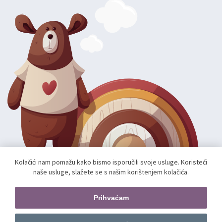
Kolačići nam pomažu kako bismo isporučili svoje usluge. Koristeći
naše usluge, slažete se s našim korištenjem kolačića.
Autorska prava; 2026 mae.hr. Sva prava pridržana.
Web shop izradio:
unamente.agency
Prihvaćam
Pratite nas