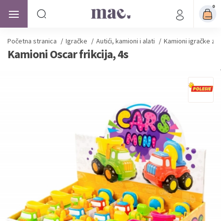
0
Početna stranica
/
Igračke
/
Autići, kamioni i alati
/
Kamioni igračke za
Kamioni Oscar frikcija, 4s