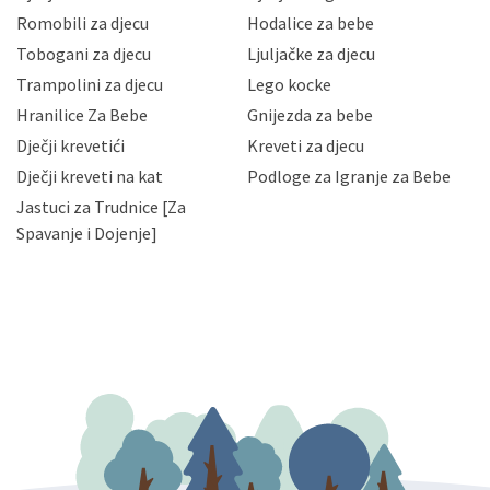
korisnika i posjetitelja web stranica, čuva povjerljivost
Romobili za djecu
Hodalice za bebe
Vaših osobnih podataka te omogućava pristup i
Tobogani za djecu
Ljuljačke za djecu
priopćavanje osobnih podataka samo onim svojim
zaposlenicima kojima su isti potrebni radi provedbe
Trampolini za djecu
Lego kocke
njihovih poslovnih aktivnosti, a trećim osobama samo u
Hranilice Za Bebe
Gnijezda za bebe
slučajevima koji su dozvoljeni zakonima. Napominjemo
da možete u svako doba, u potpunosti ili djelomice,
Dječji krevetići
Kreveti za djecu
bez naknade i objašnjenja odustati od dane privole i
Dječji kreveti na kat
Podloge za Igranje za Bebe
zatražiti prestanak aktivnosti obrade Vaših osobnih
Jastuci za Trudnice [Za
podataka. Opoziv privole možete podnijeti poštom na
gore navedenu adresu ili e-mailom na adresu:
Spavanje i Dojenje]