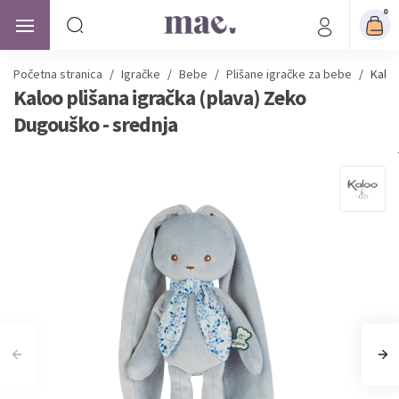
0
Početna stranica
/
Igračke
/
Bebe
/
Plišane igračke za bebe
/
Kaloo
Kaloo plišana igračka (plava) Zeko
Dugouško - srednja