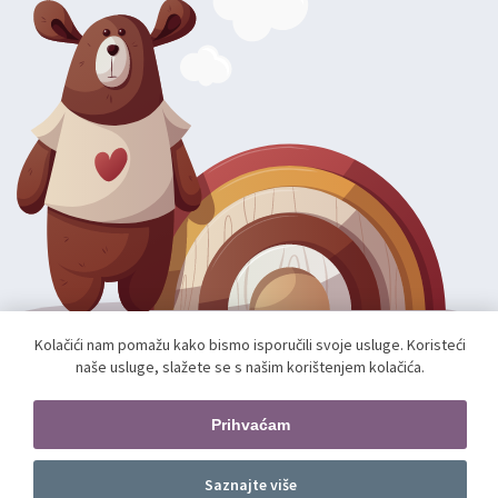
Kolačići nam pomažu kako bismo isporučili svoje usluge. Koristeći
naše usluge, slažete se s našim korištenjem kolačića.
Autorska prava; 2026 mae.hr. Sva prava pridržana.
Web shop izradio:
unamente.agency
Prihvaćam
Pratite nas
Saznajte više
Dodajte u košaricu