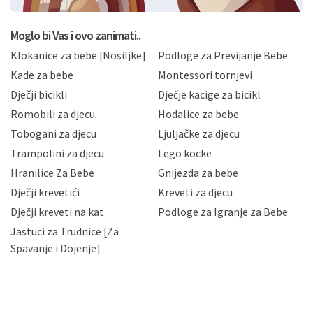
postupati sukladno Općoj uredbi o zaštiti podataka
koju možete pročitati ovdje, sukladno Politici
privatnosti i kolačića koju možete pročitati ovdje i
Moglo bi Vas i ovo zanimati..
sukladno drugim primjenjivim propisima Republike
Klokanice za bebe [Nosiljke]
Podloge za Previjanje Bebe
Hrvatske, a uvijek uz primjenu odgovarajućih tehničkih i
sigurnosnih mjera zaštite osobnih podataka od
Kade za bebe
Montessori tornjevi
neovlaštenog pristupa, zlouporabe, otkrivanja,
Dječji bicikli
Dječje kacige za bicikl
gubitka ili uništenja. Mae.hr štiti privatnost svojih
korisnika i posjetitelja web stranica, čuva povjerljivost
Romobili za djecu
Hodalice za bebe
Vaših osobnih podataka te omogućava pristup i
Tobogani za djecu
Ljuljačke za djecu
priopćavanje osobnih podataka samo onim svojim
zaposlenicima kojima su isti potrebni radi provedbe
Trampolini za djecu
Lego kocke
njihovih poslovnih aktivnosti, a trećim osobama samo u
Hranilice Za Bebe
Gnijezda za bebe
slučajevima koji su dozvoljeni zakonima. Napominjemo
da možete u svako doba, u potpunosti ili djelomice,
Dječji krevetići
Kreveti za djecu
bez naknade i objašnjenja odustati od dane privole i
Dječji kreveti na kat
Podloge za Igranje za Bebe
zatražiti prestanak aktivnosti obrade Vaših osobnih
Jastuci za Trudnice [Za
podataka. Opoziv privole možete podnijeti poštom na
gore navedenu adresu ili e-mailom na adresu:
Spavanje i Dojenje]