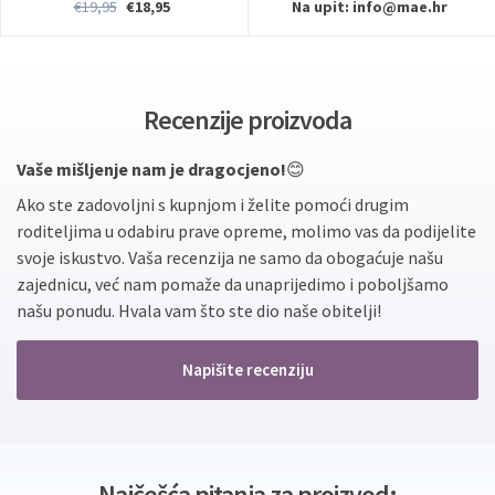
€19,95
€18,95
Na upit:
info@mae.hr
Recenzije proizvoda
Vaše mišljenje nam je dragocjeno!
😊
Ako ste zadovoljni s kupnjom i želite pomoći drugim
roditeljima u odabiru prave opreme, molimo vas da podijelite
svoje iskustvo. Vaša recenzija ne samo da obogaćuje našu
zajednicu, već nam pomaže da unaprijedimo i poboljšamo
našu ponudu. Hvala vam što ste dio naše obitelji!
Napišite recenziju
Najčešća pitanja za proizvod: