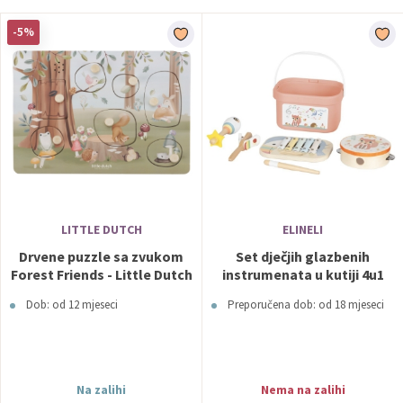
-5%
LITTLE DUTCH
ELINELI
Drvene puzzle sa zvukom
Set dječjih glazbenih
Forest Friends - Little Dutch
instrumenata u kutiji 4u1
Dob: od 12 mjeseci
Preporučena dob: od 18 mjeseci
Na zalihi
Nema na zalihi