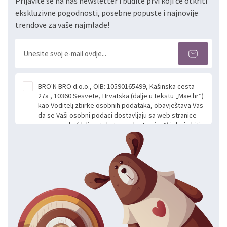
Prijavite se na naš newsletter i budite prvi koji će otkriti
ekskluzivne pogodnosti, posebne popuste i najnovije
trendove za vaše najmlađe!
BRO'N BRO d.o.o., OIB: 10590165499, Kašinska cesta
27a , 10360 Sesvete, Hrvatska (dalje u tekstu „Mae.hr“)
kao Voditelj zbirke osobnih podataka, obavještava Vas
da se Vaši osobni podaci dostavljaju sa web stranice
www.mae.hr (dalje u tekstu „web stranice“) i da će biti
obrađeni. Prihvaćanjem ove Izjave smatra se da
slobodno i izričito dajete privolu za prikupljanje i daljnju
obradu Vaših osobnih podataka koje ustupate Mae.hr
putem ovih web stranica u svrhu odgovora i daljnje
komunikacije na Vaš upit poslan kroz kontakt obrazac.
Radi se o dobrovoljnom davanju podataka te ovu
Izjavu niste dužni prihvatiti odnosno niste dužni unositi
svoje osobne podatke u jednu od prijavnih
formi/obrazaca dostupnih na ovim web stranicama.
BRO'N BRO d.o.o. će s Vašim osobnim podacima