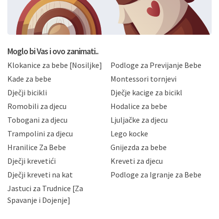
svoje osobne podatke u jednu od prijavnih
formi/obrazaca dostupnih na ovim web stranicama.
BRO'N BRO d.o.o. će s Vašim osobnim podacima
postupati sukladno Općoj uredbi o zaštiti podataka
koju možete pročitati ovdje, sukladno Politici
privatnosti i kolačića koju možete pročitati ovdje i
Moglo bi Vas i ovo zanimati..
sukladno drugim primjenjivim propisima Republike
Klokanice za bebe [Nosiljke]
Podloge za Previjanje Bebe
Hrvatske, a uvijek uz primjenu odgovarajućih tehničkih i
sigurnosnih mjera zaštite osobnih podataka od
Kade za bebe
Montessori tornjevi
neovlaštenog pristupa, zlouporabe, otkrivanja,
Dječji bicikli
Dječje kacige za bicikl
gubitka ili uništenja. Mae.hr štiti privatnost svojih
korisnika i posjetitelja web stranica, čuva povjerljivost
Romobili za djecu
Hodalice za bebe
Vaših osobnih podataka te omogućava pristup i
Tobogani za djecu
Ljuljačke za djecu
priopćavanje osobnih podataka samo onim svojim
zaposlenicima kojima su isti potrebni radi provedbe
Trampolini za djecu
Lego kocke
njihovih poslovnih aktivnosti, a trećim osobama samo u
Hranilice Za Bebe
Gnijezda za bebe
slučajevima koji su dozvoljeni zakonima. Napominjemo
da možete u svako doba, u potpunosti ili djelomice,
Dječji krevetići
Kreveti za djecu
bez naknade i objašnjenja odustati od dane privole i
Dječji kreveti na kat
Podloge za Igranje za Bebe
zatražiti prestanak aktivnosti obrade Vaših osobnih
Jastuci za Trudnice [Za
podataka. Opoziv privole možete podnijeti poštom na
gore navedenu adresu ili e-mailom na adresu:
Spavanje i Dojenje]