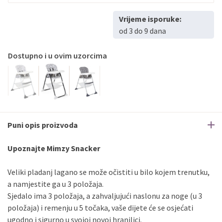
Sve banke
Master
Jednokratno
Vrijeme isporuke:
Sve banke
Maestro
Jednokratno
od 3 do 9 dana
ECC
Discover
Jednokratno
Dostupno i u ovim uzorcima
Puni opis proizvoda
Upoznajte Mimzy Snacker
Veliki pladanj lagano se može očistiti u bilo kojem trenutku,
a namjestite ga u 3 položaja.
Sjedalo ima 3 položaja, a zahvaljujući naslonu za noge (u 3
položaja) i remenju u 5 točaka, vaše dijete će se osjećati
ugodno i sigurno u svojoj novoj hranilici.