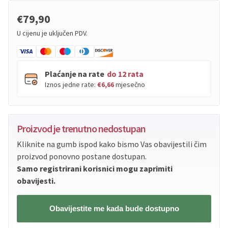
€79,90
U cijenu je uključen PDV.
Plaćanje na rate
do 12 rata
Iznos jedne rate:
€6,66
mjesečno
PBZ
Visa
do
12
rata
Proizvod je trenutno nedostupan
PBZ
Visa Premium
do
12
rata
Kliknite na gumb ispod kako bismo Vas obavijestili čim
Erste
Diners
do
12
rata
proizvod ponovno postane dostupan.
Erste
Maestro
do
12
rata
Samo registrirani korisnici mogu zaprimiti
Erste
Master
do
12
rata
obavijesti.
Erste
Visa
do
12
rata
Obavijestite me kada bude dostupno
Sve banke
Visa
Jednokratno