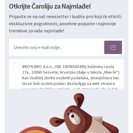
Otkrijte Čaroliju za Najmlađe!
Prijavite se na naš newsletter i budite prvi koji će otkriti
ekskluzivne pogodnosti, posebne popuste i najnovije
trendove za vaše najmlađe!
BRO'N BRO d.o.o., OIB: 10590165499, Kašinska cesta
27a , 10360 Sesvete, Hrvatska (dalje u tekstu „Mae.hr“)
kao Voditelj zbirke osobnih podataka, obavještava Vas
da se Vaši osobni podaci dostavljaju sa web stranice
www.mae.hr (dalje u tekstu „web stranice“) i da će biti
obrađeni. Prihvaćanjem ove Izjave smatra se da
slobodno i izričito dajete privolu za prikupljanje i daljnju
obradu Vaših osobnih podataka koje ustupate Mae.hr
putem ovih web stranica u svrhu odgovora i daljnje
komunikacije na Vaš upit poslan kroz kontakt obrazac.
Radi se o dobrovoljnom davanju podataka te ovu
Izjavu niste dužni prihvatiti odnosno niste dužni unositi