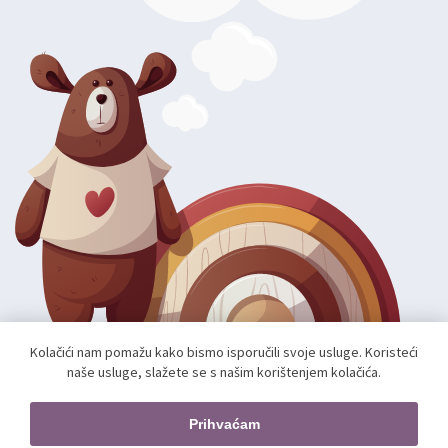
Kolačići nam pomažu kako bismo isporučili svoje usluge. Koristeći
naše usluge, slažete se s našim korištenjem kolačića.
Autorska prava; 2026 mae.hr. Sva prava pridržana.
Web shop izradio:
unamente.agency
Prihvaćam
Pratite nas