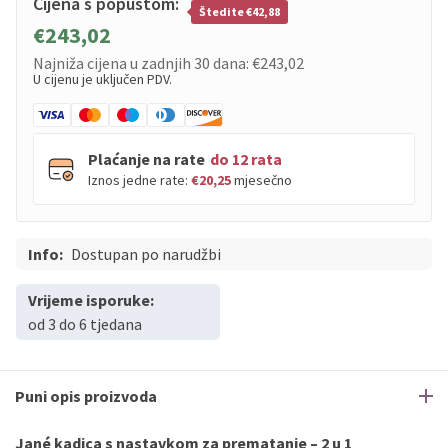
Cijena s popustom:
Štedite €42,88
€243,02
Najniža cijena u zadnjih 30 dana:
€243,02
U cijenu je uključen PDV.
Plaćanje na rate
do 12 rata
Iznos jedne rate:
€20,25
mjesečno
Info:
PBZ
Dostupan po narudžbi
Visa
do
12
rata
PBZ
Visa Premium
do
12
rata
Vrijeme isporuke:
Erste
Diners
do
12
rata
od 3 do 6 tjedana
Erste
Maestro
do
12
rata
Erste
Master
do
12
rata
Erste
Visa
do
12
rata
Puni opis proizvoda
Jané kadica s nastavkom za prematanje – 2 u 1