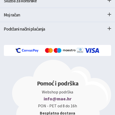
Služba za korisnike
Moj račun
Podržani načini plaćanja
Pomoć i podrška
Webshop podrška
info@mae.hr
PON - PET od 8 do 16h
Besplatna dostava