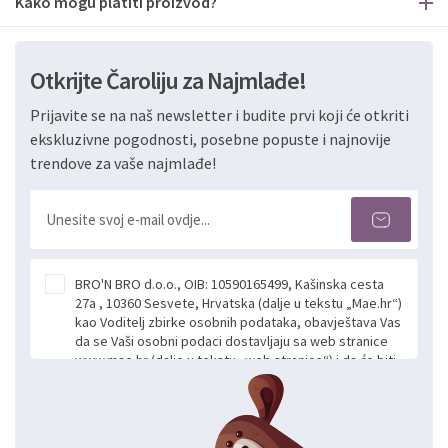
Kako mogu platiti proizvod?
Otkrijte Čaroliju za Najmlađe!
Prijavite se na naš newsletter i budite prvi koji će otkriti
ekskluzivne pogodnosti, posebne popuste i najnovije
trendove za vaše najmlađe!
BRO'N BRO d.o.o., OIB: 10590165499, Kašinska cesta
27a , 10360 Sesvete, Hrvatska (dalje u tekstu „Mae.hr“)
kao Voditelj zbirke osobnih podataka, obavještava Vas
da se Vaši osobni podaci dostavljaju sa web stranice
www.mae.hr (dalje u tekstu „web stranice“) i da će biti
obrađeni. Prihvaćanjem ove Izjave smatra se da
slobodno i izričito dajete privolu za prikupljanje i daljnju
obradu Vaših osobnih podataka koje ustupate Mae.hr
putem ovih web stranica u svrhu odgovora i daljnje