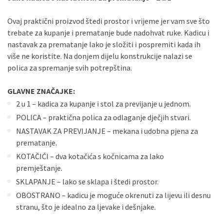
Sve banke
Visa
Jednokratno
Sve banke
Master
Jednokratno
Ovaj praktični proizvod štedi prostor i vrijeme jer vam sve što
Sve banke
Maestro
Jednokratno
trebate za kupanje i prematanje bude nadohvat ruke. Kadicu i
nastavak za prematanje lako je složiti i pospremiti kada ih
ECC
Discover
Jednokratno
više ne koristite. Na donjem dijelu konstrukcije nalazi se
polica za spremanje svih potrepština.
GLAVNE ZNAČAJKE:
2 u 1 – kadica za kupanje i stol za previjanje u jednom.
POLICA – praktična polica za odlaganje dječjih stvari.
NASTAVAK ZA PREVIJANJE – mekana i udobna pjena za
prematanje.
KOTAČIĆI – dva kotačića s kočnicama za lako
premještanje.
SKLAPANJE – lako se sklapa i štedi prostor.
OBOSTRANO – kadicu je moguće okrenuti za lijevu ili desnu
stranu, što je idealno za ljevake i dešnjake.