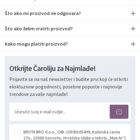
Što ako mi proizvod ne odgovara?
Što ako želim vratiti proizvod?
Kako mogu platiti proizvod?
Otkrijte Čaroliju za Najmlađe!
Prijavite se na naš newsletter i budite prvi koji će otkriti
ekskluzivne pogodnosti, posebne popuste i najnovije
trendove za vaše najmlađe!
BRO'N BRO d.o.o., OIB: 10590165499, Kašinska cesta
27a , 10360 Sesvete, Hrvatska (dalje u tekstu „Mae.hr“)