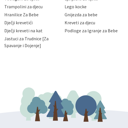
priopćavanje osobnih podataka samo onim svojim
zaposlenicima kojima su isti potrebni radi provedbe
Trampolini za djecu
Lego kocke
njihovih poslovnih aktivnosti, a trećim osobama samo u
Hranilice Za Bebe
Gnijezda za bebe
slučajevima koji su dozvoljeni zakonima. Napominjemo
da možete u svako doba, u potpunosti ili djelomice,
Dječji krevetići
Kreveti za djecu
bez naknade i objašnjenja odustati od dane privole i
Dječji kreveti na kat
Podloge za Igranje za Bebe
zatražiti prestanak aktivnosti obrade Vaših osobnih
Jastuci za Trudnice [Za
podataka. Opoziv privole možete podnijeti poštom na
gore navedenu adresu ili e-mailom na adresu:
Spavanje i Dojenje]