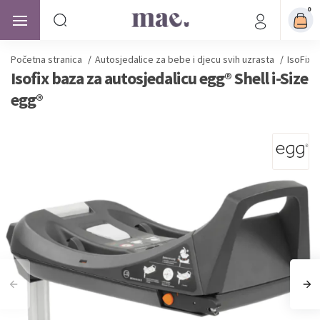
0
Početna stranica
/
Autosjedalice
za bebe i djecu svih uzrasta
/
IsoFix 
Isofix baza za autosjedalicu egg® Shell i-Size
egg®