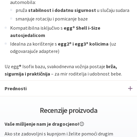
automobila:
pruža
stabilnost i dodatnu sigurnost
u slučaju sudara
smanjuje rotaciju i pomicanje baze
Kompatibilna isključivo s
egg® Shell i-Size
autosjedalicom
Idealna za korištenje s
egg2® i egg3® kolicima
(uz
odgovarajuće adaptere)
Uz egg® Isofix bazu, svakodnevna vožnja postaje
brža,
sigurnija i praktičnija
– za mir roditelja i udobnost bebe.
Prednosti
Recenzije proizvoda
Vaše mišljenje nam je dragocjeno!
😊
Ako ste zadovoljni s kupnjom i želite pomoći drugim