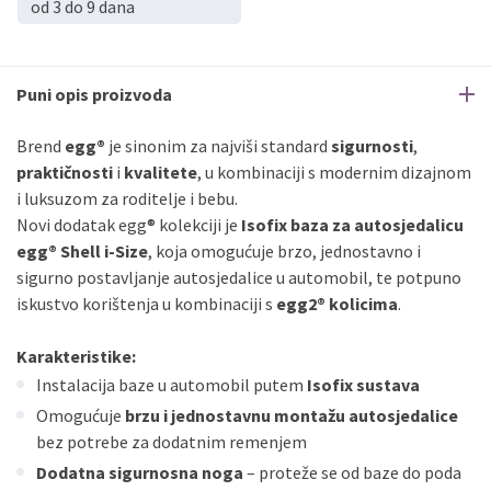
od 3 do 9 dana
PBZ
Visa Premium
do
12
rata
Erste
Diners
do
12
rata
Erste
Maestro
do
12
rata
Puni opis proizvoda
Erste
Master
do
12
rata
Erste
Visa
do
12
rata
Brend
egg®
je sinonim za najviši standard
sigurnosti
,
praktičnosti
i
kvalitete
, u kombinaciji s modernim dizajnom
i luksuzom za roditelje i bebu.
Sve banke
Visa
Jednokratno
Novi dodatak egg® kolekciji je
Isofix baza za autosjedalicu
Sve banke
Master
Jednokratno
egg® Shell i-Size
, koja omogućuje brzo, jednostavno i
Sve banke
Maestro
Jednokratno
sigurno postavljanje autosjedalice u automobil, te potpuno
ECC
Discover
Jednokratno
iskustvo korištenja u kombinaciji s
egg2® kolicima
.
Karakteristike:
Instalacija baze u automobil putem
Isofix sustava
Omogućuje
brzu i jednostavnu montažu autosjedalice
bez potrebe za dodatnim remenjem
Dodatna sigurnosna noga
– proteže se od baze do poda