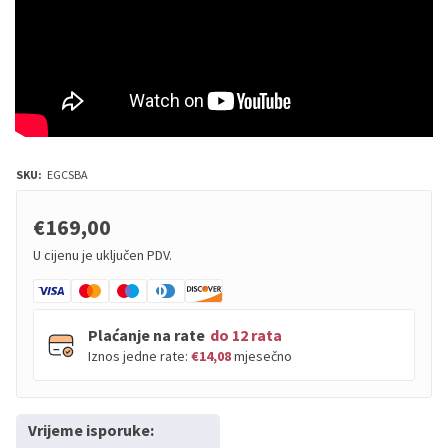
SKU:
EGCSBA
€169,00
U cijenu je uključen PDV.
Plaćanje na rate
do 12 rata
Iznos jedne rate:
€14,08
mjesečno
Vrijeme isporuke:
PBZ
Visa
do
12
rata