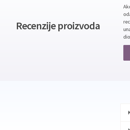
Ako
oda
re
Recenzije proizvoda
un
dio