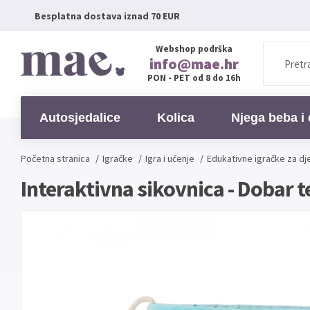
Besplatna dostava iznad 70 EUR
Webshop podrška
info@mae.hr
PON - PET od 8 do 16h
Autosjedalice
Kolica
Njega beba i 
Početna stranica
/
Igračke
/
Igra i učenje
/
Edukativne igračke za dj
Interaktivna sikovnica - Dobar t