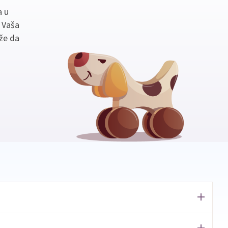
a u
. Vaša
že da