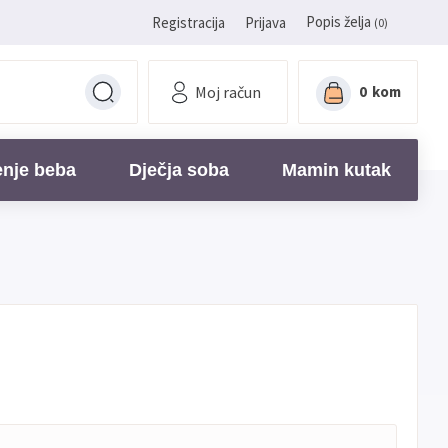
Popis želja
Registracija
Prijava
(0)
Moj račun
0
kom
enje beba
Dječja soba
Mamin kutak