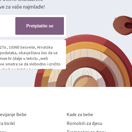
ve za vaše najmlađe!
Pretplatite se
 27a , 10360 Sesvete, Hrvatska
h podataka, obavještava Vas da se
mae.hr (dalje u tekstu „web
ave smatra se da slobodno i izričito
 osobnih podataka koje ustupate
ljnje komunikacije na Vaš upit
m davanju podataka te ovu Izjavu
voje osobne podatke u jednu od
anicama. BRO'N BRO d.o.o. će s
edbi o zaštiti podataka koju
i kolačića koju možete pročitati
like Hrvatske, a uvijek uz
evijanje Bebe
Kade za bebe
a zaštite osobnih podataka od
 ili uništenja. Mae.hr štiti
a bicikl
Romobili za djecu
a, čuva povjerljivost Vaših osobnih
nih podataka samo onim svojim