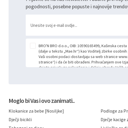
pogodnosti, posebne popuste i najnovije trendo
BRO'N BRO d.o.o., OIB: 10590165499, Kašinska cesta
(dalje u tekstu „Mae.hr“) kao Voditelj zbirke osobni
Vaši osobni podaci dostavljaju sa web stranice www.
stranice“) i da će biti obrađeni. Prihvaćanjem ove Izj
dajete privolu za prikupljanje i daljnju obradu Vaših
Mae.hr putem ovih web stranica u svrhu odgovora i da
poslan kroz kontakt obrazac. Radi se o dobrovoljno
niste dužni prihvatiti odnosno niste dužni unositi s
prijavnih formi/obrazaca dostupnih na ovim web str
Vašim osobnim podacima postupati sukladno Općoj ur
Moglo bi Vas i ovo zanimati..
možete pročitati ovdje, sukladno Politici privatnosti 
ovdje i sukladno drugim primjenjivim propisima Repub
Klokanice za bebe [Nosiljke]
Podloge za Pr
primjenu odgovarajućih tehničkih i sigurnosnih mjer
neovlaštenog pristupa, zlouporabe, otkrivanja, gubitka
Dječji bicikli
Dječje kacige z
privatnost svojih korisnika i posjetitelja web stranic
podataka te omogućava pristup i priopćavanje osob