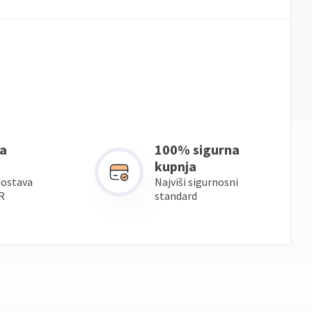
a
100% sigurna
kupnja
dostava
Najviši sigurnosni
R
standard