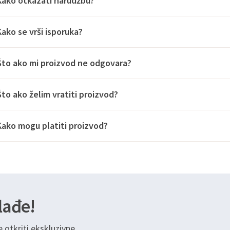
Kako otkazati narudžbu?
Kako se vrši isporuka?
Što ako mi proizvod ne odgovara?
Što ako želim vratiti proizvod?
Kako mogu platiti proizvod?
lađe!
e otkriti ekskluzivne