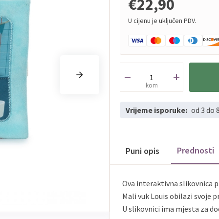
€22,90
U cijenu je uključen PDV.
kom
Vrijeme isporuke:
od 3 do 
Prednosti
Puni opis
Ova interaktivna slikovnica pr
Mali vuk Louis obilazi svoje pr
U slikovnici ima mjesta za do