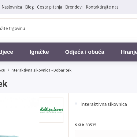
Naslovnica
Blog
Česta pitanja
Brendovi
Kontaktirajte nas
djece
Igračke
Odjeća i obuća
Hranj
ecu
/
Interaktivna sikovnica - Dobar tek
ek
Interaktivna sikovnica
SKU:
83535