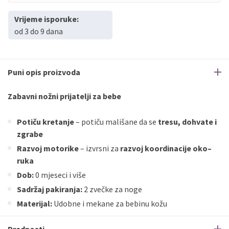
Vrijeme isporuke:
od 3 do 9 dana
Puni opis proizvoda
Zabavni nožni prijatelji za bebe
Potiču kretanje
– potiču mališane da se
tresu, dohvate i
zgrabe
Razvoj motorike
– izvrsni za
razvoj koordinacije oko–
ruka
Dob:
0 mjeseci i više
Sadržaj pakiranja:
2 zvečke za noge
Materijal:
Udobne i mekane za bebinu kožu