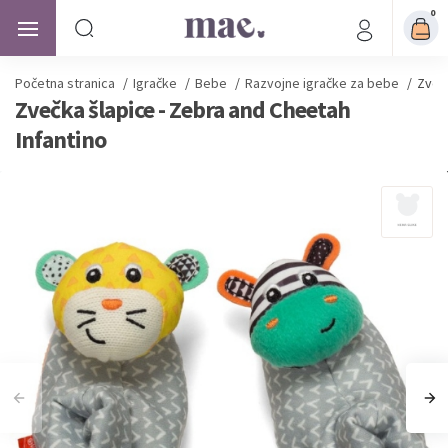
0
Početna stranica
/
Igračke
/
Bebe
/
Razvojne igračke za bebe
/
Zvečk
Zvečka šlapice - Zebra and Cheetah
Infantino