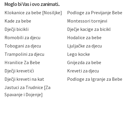
privatnosti i kolačića koju možete pročitati ovdje i
Moglo bi Vas i ovo zanimati..
sukladno drugim primjenjivim propisima Republike
Klokanice za bebe [Nosiljke]
Podloge za Previjanje Bebe
Hrvatske, a uvijek uz primjenu odgovarajućih tehničkih i
sigurnosnih mjera zaštite osobnih podataka od
Kade za bebe
Montessori tornjevi
neovlaštenog pristupa, zlouporabe, otkrivanja,
Dječji bicikli
Dječje kacige za bicikl
gubitka ili uništenja. Mae.hr štiti privatnost svojih
korisnika i posjetitelja web stranica, čuva povjerljivost
Romobili za djecu
Hodalice za bebe
Vaših osobnih podataka te omogućava pristup i
Tobogani za djecu
Ljuljačke za djecu
priopćavanje osobnih podataka samo onim svojim
zaposlenicima kojima su isti potrebni radi provedbe
Trampolini za djecu
Lego kocke
njihovih poslovnih aktivnosti, a trećim osobama samo u
Hranilice Za Bebe
Gnijezda za bebe
slučajevima koji su dozvoljeni zakonima. Napominjemo
da možete u svako doba, u potpunosti ili djelomice,
Dječji krevetići
Kreveti za djecu
bez naknade i objašnjenja odustati od dane privole i
Dječji kreveti na kat
Podloge za Igranje za Bebe
zatražiti prestanak aktivnosti obrade Vaših osobnih
Jastuci za Trudnice [Za
podataka. Opoziv privole možete podnijeti poštom na
gore navedenu adresu ili e-mailom na adresu:
Spavanje i Dojenje]