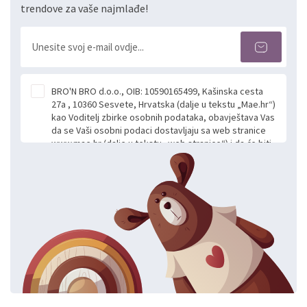
trendove za vaše najmlađe!
BRO'N BRO d.o.o., OIB: 10590165499, Kašinska cesta
27a , 10360 Sesvete, Hrvatska (dalje u tekstu „Mae.hr“)
kao Voditelj zbirke osobnih podataka, obavještava Vas
da se Vaši osobni podaci dostavljaju sa web stranice
www.mae.hr (dalje u tekstu „web stranice“) i da će biti
obrađeni. Prihvaćanjem ove Izjave smatra se da
slobodno i izričito dajete privolu za prikupljanje i daljnju
obradu Vaših osobnih podataka koje ustupate Mae.hr
putem ovih web stranica u svrhu odgovora i daljnje
komunikacije na Vaš upit poslan kroz kontakt obrazac.
Radi se o dobrovoljnom davanju podataka te ovu
Izjavu niste dužni prihvatiti odnosno niste dužni unositi
svoje osobne podatke u jednu od prijavnih
formi/obrazaca dostupnih na ovim web stranicama.
BRO'N BRO d.o.o. će s Vašim osobnim podacima
postupati sukladno Općoj uredbi o zaštiti podataka
koju možete pročitati ovdje, sukladno Politici