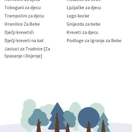
Vaših osobnih podataka te omogućava pristup i
Tobogani za djecu
Ljuljačke za djecu
priopćavanje osobnih podataka samo onim svojim
zaposlenicima kojima su isti potrebni radi provedbe
Trampolini za djecu
Lego kocke
njihovih poslovnih aktivnosti, a trećim osobama samo u
Hranilice Za Bebe
Gnijezda za bebe
slučajevima koji su dozvoljeni zakonima. Napominjemo
da možete u svako doba, u potpunosti ili djelomice,
Dječji krevetići
Kreveti za djecu
bez naknade i objašnjenja odustati od dane privole i
Dječji kreveti na kat
Podloge za Igranje za Bebe
zatražiti prestanak aktivnosti obrade Vaših osobnih
Jastuci za Trudnice [Za
podataka. Opoziv privole možete podnijeti poštom na
gore navedenu adresu ili e-mailom na adresu:
Spavanje i Dojenje]