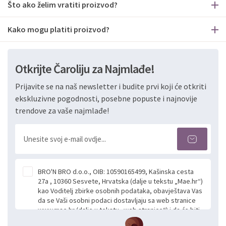
Što ako želim vratiti proizvod?
Kako mogu platiti proizvod?
Otkrijte Čaroliju za Najmlađe!
Prijavite se na naš newsletter i budite prvi koji će otkriti
ekskluzivne pogodnosti, posebne popuste i najnovije
trendove za vaše najmlađe!
BRO'N BRO d.o.o., OIB: 10590165499, Kašinska cesta
27a , 10360 Sesvete, Hrvatska (dalje u tekstu „Mae.hr“)
kao Voditelj zbirke osobnih podataka, obavještava Vas
da se Vaši osobni podaci dostavljaju sa web stranice
www.mae.hr (dalje u tekstu „web stranice“) i da će biti
obrađeni. Prihvaćanjem ove Izjave smatra se da