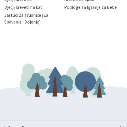
bez naknade i objašnjenja odustati od dane privole i
Dječji kreveti na kat
Podloge za Igranje za Bebe
zatražiti prestanak aktivnosti obrade Vaših osobnih
Jastuci za Trudnice [Za
podataka. Opoziv privole možete podnijeti poštom na
gore navedenu adresu ili e-mailom na adresu:
Spavanje i Dojenje]