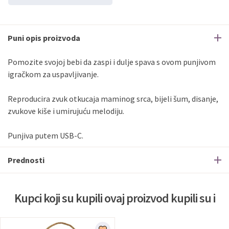
Erste
Diners
do
12
rata
Erste
Maestro
do
12
rata
Puni opis proizvoda
Erste
Master
do
12
rata
Erste
Visa
do
12
rata
Pomozite svojoj bebi da zaspi i dulje spava s ovom punjivom
igračkom za uspavljivanje.
Sve banke
Visa
Jednokratno
Reproducira zvuk otkucaja maminog srca, bijeli šum, disanje,
Sve banke
Master
Jednokratno
zvukove kiše i umirujuću melodiju.
Sve banke
Maestro
Jednokratno
ECC
Discover
Jednokratno
Punjiva putem USB-C.
Prednosti
Kupci koji su kupili ovaj proizvod kupili su i