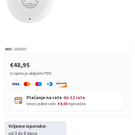
SKU:
2055027
€48,95
U cijenu je uključen PDV.
Plaćanje na rate
do 12 rata
Iznos jedne rate:
€4,08
mjesečno
Vrijeme isporuke:
PBZ
Visa
do
12
rata
od 3 do 8 dana
PBZ
Visa Premium
do
12
rata