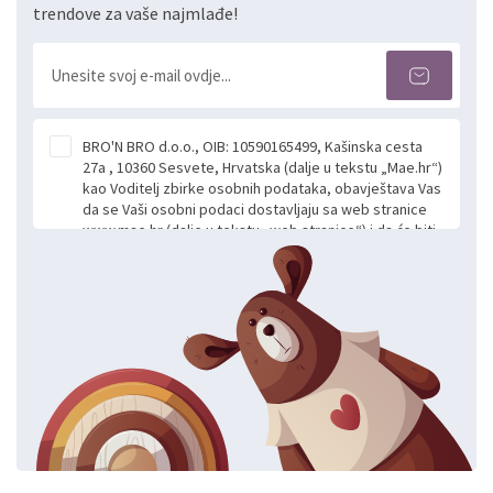
trendove za vaše najmlađe!
BRO'N BRO d.o.o., OIB: 10590165499, Kašinska cesta
27a , 10360 Sesvete, Hrvatska (dalje u tekstu „Mae.hr“)
kao Voditelj zbirke osobnih podataka, obavještava Vas
da se Vaši osobni podaci dostavljaju sa web stranice
www.mae.hr (dalje u tekstu „web stranice“) i da će biti
obrađeni. Prihvaćanjem ove Izjave smatra se da
slobodno i izričito dajete privolu za prikupljanje i daljnju
obradu Vaših osobnih podataka koje ustupate Mae.hr
putem ovih web stranica u svrhu odgovora i daljnje
komunikacije na Vaš upit poslan kroz kontakt obrazac.
Radi se o dobrovoljnom davanju podataka te ovu
Izjavu niste dužni prihvatiti odnosno niste dužni unositi
svoje osobne podatke u jednu od prijavnih
formi/obrazaca dostupnih na ovim web stranicama.
BRO'N BRO d.o.o. će s Vašim osobnim podacima
postupati sukladno Općoj uredbi o zaštiti podataka
koju možete pročitati ovdje, sukladno Politici