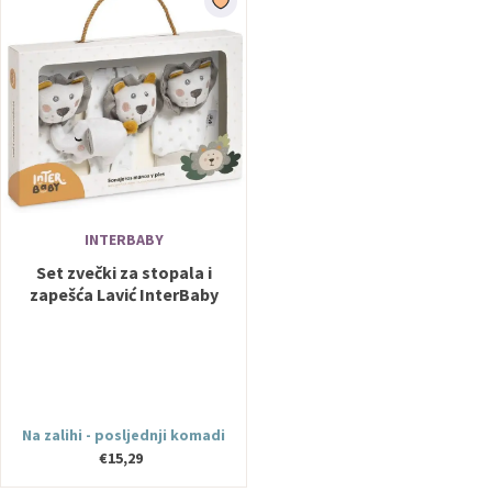
INTERBABY
Set zvečki za stopala i
zapešća Lavić InterBaby
Na zalihi - posljednji komadi
€15,29