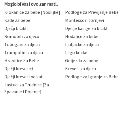
privatnosti i kolačića koju možete pročitati ovdje i
Moglo bi Vas i ovo zanimati..
sukladno drugim primjenjivim propisima Republike
Klokanice za bebe [Nosiljke]
Podloge za Previjanje Bebe
Hrvatske, a uvijek uz primjenu odgovarajućih tehničkih i
sigurnosnih mjera zaštite osobnih podataka od
Kade za bebe
Montessori tornjevi
neovlaštenog pristupa, zlouporabe, otkrivanja,
Dječji bicikli
Dječje kacige za bicikl
gubitka ili uništenja. Mae.hr štiti privatnost svojih
korisnika i posjetitelja web stranica, čuva povjerljivost
Romobili za djecu
Hodalice za bebe
Vaših osobnih podataka te omogućava pristup i
Tobogani za djecu
Ljuljačke za djecu
priopćavanje osobnih podataka samo onim svojim
zaposlenicima kojima su isti potrebni radi provedbe
Trampolini za djecu
Lego kocke
njihovih poslovnih aktivnosti, a trećim osobama samo u
Hranilice Za Bebe
Gnijezda za bebe
slučajevima koji su dozvoljeni zakonima. Napominjemo
da možete u svako doba, u potpunosti ili djelomice,
Dječji krevetići
Kreveti za djecu
bez naknade i objašnjenja odustati od dane privole i
Dječji kreveti na kat
Podloge za Igranje za Bebe
zatražiti prestanak aktivnosti obrade Vaših osobnih
Jastuci za Trudnice [Za
podataka. Opoziv privole možete podnijeti poštom na
gore navedenu adresu ili e-mailom na adresu:
Spavanje i Dojenje]