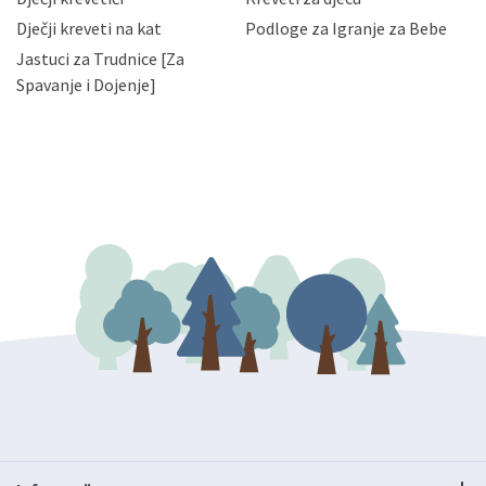
bez naknade i objašnjenja odustati od dane privole i
Dječji kreveti na kat
Podloge za Igranje za Bebe
zatražiti prestanak aktivnosti obrade Vaših osobnih
Jastuci za Trudnice [Za
podataka. Opoziv privole možete podnijeti poštom na
gore navedenu adresu ili e-mailom na adresu:
Spavanje i Dojenje]