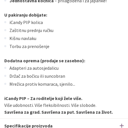
Jednostavna kočnica
– prilagođena i za japanke!
U pakiranju dobijate:
iCandy PIP kolica
Zaštitnu prednju ručku
Kišnu navlaku
Torbu za prenošenje
Dodatna oprema (prodaje se zasebno):
Adapteri za autosjedalicu
Držač za bočicu ili suncobran
Mrežica protiv komaraca, sjenilo...
iCandy PIP – Za roditelje koji žele više.
Više udobnosti. Više fleksibilnosti. Više slobode.
Savršena za grad. Savršena za put. Savršena za život.
Specifikacije proizvoda