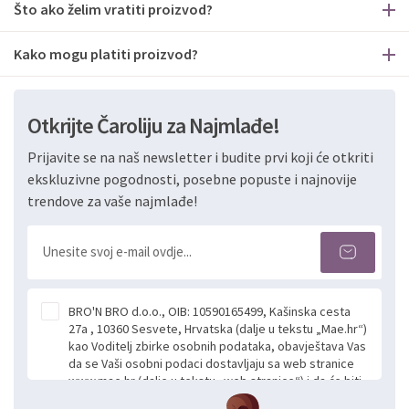
Što ako želim vratiti proizvod?
Kako mogu platiti proizvod?
Otkrijte Čaroliju za Najmlađe!
Prijavite se na naš newsletter i budite prvi koji će otkriti
ekskluzivne pogodnosti, posebne popuste i najnovije
trendove za vaše najmlađe!
BRO'N BRO d.o.o., OIB: 10590165499, Kašinska cesta
27a , 10360 Sesvete, Hrvatska (dalje u tekstu „Mae.hr“)
kao Voditelj zbirke osobnih podataka, obavještava Vas
da se Vaši osobni podaci dostavljaju sa web stranice
www.mae.hr (dalje u tekstu „web stranice“) i da će biti
obrađeni. Prihvaćanjem ove Izjave smatra se da