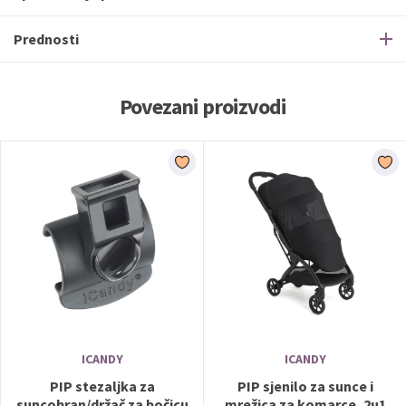
Prednosti
Povezani proizvodi
ICANDY
ICANDY
PIP stezaljka za
PIP sjenilo za sunce i
suncobran/držač za bočicu
mrežica za komarce, 2u1