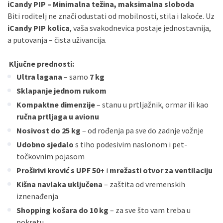
Sve banke
Maestro
Jednokratno
iCandy PIP – Minimalna težina, maksimalna sloboda
Biti roditelj ne znači odustati od mobilnosti, stila i lakoće. Uz
ECC
Discover
Jednokratno
iCandy PIP kolica
, vaša svakodnevica postaje jednostavnija,
a putovanja – čista uživancija.
Ključne prednosti:
Ultra lagana
– samo
7 kg
Sklapanje jednom rukom
Kompaktne dimenzije
– stanu u prtljažnik, ormar ili kao
ručna prtljaga u avionu
Nosivost do 25 kg
– od rođenja pa sve do zadnje vožnje
Udobno sjedalo
s tiho podesivim naslonom i pet-
točkovnim pojasom
Proširivi krović s UPF 50+
i
mrežasti otvor za ventilaciju
Kišna navlaka uključena
– zaštita od vremenskih
iznenađenja
Shopping košara do 10 kg
– za sve što vam treba u
pokretu