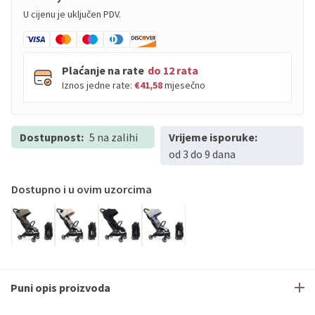
U cijenu je uključen PDV.
Plaćanje na rate
do 12 rata
Iznos jedne rate:
€41,58
mjesečno
Dostupnost:
PBZ
5 na zalihi
Visa
Vrijeme isporuke:
do
12
rata
od 3 do 9 dana
PBZ
Visa Premium
do
12
rata
Erste
Diners
do
12
rata
Dostupno i u ovim uzorcima
Erste
Maestro
do
12
rata
Erste
Master
do
12
rata
Erste
Visa
do
12
rata
Sve banke
Visa
Jednokratno
Puni opis proizvoda
Sve banke
Master
Jednokratno