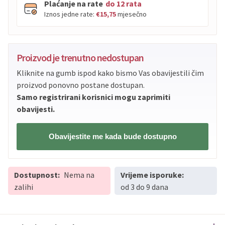
Plaćanje na rate
do 12 rata
Iznos jedne rate:
€15,75
mjesečno
PBZ
Visa
do
12
rata
Proizvod je trenutno nedostupan
PBZ
Visa Premium
do
12
rata
Kliknite na gumb ispod kako bismo Vas obavijestili čim
Erste
Diners
do
12
rata
proizvod ponovno postane dostupan.
Erste
Maestro
do
12
rata
Samo registrirani korisnici mogu zaprimiti
Erste
Master
do
12
rata
obavijesti.
Erste
Visa
do
12
rata
Obavijestite me kada bude dostupno
Sve banke
Visa
Jednokratno
Sve banke
Master
Jednokratno
Dostupnost:
Nema na
Vrijeme isporuke:
Sve banke
Maestro
Jednokratno
zalihi
od 3 do 9 dana
ECC
Discover
Jednokratno