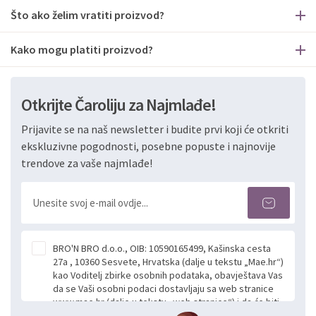
Što ako želim vratiti proizvod?
Kako mogu platiti proizvod?
Otkrijte Čaroliju za Najmlađe!
Prijavite se na naš newsletter i budite prvi koji će otkriti
ekskluzivne pogodnosti, posebne popuste i najnovije
trendove za vaše najmlađe!
BRO'N BRO d.o.o., OIB: 10590165499, Kašinska cesta
27a , 10360 Sesvete, Hrvatska (dalje u tekstu „Mae.hr“)
kao Voditelj zbirke osobnih podataka, obavještava Vas
da se Vaši osobni podaci dostavljaju sa web stranice
www.mae.hr (dalje u tekstu „web stranice“) i da će biti
obrađeni. Prihvaćanjem ove Izjave smatra se da