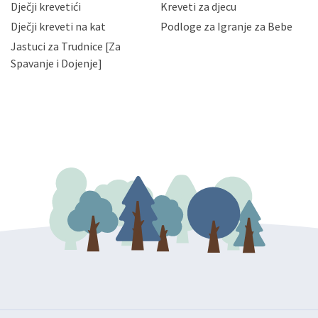
da možete u svako doba, u potpunosti ili djelomice,
Dječji krevetići
Kreveti za djecu
bez naknade i objašnjenja odustati od dane privole i
Dječji kreveti na kat
Podloge za Igranje za Bebe
zatražiti prestanak aktivnosti obrade Vaših osobnih
Jastuci za Trudnice [Za
podataka. Opoziv privole možete podnijeti poštom na
gore navedenu adresu ili e-mailom na adresu:
Spavanje i Dojenje]