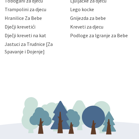
Tobogani za djecu
Ljuljačke za djecu
priopćavanje osobnih podataka samo onim svojim
zaposlenicima kojima su isti potrebni radi provedbe
Trampolini za djecu
Lego kocke
njihovih poslovnih aktivnosti, a trećim osobama samo u
Hranilice Za Bebe
Gnijezda za bebe
slučajevima koji su dozvoljeni zakonima. Napominjemo
da možete u svako doba, u potpunosti ili djelomice,
Dječji krevetići
Kreveti za djecu
bez naknade i objašnjenja odustati od dane privole i
Dječji kreveti na kat
Podloge za Igranje za Bebe
zatražiti prestanak aktivnosti obrade Vaših osobnih
Jastuci za Trudnice [Za
podataka. Opoziv privole možete podnijeti poštom na
gore navedenu adresu ili e-mailom na adresu:
Spavanje i Dojenje]