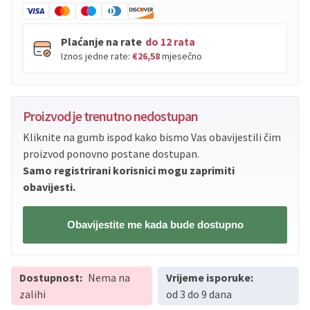
Plaćanje na rate
do 12 rata
Iznos jedne rate:
€26,58
mjesečno
PBZ
Visa
do
12
rata
Proizvod je trenutno nedostupan
PBZ
Visa Premium
do
12
rata
Kliknite na gumb ispod kako bismo Vas obavijestili čim
Erste
Diners
do
12
rata
proizvod ponovno postane dostupan.
Erste
Maestro
do
12
rata
Samo registrirani korisnici mogu zaprimiti
Erste
Master
do
12
rata
obavijesti.
Erste
Visa
do
12
rata
Obavijestite me kada bude dostupno
Sve banke
Visa
Jednokratno
Sve banke
Master
Jednokratno
Dostupnost:
Nema na
Vrijeme isporuke:
Sve banke
Maestro
Jednokratno
zalihi
od 3 do 9 dana
ECC
Discover
Jednokratno