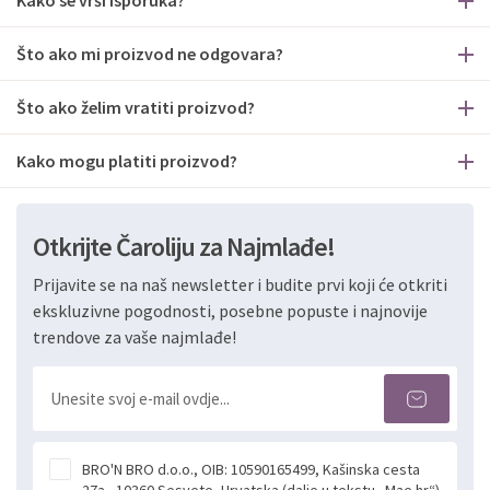
Kako se vrši isporuka?
Što ako mi proizvod ne odgovara?
Što ako želim vratiti proizvod?
Kako mogu platiti proizvod?
Otkrijte Čaroliju za Najmlađe!
Prijavite se na naš newsletter i budite prvi koji će otkriti
ekskluzivne pogodnosti, posebne popuste i najnovije
trendove za vaše najmlađe!
BRO'N BRO d.o.o., OIB: 10590165499, Kašinska cesta