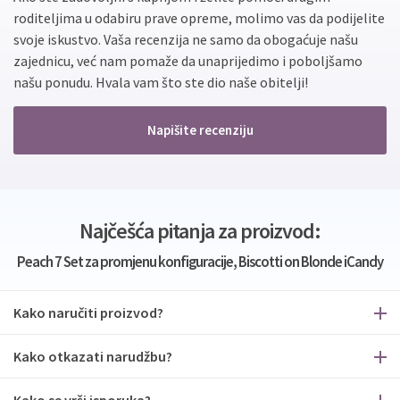
roditeljima u odabiru prave opreme, molimo vas da podijelite
svoje iskustvo. Vaša recenzija ne samo da obogaćuje našu
zajednicu, već nam pomaže da unaprijedimo i poboljšamo
našu ponudu. Hvala vam što ste dio naše obitelji!
Napišite recenziju
Najčešća pitanja za proizvod:
Peach 7 Set za promjenu konfiguracije, Biscotti on Blonde iCandy
Kako naručiti proizvod?
Kako otkazati narudžbu?