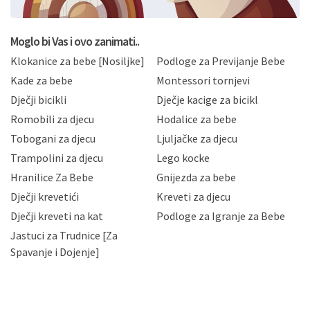
postupati sukladno Općoj uredbi o zaštiti podataka
koju možete pročitati ovdje, sukladno Politici
privatnosti i kolačića koju možete pročitati ovdje i
Moglo bi Vas i ovo zanimati..
sukladno drugim primjenjivim propisima Republike
Klokanice za bebe [Nosiljke]
Podloge za Previjanje Bebe
Hrvatske, a uvijek uz primjenu odgovarajućih tehničkih i
sigurnosnih mjera zaštite osobnih podataka od
Kade za bebe
Montessori tornjevi
neovlaštenog pristupa, zlouporabe, otkrivanja,
Dječji bicikli
Dječje kacige za bicikl
gubitka ili uništenja. Mae.hr štiti privatnost svojih
korisnika i posjetitelja web stranica, čuva povjerljivost
Romobili za djecu
Hodalice za bebe
Vaših osobnih podataka te omogućava pristup i
Tobogani za djecu
Ljuljačke za djecu
priopćavanje osobnih podataka samo onim svojim
zaposlenicima kojima su isti potrebni radi provedbe
Trampolini za djecu
Lego kocke
njihovih poslovnih aktivnosti, a trećim osobama samo u
Hranilice Za Bebe
Gnijezda za bebe
slučajevima koji su dozvoljeni zakonima. Napominjemo
da možete u svako doba, u potpunosti ili djelomice,
Dječji krevetići
Kreveti za djecu
bez naknade i objašnjenja odustati od dane privole i
Dječji kreveti na kat
Podloge za Igranje za Bebe
zatražiti prestanak aktivnosti obrade Vaših osobnih
Jastuci za Trudnice [Za
podataka. Opoziv privole možete podnijeti poštom na
gore navedenu adresu ili e-mailom na adresu:
Spavanje i Dojenje]