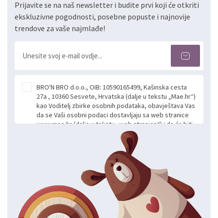
Prijavite se na naš newsletter i budite prvi koji će otkriti
ekskluzivne pogodnosti, posebne popuste i najnovije
trendove za vaše najmlađe!
BRO'N BRO d.o.o., OIB: 10590165499, Kašinska cesta
27a , 10360 Sesvete, Hrvatska (dalje u tekstu „Mae.hr“)
kao Voditelj zbirke osobnih podataka, obavještava Vas
da se Vaši osobni podaci dostavljaju sa web stranice
www.mae.hr (dalje u tekstu „web stranice“) i da će biti
obrađeni. Prihvaćanjem ove Izjave smatra se da
slobodno i izričito dajete privolu za prikupljanje i daljnju
obradu Vaših osobnih podataka koje ustupate Mae.hr
putem ovih web stranica u svrhu odgovora i daljnje
komunikacije na Vaš upit poslan kroz kontakt obrazac.
Radi se o dobrovoljnom davanju podataka te ovu
Izjavu niste dužni prihvatiti odnosno niste dužni unositi
svoje osobne podatke u jednu od prijavnih
formi/obrazaca dostupnih na ovim web stranicama.
BRO'N BRO d.o.o. će s Vašim osobnim podacima