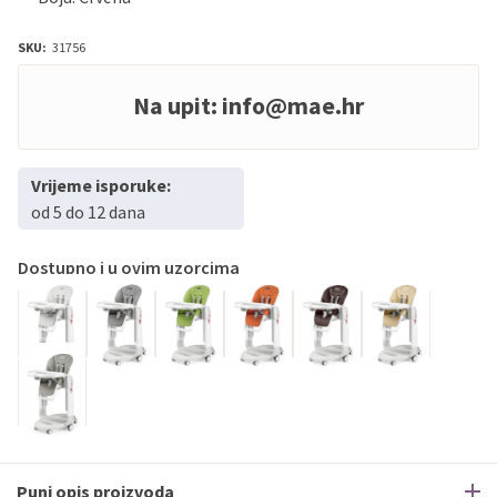
SKU:
31756
Na upit:
info@mae.hr
Vrijeme isporuke:
od 5 do 12 dana
Dostupno i u ovim uzorcima
Puni opis proizvoda