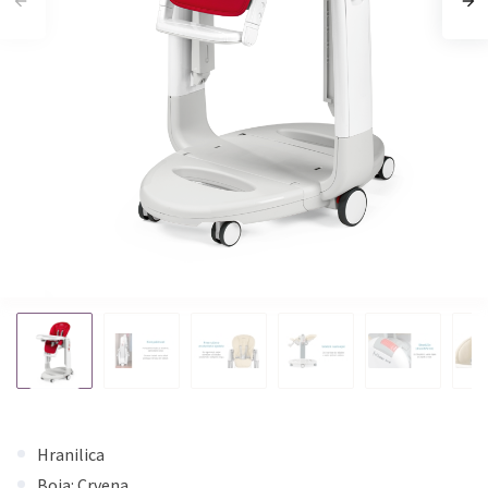
Hranilica
Boja: Crvena