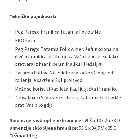
Tehničke pojedinosti
Peg Perego hranilica Tatamia Follow Me
EKO koža
Peg Perego Tatamia Follow Me višefunkcionalna
dječja hranilica idealna je za Vašu bebu jer se lako
pretvara iz hranilice u njihaljku ili ležaljku.
Tatamia Follow Me, odobrena za korištenje od
rođenja je savršeni 3u1 proizvod.
Može se koristiti kao ležaljka, ljuljačka i hranilica.
Zahvaljujući Stop&Go sistemu, Tatamia Follow Me
prati Vas bilo gdje.
Dimenzije rasklopljene hranilice:
59 Š x 107 V x 78 D
Dimenzije sklopljene hranilice:
59 Š x 94,5 V x 35 D
Težina:
14 kg