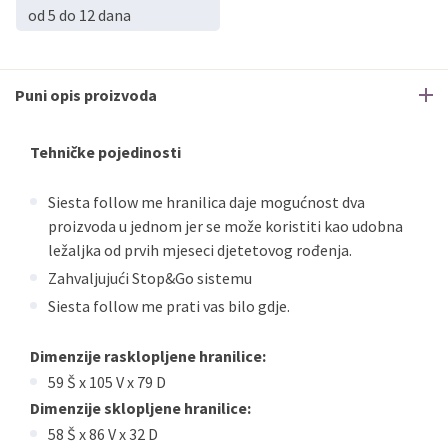
od 5 do 12 dana
Puni opis proizvoda
Tehničke pojedinosti
Siesta follow me hranilica daje mogućnost dva
proizvoda u jednom jer se može koristiti kao udobna
ležaljka od prvih mjeseci djetetovog rođenja.
Zahvaljujući Stop&Go sistemu
Siesta follow me prati vas bilo gdje.
Dimenzije rasklopljene hranilice:
59 Š x 105 V x 79 D
Dimenzije sklopljene hranilice:
58 Š x 86 V x 32 D