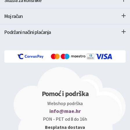
Služba za korisnike
Moj račun
Podržani načini plaćanja
Pomoć i podrška
Webshop podrška
info@mae.hr
PON - PET od 8 do 16h
Besplatna dostava