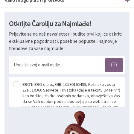
Otkrijte Čaroliju za Najmlađe!
Prijavite se na naš newsletter i budite prvi koji će otkriti
ekskluzivne pogodnosti, posebne popuste i najnovije
trendove za vaše najmlađe!
BRO'N BRO d.o.o., OIB: 10590165499, Kašinska cesta
27a , 10360 Sesvete, Hrvatska (dalje u tekstu „Mae.hr“)
kao Voditelj zbirke osobnih podataka, obavještava Vas
da se Vaši osobni podaci dostavljaju sa web stranice
www.mae.hr (dalje u tekstu „web stranice“) i da će biti
obrađeni. Prihvaćanjem ove Izjave smatra se da
slobodno i izričito dajete privolu za prikupljanje i daljnju
obradu Vaših osobnih podataka koje ustupate Mae.hr
putem ovih web stranica u svrhu odgovora i daljnje