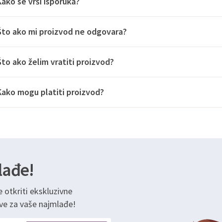
Kako se vrši isporuka?
Što ako mi proizvod ne odgovara?
Što ako želim vratiti proizvod?
Kako mogu platiti proizvod?
lađe!
e otkriti ekskluzivne
ve za vaše najmlađe!