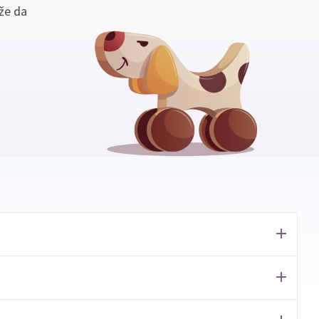
že da