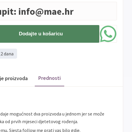
upit:
info@mae.hr
Dodajte u košaricu
12 dana
Prednosti
ije proizvoda
a daje mogućnost dva proizvoda u jednom jer se može
jka od prvih mjeseci djetetovog rođenja.
mu, Siesta follow me prati vas bilo gdje.