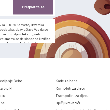
Pretplatite se
 27a , 10360 Sesvete, Hrvatska
h podataka, obavještava Vas da se
mae.hr (dalje u tekstu „web
ave smatra se da slobodno i izričito
 osobnih podataka koje ustupate
ljnje komunikacije na Vaš upit
m davanju podataka te ovu Izjavu
voje osobne podatke u jednu od
anicama. BRO'N BRO d.o.o. će s
edbi o zaštiti podataka koju
i kolačića koju možete pročitati
like Hrvatske, a uvijek uz
evijanje Bebe
Kade za bebe
a zaštite osobnih podataka od
 ili uništenja. Mae.hr štiti
a bicikl
Romobili za djecu
a, čuva povjerljivost Vaših osobnih
nih podataka samo onim svojim
jecu
Trampolini za djecu
jihovih poslovnih aktivnosti, a
ebe
Dječji krevetići
eni zakonima. Napominjemo da
z naknade i objašnjenja odustati od