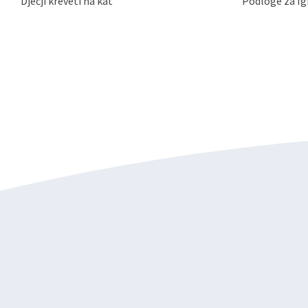
Dječji kreveti na kat
Podloge za Ig
dane privole i zatražiti prestanak aktivnosti obrade
privole možete podnijeti poštom na gore navedenu a