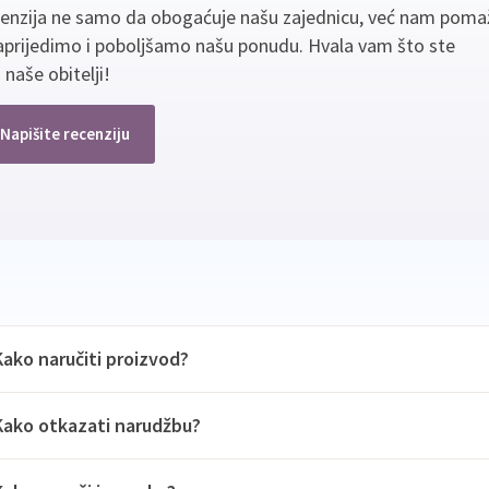
cenzija ne samo da obogaćuje našu zajednicu, već nam poma
aprijedimo i poboljšamo našu ponudu. Hvala vam što ste
 naše obitelji!
Napišite recenziju
Kako naručiti proizvod?
Kako otkazati narudžbu?