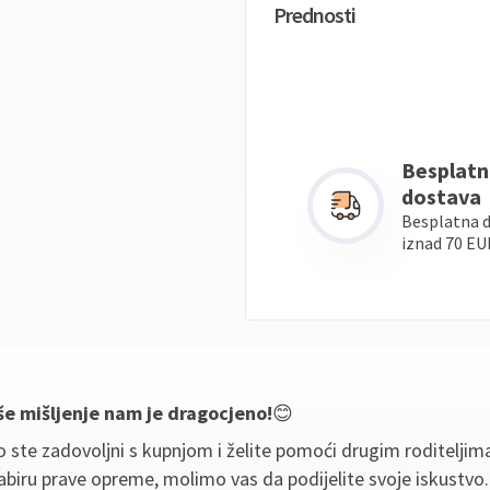
Prednosti
Besplatn
dostava
Besplatna 
iznad 70 EU
še mišljenje nam je dragocjeno!
😊
 ste zadovoljni s kupnjom i želite pomoći drugim roditeljim
biru prave opreme, molimo vas da podijelite svoje iskustvo