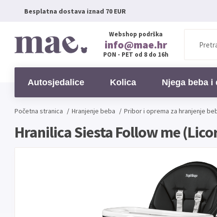
Besplatna dostava iznad 70 EUR
Webshop podrška
info@mae.hr
PON - PET od 8 do 16h
Autosjedalice
Kolica
Njega beba i 
Početna stranica
/
Hranjenje beba
/
Pribor i oprema za hranjenje be
Hranilica Siesta Follow me (Licor