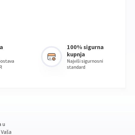
a
100% sigurna
kupnja
dostava
Najviši sigurnosni
R
standard
a u
. Vaša