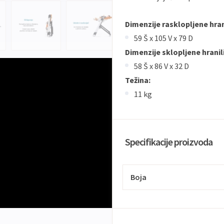
Dimenzije rasklopljene hran
59 Š x 105 V x 79 D
Dimenzije sklopljene hranil
58 Š x 86 V x 32 D
Težina:
11 kg
Specifikacije proizvoda
Boja