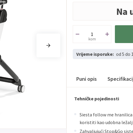
Na 
kom
Vrijeme isporuke:
od 5 do 
Puni opis
Specifikac
Tehničke pojedinosti
Siesta follow me hranilic
koristiti kao udobna ležal
Zahvaljujući Stop&Go siste