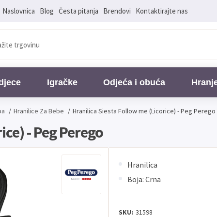
Naslovnica
Blog
Česta pitanja
Brendovi
Kontaktirajte nas
djece
Igračke
Odjeća i obuća
Hranj
ba
/
Hranilice Za Bebe
/
Hranilica Siesta Follow me (Licorice) - Peg Perego
ice) - Peg Perego
Hranilica
Boja: Crna
SKU:
31598