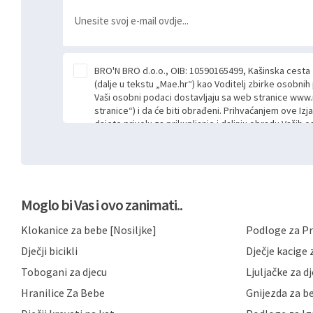
BRO'N BRO d.o.o., OIB: 10590165499, Kašinska cesta
(dalje u tekstu „Mae.hr“) kao Voditelj zbirke osobni
Vaši osobni podaci dostavljaju sa web stranice www.
stranice“) i da će biti obrađeni. Prihvaćanjem ove Izj
dajete privolu za prikupljanje i daljnju obradu Vaših
Mae.hr putem ovih web stranica u svrhu odgovora i da
poslan kroz kontakt obrazac. Radi se o dobrovoljno
niste dužni prihvatiti odnosno niste dužni unositi s
prijavnih formi/obrazaca dostupnih na ovim web str
Vašim osobnim podacima postupati sukladno Općoj ur
Moglo bi Vas i ovo zanimati..
možete pročitati ovdje, sukladno Politici privatnosti 
ovdje i sukladno drugim primjenjivim propisima Repub
Klokanice za bebe [Nosiljke]
Podloge za Pr
primjenu odgovarajućih tehničkih i sigurnosnih mjer
neovlaštenog pristupa, zlouporabe, otkrivanja, gubitka
Dječji bicikli
Dječje kacige z
privatnost svojih korisnika i posjetitelja web stranic
podataka te omogućava pristup i priopćavanje osob
Tobogani za djecu
Ljuljačke za d
zaposlenicima kojima su isti potrebni radi provedbe n
Hranilice Za Bebe
Gnijezda za b
trećim osobama samo u slučajevima koji su dozvolj
možete u svako doba, u potpunosti ili djelomice, be