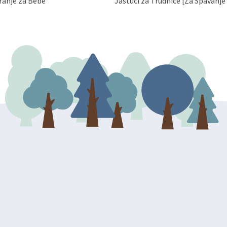
ranje za Bebe
Jastuci za Trudnice [Za Spavanje 
 Vaših osobnih podataka. Opoziv
dresu ili e-mailom na adresu: