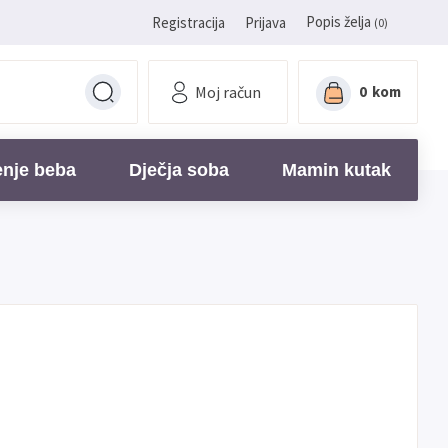
Popis želja
Registracija
Prijava
(0)
Moj račun
0
kom
enje beba
Dječja soba
Mamin kutak