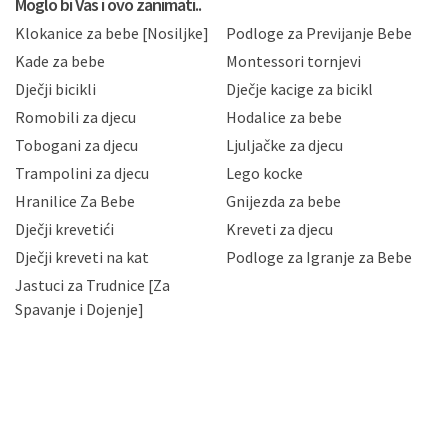
Moglo bi Vas i ovo zanimati..
sukladno drugim primjenjivim propisima Republike
Klokanice za bebe [Nosiljke]
Podloge za Previjanje Bebe
Hrvatske, a uvijek uz primjenu odgovarajućih tehničkih i
sigurnosnih mjera zaštite osobnih podataka od
Kade za bebe
Montessori tornjevi
neovlaštenog pristupa, zlouporabe, otkrivanja,
Dječji bicikli
Dječje kacige za bicikl
gubitka ili uništenja. Mae.hr štiti privatnost svojih
korisnika i posjetitelja web stranica, čuva povjerljivost
Romobili za djecu
Hodalice za bebe
Vaših osobnih podataka te omogućava pristup i
Tobogani za djecu
Ljuljačke za djecu
priopćavanje osobnih podataka samo onim svojim
zaposlenicima kojima su isti potrebni radi provedbe
Trampolini za djecu
Lego kocke
njihovih poslovnih aktivnosti, a trećim osobama samo u
Hranilice Za Bebe
Gnijezda za bebe
slučajevima koji su dozvoljeni zakonima. Napominjemo
da možete u svako doba, u potpunosti ili djelomice,
Dječji krevetići
Kreveti za djecu
bez naknade i objašnjenja odustati od dane privole i
Dječji kreveti na kat
Podloge za Igranje za Bebe
zatražiti prestanak aktivnosti obrade Vaših osobnih
Jastuci za Trudnice [Za
podataka. Opoziv privole možete podnijeti poštom na
gore navedenu adresu ili e-mailom na adresu:
Spavanje i Dojenje]