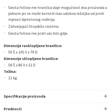
Siesta follow me hranilica daje mogućnost dva proizvoda u
jednom jer se može koristiti kao udobna ležaljka od prvih
mjeseci djetetovog rođenja.
Zahvaljujući Stop&Go sistemu
Siesta follow me prati vas bilo gdje.
Dimenzije rasklopljene hranilice:
59 Š x 105 V x 79 D
Dimenzije sklopljene hranilice:
58 Š x 86 V x 32 D
Težina:
11 kg
Specifikacije proizvoda
Prednosti