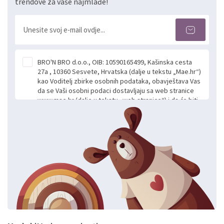
trendove za vaše najmlađe!
BRO'N BRO d.o.o., OIB: 10590165499, Kašinska cesta
27a , 10360 Sesvete, Hrvatska (dalje u tekstu „Mae.hr“)
kao Voditelj zbirke osobnih podataka, obavještava Vas
da se Vaši osobni podaci dostavljaju sa web stranice
www.mae.hr (dalje u tekstu „web stranice“) i da će biti
obrađeni. Prihvaćanjem ove Izjave smatra se da
slobodno i izričito dajete privolu za prikupljanje i daljnju
obradu Vaših osobnih podataka koje ustupate Mae.hr
putem ovih web stranica u svrhu odgovora i daljnje
komunikacije na Vaš upit poslan kroz kontakt obrazac.
Radi se o dobrovoljnom davanju podataka te ovu
Izjavu niste dužni prihvatiti odnosno niste dužni unositi
svoje osobne podatke u jednu od prijavnih
formi/obrazaca dostupnih na ovim web stranicama.
BRO'N BRO d.o.o. će s Vašim osobnim podacima
postupati sukladno Općoj uredbi o zaštiti podataka
koju možete pročitati ovdje, sukladno Politici
privatnosti i kolačića koju možete pročitati ovdje i