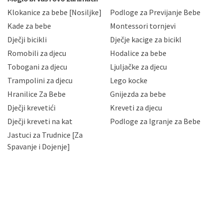
sukladno drugim primjenjivim propisima Republike
Klokanice za bebe [Nosiljke]
Podloge za Previjanje Bebe
Hrvatske, a uvijek uz primjenu odgovarajućih tehničkih i
sigurnosnih mjera zaštite osobnih podataka od
Kade za bebe
Montessori tornjevi
neovlaštenog pristupa, zlouporabe, otkrivanja,
Dječji bicikli
Dječje kacige za bicikl
gubitka ili uništenja. Mae.hr štiti privatnost svojih
korisnika i posjetitelja web stranica, čuva povjerljivost
Romobili za djecu
Hodalice za bebe
Vaših osobnih podataka te omogućava pristup i
Tobogani za djecu
Ljuljačke za djecu
priopćavanje osobnih podataka samo onim svojim
zaposlenicima kojima su isti potrebni radi provedbe
Trampolini za djecu
Lego kocke
njihovih poslovnih aktivnosti, a trećim osobama samo u
Hranilice Za Bebe
Gnijezda za bebe
slučajevima koji su dozvoljeni zakonima. Napominjemo
da možete u svako doba, u potpunosti ili djelomice,
Dječji krevetići
Kreveti za djecu
bez naknade i objašnjenja odustati od dane privole i
Dječji kreveti na kat
Podloge za Igranje za Bebe
zatražiti prestanak aktivnosti obrade Vaših osobnih
Jastuci za Trudnice [Za
podataka. Opoziv privole možete podnijeti poštom na
gore navedenu adresu ili e-mailom na adresu:
Spavanje i Dojenje]