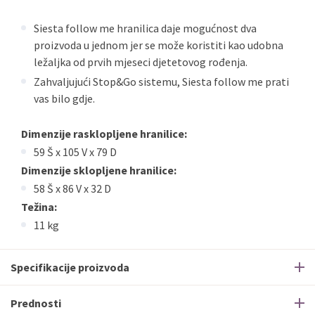
Siesta follow me hranilica daje mogućnost dva
proizvoda u jednom jer se može koristiti kao udobna
ležaljka od prvih mjeseci djetetovog rođenja.
Zahvaljujući Stop&Go sistemu, Siesta follow me prati
vas bilo gdje.
Dimenzije rasklopljene hranilice:
59 Š x 105 V x 79 D
Dimenzije sklopljene hranilice:
58 Š x 86 V x 32 D
Težina:
11 kg
Specifikacije proizvoda
Prednosti