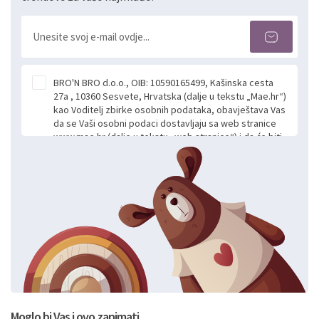
BRO'N BRO d.o.o., OIB: 10590165499, Kašinska cesta
27a , 10360 Sesvete, Hrvatska (dalje u tekstu „Mae.hr“)
kao Voditelj zbirke osobnih podataka, obavještava Vas
da se Vaši osobni podaci dostavljaju sa web stranice
www.mae.hr (dalje u tekstu „web stranice“) i da će biti
obrađeni. Prihvaćanjem ove Izjave smatra se da
slobodno i izričito dajete privolu za prikupljanje i daljnju
obradu Vaših osobnih podataka koje ustupate Mae.hr
putem ovih web stranica u svrhu odgovora i daljnje
komunikacije na Vaš upit poslan kroz kontakt obrazac.
Radi se o dobrovoljnom davanju podataka te ovu
Izjavu niste dužni prihvatiti odnosno niste dužni unositi
svoje osobne podatke u jednu od prijavnih
formi/obrazaca dostupnih na ovim web stranicama.
BRO'N BRO d.o.o. će s Vašim osobnim podacima
postupati sukladno Općoj uredbi o zaštiti podataka
koju možete pročitati ovdje, sukladno Politici
privatnosti i kolačića koju možete pročitati ovdje i
Moglo bi Vas i ovo zanimati..