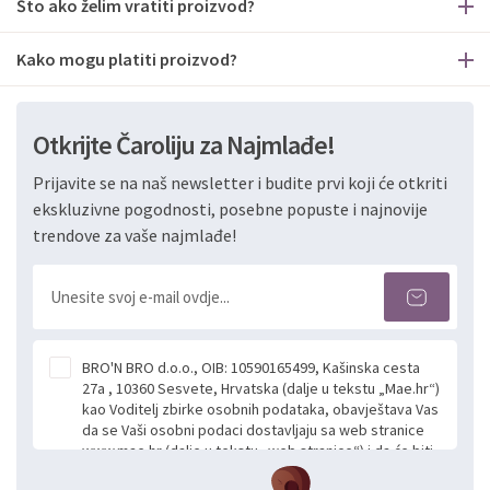
Što ako želim vratiti proizvod?
Kako mogu platiti proizvod?
Otkrijte Čaroliju za Najmlađe!
Prijavite se na naš newsletter i budite prvi koji će otkriti
ekskluzivne pogodnosti, posebne popuste i najnovije
trendove za vaše najmlađe!
BRO'N BRO d.o.o., OIB: 10590165499, Kašinska cesta
27a , 10360 Sesvete, Hrvatska (dalje u tekstu „Mae.hr“)
kao Voditelj zbirke osobnih podataka, obavještava Vas
da se Vaši osobni podaci dostavljaju sa web stranice
www.mae.hr (dalje u tekstu „web stranice“) i da će biti
obrađeni. Prihvaćanjem ove Izjave smatra se da