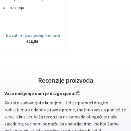
roza boja
Na zalihi - posljednji komadi
€18,59
Recenzije proizvoda
Vaše mišljenje nam je dragocjeno!
😊
Ako ste zadovoljni s kupnjom i želite pomoći drugim
roditeljima u odabiru prave opreme, molimo vas da podijelite
svoje iskustvo. Vaša recenzija ne samo da obogaćuje našu
zajednicu, već nam pomaže da unaprijedimo i poboljšamo
našu ponudu. Hvala vam što ste dio naše obitelji!