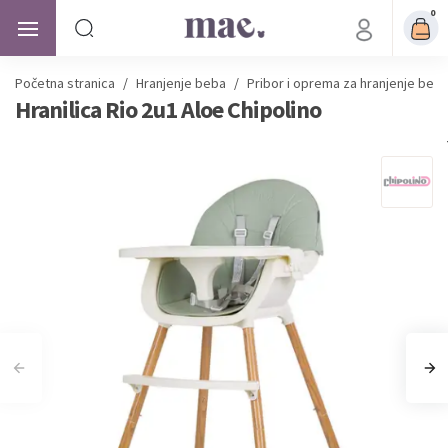
0
Početna stranica
/
Hranjenje beba
/
Pribor i oprema za hranjenje beb
Hranilica Rio 2u1 Aloe Chipolino