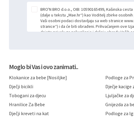
BRO'N BRO d.o.o., OIB: 10590165499, Kašinska cesta
(dalje u tekstu „Mae.hr“) kao Voditelj zbirke osobni
Vaši osobni podaci dostavljaju sa web stranice www.
stranice“) i da će biti obrađeni. Prihvaćanjem ove Izj
dajete privolu za prikupljanje i daljnju obradu Vaših
Mae.hr putem ovih web stranica u svrhu odgovora i da
poslan kroz kontakt obrazac. Radi se o dobrovoljno
niste dužni prihvatiti odnosno niste dužni unositi s
prijavnih formi/obrazaca dostupnih na ovim web str
Vašim osobnim podacima postupati sukladno Općoj ur
Moglo bi Vas i ovo zanimati..
možete pročitati ovdje, sukladno Politici privatnosti 
ovdje i sukladno drugim primjenjivim propisima Repub
Klokanice za bebe [Nosiljke]
Podloge za Pr
primjenu odgovarajućih tehničkih i sigurnosnih mjer
neovlaštenog pristupa, zlouporabe, otkrivanja, gubitka
Dječji bicikli
Dječje kacige z
privatnost svojih korisnika i posjetitelja web stranic
podataka te omogućava pristup i priopćavanje osob
Tobogani za djecu
Ljuljačke za d
zaposlenicima kojima su isti potrebni radi provedbe n
Hranilice Za Bebe
Gnijezda za b
trećim osobama samo u slučajevima koji su dozvolj
možete u svako doba, u potpunosti ili djelomice, be
Dječji kreveti na kat
Podloge za Ig
dane privole i zatražiti prestanak aktivnosti obrade
privole možete podnijeti poštom na gore navedenu a