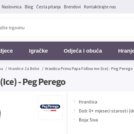
Naslovnica
Blog
Česta pitanja
Brendovi
Kontaktirajte nas
djece
Igračke
Odjeća i obuća
Hranj
ba
/
Hranilice Za Bebe
/
Hranilica Prima Papa Follow me (Ice) - Peg Perego
Ice) - Peg Perego
Hranilica
Dob: 0+ mjeseci starosti (d
Boja: Siva