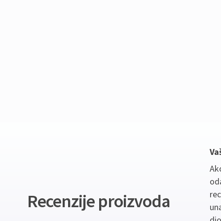
Va
Ako
oda
re
Recenzije proizvoda
un
dio