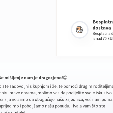
Besplatn
dostava
Besplatna 
iznad 70 EU
še mišljenje nam je dragocjeno!
😊
 ste zadovoljni s kupnjom i želite pomoći drugim roditeljim
biru prave opreme, molimo vas da podijelite svoje iskustvo
cenzija ne samo da obogaćuje našu zajednicu, već nam poma
aprijedimo i poboljšamo našu ponudu. Hvala vam što ste
 naše obitelji!