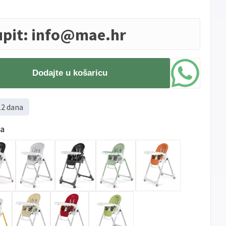
upit:
info@mae.hr
Dodajte u košaricu
12 dana
ma