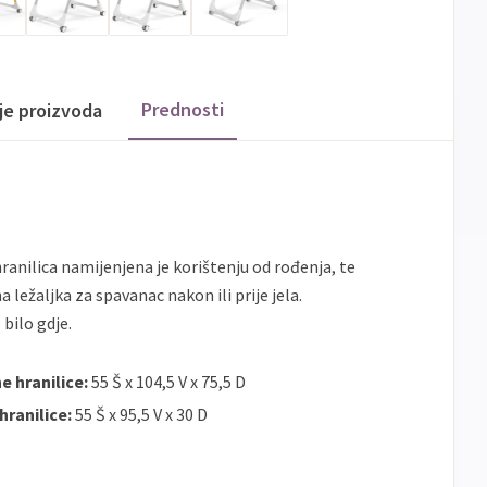
Prednosti
ije proizvoda
anilica namijenjena je korištenju od rođenja, te
ležaljka za spavanac nakon ili prije jela.
 bilo gdje.
e hranilice:
55 Š x 104,5 V x 75,5 D
hranilice:
55 Š x 95,5 V x 30 D