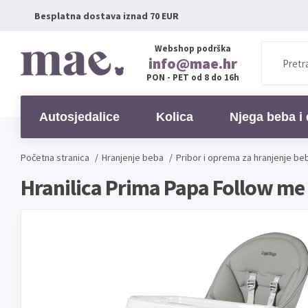
Besplatna dostava iznad 70 EUR
Webshop podrška
info@mae.hr
PON - PET od 8 do 16h
Autosjedalice
Kolica
Njega beba i 
Početna stranica
/
Hranjenje beba
/
Pribor i oprema za hranjenje be
Hranilica Prima Papa Follow me (