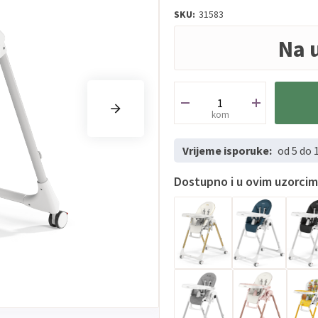
SKU:
31583
Na 
kom
Vrijeme isporuke:
od 5 do 
Dostupno i u ovim uzorci