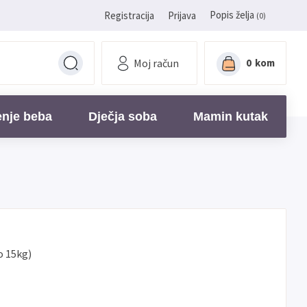
Popis želja
Registracija
Prijava
(0)
Moj račun
0
kom
enje beba
Dječja soba
Mamin kutak
o 15kg)