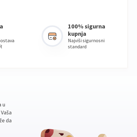
a
100% sigurna
kupnja
dostava
Najviši sigurnosni
R
standard
a u
. Vaša
že da