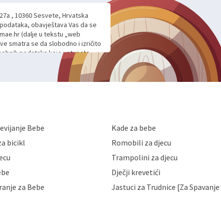
 27a , 10360 Sesvete, Hrvatska
h podataka, obavještava Vas da se
mae.hr (dalje u tekstu „web
ave smatra se da slobodno i izričito
 osobnih podataka koje ustupate
ljnje komunikacije na Vaš upit
m davanju podataka te ovu Izjavu
voje osobne podatke u jednu od
anicama. BRO'N BRO d.o.o. će s
edbi o zaštiti podataka koju
i kolačića koju možete pročitati
like Hrvatske, a uvijek uz
evijanje Bebe
Kade za bebe
a zaštite osobnih podataka od
 ili uništenja. Mae.hr štiti
a bicikl
Romobili za djecu
a, čuva povjerljivost Vaših osobnih
nih podataka samo onim svojim
jecu
Trampolini za djecu
jihovih poslovnih aktivnosti, a
ebe
Dječji krevetići
eni zakonima. Napominjemo da
z naknade i objašnjenja odustati od
ranje za Bebe
Jastuci za Trudnice [Za Spavanje 
 Vaših osobnih podataka. Opoziv
dresu ili e-mailom na adresu: