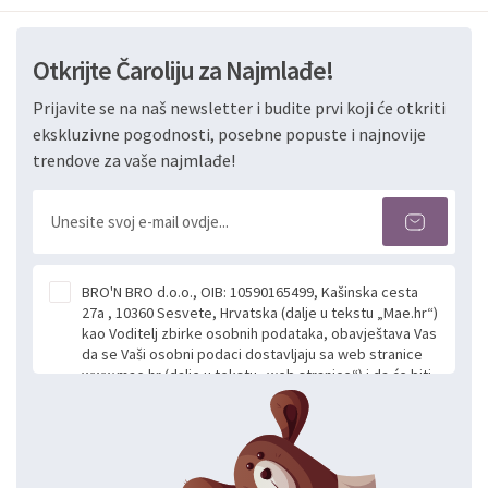
Otkrijte Čaroliju za Najmlađe!
Prijavite se na naš newsletter i budite prvi koji će otkriti
ekskluzivne pogodnosti, posebne popuste i najnovije
trendove za vaše najmlađe!
BRO'N BRO d.o.o., OIB: 10590165499, Kašinska cesta
27a , 10360 Sesvete, Hrvatska (dalje u tekstu „Mae.hr“)
kao Voditelj zbirke osobnih podataka, obavještava Vas
da se Vaši osobni podaci dostavljaju sa web stranice
www.mae.hr (dalje u tekstu „web stranice“) i da će biti
obrađeni. Prihvaćanjem ove Izjave smatra se da
slobodno i izričito dajete privolu za prikupljanje i daljnju
obradu Vaših osobnih podataka koje ustupate Mae.hr
putem ovih web stranica u svrhu odgovora i daljnje
komunikacije na Vaš upit poslan kroz kontakt obrazac.