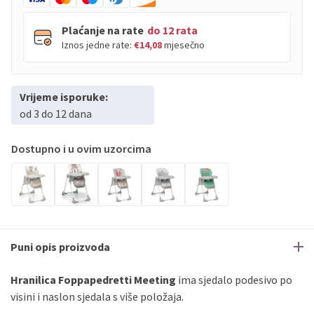
Plaćanje na rate
do 12 rata
Iznos jedne rate:
€14,08
mjesečno
Vrijeme isporuke:
PBZ
Visa
do
12
rata
od 3 do 12 dana
PBZ
Visa Premium
do
12
rata
Erste
Diners
do
12
rata
Dostupno i u ovim uzorcima
Erste
Maestro
do
12
rata
Erste
Master
do
12
rata
Erste
Visa
do
12
rata
Sve banke
Visa
Jednokratno
Puni opis proizvoda
Sve banke
Master
Jednokratno
Sve banke
Maestro
Jednokratno
Hranilica
Foppapedretti
Meeting
ima sjedalo podesivo po
visini i naslon sjedala s više položaja.
ECC
Discover
Jednokratno