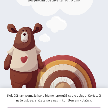
Besplatna dostava iznad 70 EUR
Kolačići nam pomažu kako bismo isporučili svoje usluge. Koristeći
naše usluge, slažete se s našim korištenjem kolačića.
Autorska prava; 2026 mae.hr. Sva prava pridržana.