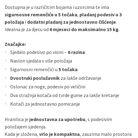
Dostupna je u različitim bojama i uzorcima te ima
sigurnosne remenčiće u 5 točaka
,
pladanj podesiv u 3
položaja
i
dodatni pladanj za jednostavno čišćenje
.
Idealna je za djecu od
6 mjeseci do maksimalno 15 kg
.
Značajke:
Sjedalo podesivo po visini –
6 razina
Naslon sjedala s više položaja
Sigurnosni remenčići u
5 točaka
Dvostruki poslužavnik
za lakše održavanje
Oslonac za noge, podesiv po veličini
Dva stražnja kotača od tvrde gume za lakše kretanje
Kotači za jednostavno pomicanje
Hranilica je
jednostavna za upotrebu
, s podesivim
položajem sjedenja.
Kada je složena,
vrlo je kompaktna
, zauzima malo prostora