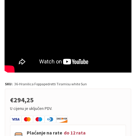
SKU:
36-Hranilica Foppapedretti Tiramisu white Sun
€294,25
U cijenu je uključen PDV.
Plaćanje na rate
do 12 rata