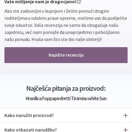
Vaše mišljenje nam je dragocjeno!
😊
Ako ste zadovoljni s kupnjom i želite pomoći drugim
roditeljima u odabiru prave opreme, molimo vas da podijelite
svoje iskustvo. Vaša recenzija ne samo da obogaćuje našu
zajednicu, već nam pomaže da unaprijedimo i poboljšamo
našu ponudu. Hvala vam što ste dio naše obitelji!
Napišite recenziju
Najčešća pitanja za proizvod:
Hranilica Foppapedretti Tiramisu white Sun
Kako naručiti proizvod?
Kako otkazati narudžbu?