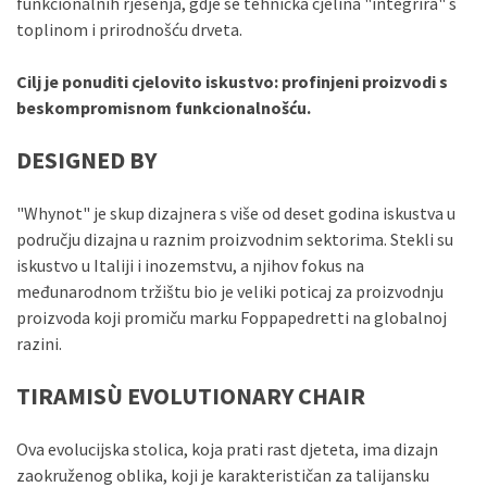
funkcionalnih rješenja, gdje se tehnička cjelina "integrira" s
toplinom i prirodnošću drveta.
Cilj je ponuditi cjelovito iskustvo: profinjeni proizvodi s
beskompromisnom funkcionalnošću.
DESIGNED BY
"Whynot" je skup dizajnera s više od deset godina iskustva u
području dizajna u raznim proizvodnim sektorima. Stekli su
iskustvo u Italiji i inozemstvu, a njihov fokus na
međunarodnom tržištu bio je veliki poticaj za proizvodnju
proizvoda koji promiču marku Foppapedretti na globalnoj
razini.
TIRAMISÙ EVOLUTIONARY CHAIR
Ova evolucijska stolica, koja prati rast djeteta, ima dizajn
zaokruženog oblika, koji je karakterističan za talijansku