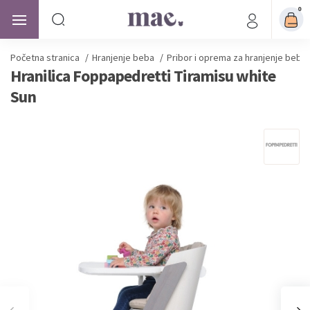
0
Početna stranica
/
Hranjenje beba
/
Pribor i oprema za hranjenje beba
Hranilica Foppapedretti Tiramisu white
Sun