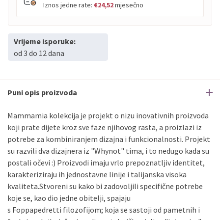
Iznos jedne rate:
€24,52
mjesečno
Vrijeme isporuke:
PBZ
Visa
do
12
rata
od 3 do 12 dana
PBZ
Visa Premium
do
12
rata
Erste
Diners
do
12
rata
Erste
Maestro
do
12
rata
Puni opis proizvoda
Erste
Master
do
12
rata
Erste
Visa
do
12
rata
Mammamia kolekcija je projekt o nizu inovativnih proizvoda
koji prate dijete kroz sve faze njihovog rasta, a proizlazi iz
potrebe za kombiniranjem dizajna i funkcionalnosti. Projekt
Sve banke
Visa
Jednokratno
su razvili dva dizajnera iz "Whynot" tima, i to nedugo kada su
Sve banke
Master
Jednokratno
postali očevi :) Proizvodi imaju vrlo prepoznatljiv identitet,
Sve banke
Maestro
Jednokratno
karakteriziraju ih jednostavne linije i talijanska visoka
ECC
Discover
Jednokratno
kvaliteta.Stvoreni su kako bi zadovoljili specifične potrebe
koje se, kao dio jedne obitelji, spajaju
s Foppapedretti filozofijom; koja se sastoji od pametnih i