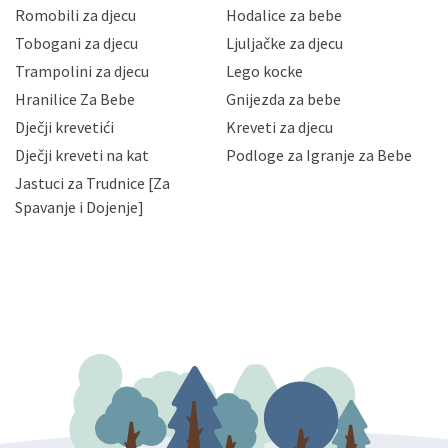
korisnika i posjetitelja web stranica, čuva povjerljivost
Romobili za djecu
Hodalice za bebe
Vaših osobnih podataka te omogućava pristup i
Tobogani za djecu
Ljuljačke za djecu
priopćavanje osobnih podataka samo onim svojim
zaposlenicima kojima su isti potrebni radi provedbe
Trampolini za djecu
Lego kocke
njihovih poslovnih aktivnosti, a trećim osobama samo u
Hranilice Za Bebe
Gnijezda za bebe
slučajevima koji su dozvoljeni zakonima. Napominjemo
da možete u svako doba, u potpunosti ili djelomice,
Dječji krevetići
Kreveti za djecu
bez naknade i objašnjenja odustati od dane privole i
Dječji kreveti na kat
Podloge za Igranje za Bebe
zatražiti prestanak aktivnosti obrade Vaših osobnih
Jastuci za Trudnice [Za
podataka. Opoziv privole možete podnijeti poštom na
gore navedenu adresu ili e-mailom na adresu:
Spavanje i Dojenje]