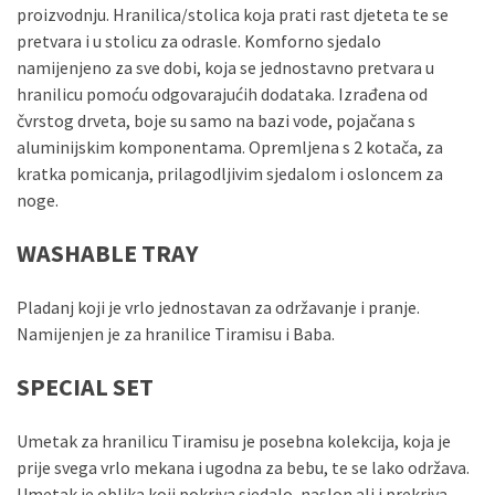
proizvodnju. Hranilica/stolica koja prati rast djeteta te se
pretvara i u stolicu za odrasle. Komforno sjedalo
namijenjeno za sve dobi, koja se jednostavno pretvara u
hranilicu pomoću odgovarajućih dodataka. Izrađena od
čvrstog drveta, boje su samo na bazi vode, pojačana s
aluminijskim komponentama. Opremljena s 2 kotača, za
kratka pomicanja, prilagodljivim sjedalom i osloncem za
noge.
WASHABLE TRAY
Pladanj koji je vrlo jednostavan za održavanje i pranje.
Namijenjen je za hranilice Tiramisu i Baba.
SPECIAL SET
Umetak za hranilicu Tiramisu je posebna kolekcija, koja je
prije svega vrlo mekana i ugodna za bebu, te se lako održava.
Umetak je oblika koji pokriva sjedalo, naslon ali i prekriva