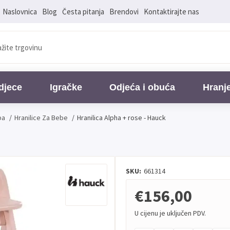
Naslovnica
Blog
Česta pitanja
Brendovi
Kontaktirajte nas
djece
Igračke
Odjeća i obuća
Hranj
ba
/
Hranilice Za Bebe
/
Hranilica Alpha + rose - Hauck
SKU:
661314
€156,00
U cijenu je uključen PDV.