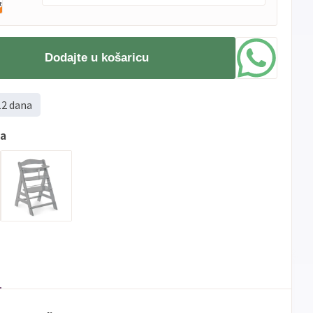
PBZ
Visa
do
12
rata
Dodajte u košaricu
Visa
PBZ
do
12
rata
Premium
Erste
Diners
do
12
rata
12 dana
Erste
Maestro
do
12
rata
Erste
Master
do
12
rata
ma
Erste
Visa
do
12
rata
Sve
Visa
Jednokratno
banke
Sve
Master
Jednokratno
banke
Sve
Maestro
Jednokratno
banke
ECC
Discover
Jednokratno