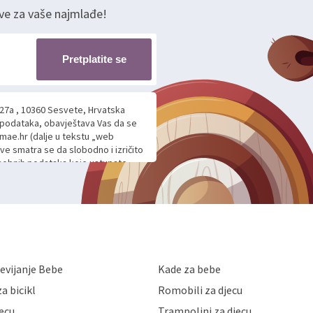
ve za vaše najmlađe!
Pretplatite se
 27a , 10360 Sesvete, Hrvatska
h podataka, obavještava Vas da se
mae.hr (dalje u tekstu „web
ave smatra se da slobodno i izričito
 osobnih podataka koje ustupate
ljnje komunikacije na Vaš upit
m davanju podataka te ovu Izjavu
voje osobne podatke u jednu od
anicama. BRO'N BRO d.o.o. će s
edbi o zaštiti podataka koju
i kolačića koju možete pročitati
like Hrvatske, a uvijek uz
evijanje Bebe
Kade za bebe
a zaštite osobnih podataka od
 ili uništenja. Mae.hr štiti
a bicikl
Romobili za djecu
a, čuva povjerljivost Vaših osobnih
nih podataka samo onim svojim
jecu
Trampolini za djecu