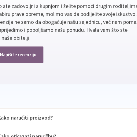
 ste zadovoljni s kupnjom i želite pomoći drugim roditeljim
biru prave opreme, molimo vas da podijelite svoje iskustvo
cenzija ne samo da obogaćuje našu zajednicu, već nam poma
aprijedimo i poboljšamo našu ponudu. Hvala vam što ste
 naše obitelji!
Napišite recenziju
Kako naručiti proizvod?
Kako otkazati narudžbu?