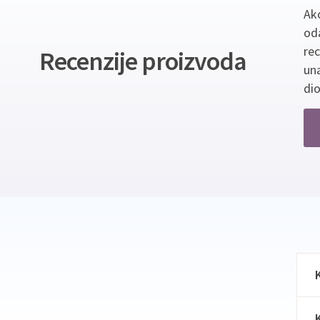
Ako
oda
re
Recenzije proizvoda
un
dio