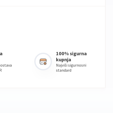
a
100% sigurna
kupnja
dostava
Najviši sigurnosni
R
standard