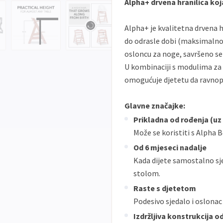
Alpha+ drvena hranilica koj
Alpha+ je kvalitetna drvena h
do odrasle dobi (maksimalno
osloncu za noge, savršeno se 
U kombinaciji s modulima za 
omogućuje djetetu da ravnop
Glavne značajke:
Prikladna od rođenja (u
Može se koristiti s Alpha
Od 6 mjeseci nadalje
Kada dijete samostalno sj
stolom.
Raste s djetetom
Podesivo sjedalo i oslona
Izdržljiva konstrukcija 