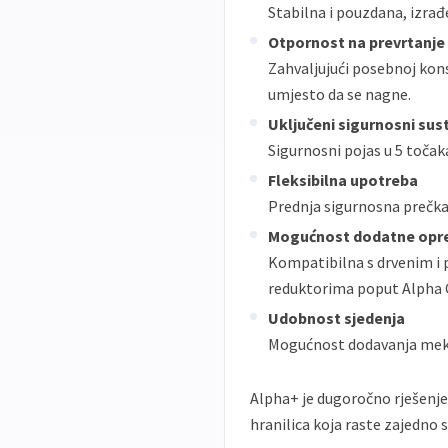
Stabilna i pouzdana, izra
Otpornost na prevrtanje
Zahvaljujući posebnoj kons
umjesto da se nagne.
Uključeni sigurnosni sus
Sigurnosni pojas u 5 točak
Fleksibilna upotreba
Prednja sigurnosna prečka 
Mogućnost dodatne op
Kompatibilna s drvenim i p
reduktorima poput Alpha 
Udobnost sjedenja
Mogućnost dodavanja mekan
Alpha+ je dugoročno rješenje z
hranilica koja raste zajedno 