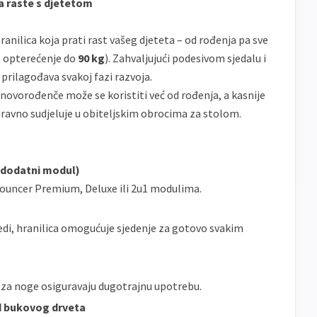
a raste s djetetom
ranilica koja prati rast vašeg djeteta – od rođenja pa sve
 opterećenje do
90 kg
). Zahvaljujući podesivom sjedalu i
prilagođava svakoj fazi razvoja.
novorođenče može se koristiti već od rođenja, a kasnije
ravno sudjeluje u obiteljskim obrocima za stolom.
z dodatni modul)
 Bouncer Premium, Deluxe ili 2u1 modulima.
edi, hranilica omogućuje sjedenje za gotovo svakim
c za noge osiguravaju dugotrajnu upotrebu.
od bukovog drveta