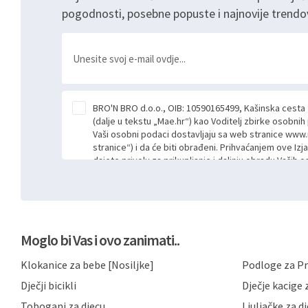
pogodnosti, posebne popuste i najnovije trendo
BRO'N BRO d.o.o., OIB: 10590165499, Kašinska cesta
(dalje u tekstu „Mae.hr“) kao Voditelj zbirke osobni
Vaši osobni podaci dostavljaju sa web stranice www.
stranice“) i da će biti obrađeni. Prihvaćanjem ove Izj
dajete privolu za prikupljanje i daljnju obradu Vaših
Mae.hr putem ovih web stranica u svrhu odgovora i da
poslan kroz kontakt obrazac. Radi se o dobrovoljno
niste dužni prihvatiti odnosno niste dužni unositi s
prijavnih formi/obrazaca dostupnih na ovim web str
Vašim osobnim podacima postupati sukladno Općoj ur
Moglo bi Vas i ovo zanimati..
možete pročitati ovdje, sukladno Politici privatnosti 
ovdje i sukladno drugim primjenjivim propisima Repub
Klokanice za bebe [Nosiljke]
Podloge za Pr
primjenu odgovarajućih tehničkih i sigurnosnih mjer
neovlaštenog pristupa, zlouporabe, otkrivanja, gubitka
Dječji bicikli
Dječje kacige z
privatnost svojih korisnika i posjetitelja web stranic
podataka te omogućava pristup i priopćavanje osob
Tobogani za djecu
Ljuljačke za d