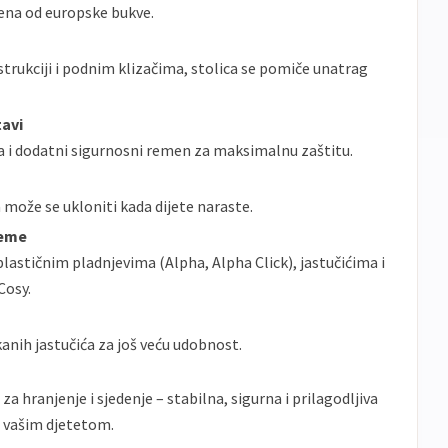
đena od europske bukve.
trukciji i podnim klizačima, stolica se pomiče unatrag
tavi
a i dodatni sigurnosni remen za maksimalnu zaštitu.
može se ukloniti kada dijete naraste.
reme
lastičnim pladnjevima (Alpha, Alpha Click), jastučićima i
Cosy.
ih jastučića za još veću udobnost.
a hranjenje i sjedenje – stabilna, sigurna i prilagodljiva
s vašim djetetom.