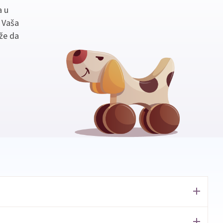
a u
. Vaša
že da