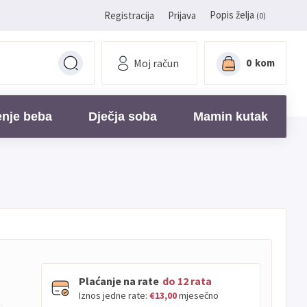
Popis želja
Registracija
Prijava
(0)
Moj račun
0
kom
enje beba
Dječja soba
Mamin kutak
Plaćanje na rate
do 12 rata
Iznos jedne rate:
€13,00
mjesečno