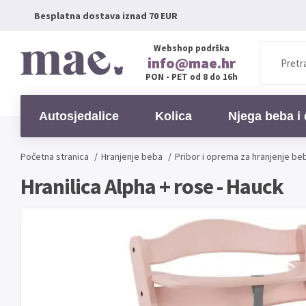
Besplatna dostava iznad 70 EUR
Webshop podrška
info@mae.hr
PON - PET od 8 do 16h
Autosjedalice
Kolica
Njega beba i 
Početna stranica
/
Hranjenje beba
/
Pribor i oprema za hranjenje be
Hranilica Alpha + rose - Hauck