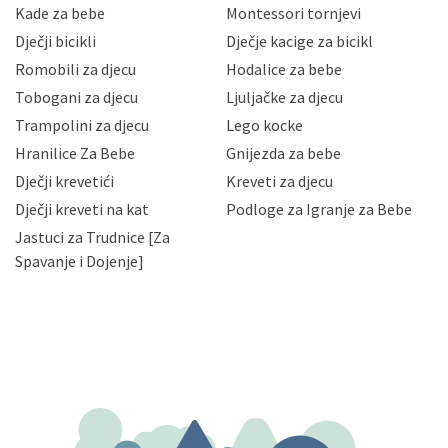
sigurnosnih mjera zaštite osobnih podataka od
Kade za bebe
Montessori tornjevi
neovlaštenog pristupa, zlouporabe, otkrivanja,
Dječji bicikli
Dječje kacige za bicikl
gubitka ili uništenja. Mae.hr štiti privatnost svojih
korisnika i posjetitelja web stranica, čuva povjerljivost
Romobili za djecu
Hodalice za bebe
Vaših osobnih podataka te omogućava pristup i
Tobogani za djecu
Ljuljačke za djecu
priopćavanje osobnih podataka samo onim svojim
zaposlenicima kojima su isti potrebni radi provedbe
Trampolini za djecu
Lego kocke
njihovih poslovnih aktivnosti, a trećim osobama samo u
Hranilice Za Bebe
Gnijezda za bebe
slučajevima koji su dozvoljeni zakonima. Napominjemo
da možete u svako doba, u potpunosti ili djelomice,
Dječji krevetići
Kreveti za djecu
bez naknade i objašnjenja odustati od dane privole i
Dječji kreveti na kat
Podloge za Igranje za Bebe
zatražiti prestanak aktivnosti obrade Vaših osobnih
Jastuci za Trudnice [Za
podataka. Opoziv privole možete podnijeti poštom na
gore navedenu adresu ili e-mailom na adresu:
Spavanje i Dojenje]