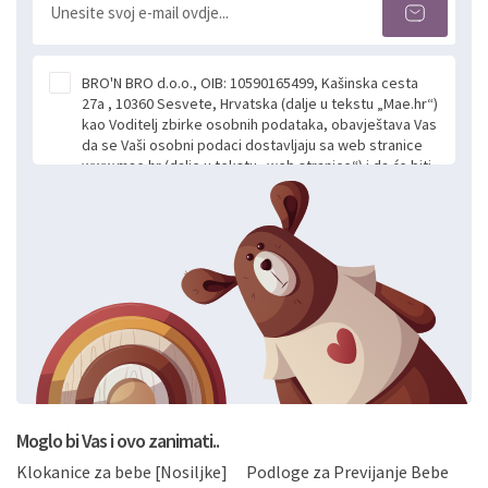
BRO'N BRO d.o.o., OIB: 10590165499, Kašinska cesta
27a , 10360 Sesvete, Hrvatska (dalje u tekstu „Mae.hr“)
kao Voditelj zbirke osobnih podataka, obavještava Vas
da se Vaši osobni podaci dostavljaju sa web stranice
www.mae.hr (dalje u tekstu „web stranice“) i da će biti
obrađeni. Prihvaćanjem ove Izjave smatra se da
slobodno i izričito dajete privolu za prikupljanje i daljnju
obradu Vaših osobnih podataka koje ustupate Mae.hr
putem ovih web stranica u svrhu odgovora i daljnje
komunikacije na Vaš upit poslan kroz kontakt obrazac.
Radi se o dobrovoljnom davanju podataka te ovu
Izjavu niste dužni prihvatiti odnosno niste dužni unositi
svoje osobne podatke u jednu od prijavnih
formi/obrazaca dostupnih na ovim web stranicama.
BRO'N BRO d.o.o. će s Vašim osobnim podacima
postupati sukladno Općoj uredbi o zaštiti podataka
koju možete pročitati ovdje, sukladno Politici
privatnosti i kolačića koju možete pročitati ovdje i
Moglo bi Vas i ovo zanimati..
sukladno drugim primjenjivim propisima Republike
Klokanice za bebe [Nosiljke]
Podloge za Previjanje Bebe
Hrvatske, a uvijek uz primjenu odgovarajućih tehničkih i