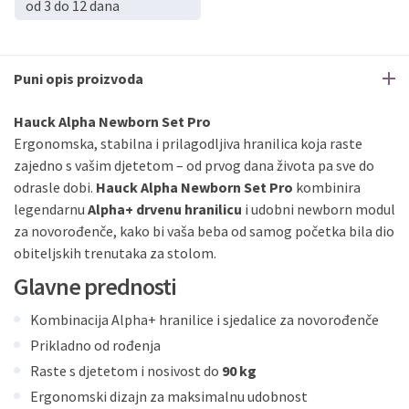
od 3 do 12 dana
PBZ
Visa Premium
do
12
rata
Erste
Diners
do
12
rata
Erste
Maestro
do
12
rata
Puni opis proizvoda
Erste
Master
do
12
rata
Erste
Visa
do
12
rata
Hauck Alpha Newborn Set Pro
Ergonomska, stabilna i prilagodljiva hranilica koja raste
zajedno s vašim djetetom – od prvog dana života pa sve do
Sve banke
Visa
Jednokratno
odrasle dobi.
Hauck Alpha Newborn Set Pro
kombinira
Sve banke
Master
Jednokratno
legendarnu
Alpha+ drvenu hranilicu
i udobni newborn modul
Sve banke
Maestro
Jednokratno
za novorođenče, kako bi vaša beba od samog početka bila dio
ECC
Discover
Jednokratno
obiteljskih trenutaka za stolom.
Glavne prednosti
Kombinacija Alpha+ hranilice i sjedalice za novorođenče
Prikladno od rođenja
Raste s djetetom i nosivost do
90 kg
Ergonomski dizajn za maksimalnu udobnost