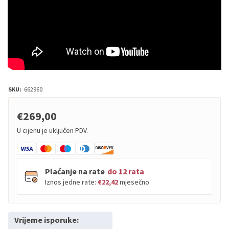
SKU:
662960
€269,00
U cijenu je uključen PDV.
Plaćanje na rate
do 12 rata
Iznos jedne rate:
€22,42
mjesečno
Vrijeme isporuke:
PBZ
Visa
do
12
rata