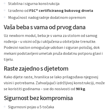
Stabilna i sigurna konstrukcija
Izrađeno od
FSC® certificiranog bukovog drveta
Mogućnost nadogradnje dodatnom opremom
Vaša beba s vama od prvog dana
Uz newborn modul, beba je s vama za stolom od samog
rođenja – u visini očiju i uključena u obiteljske trenutke.
Podesivi naslon omogućuje udoban i siguran položaj, dok
mekani podstavljeni umetak pruža dodatnu potporu glavi i
tijelu.
Raste zajedno s djetetom
Kako dijete raste, hranilica se lako prilagođava njegovoj
visini i potrebama. Zahvaljujući izdržljivoj konstrukciji, može
se koristiti godinama – sve do nosivosti od
90 kg
.
Sigurnost bez kompromisa
Sigurnosni pojas u 5 točaka