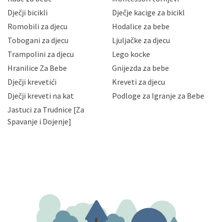
neovlaštenog pristupa, zlouporabe, otkrivanja,
Dječji bicikli
Dječje kacige za bicikl
gubitka ili uništenja. Mae.hr štiti privatnost svojih
korisnika i posjetitelja web stranica, čuva povjerljivost
Romobili za djecu
Hodalice za bebe
Vaših osobnih podataka te omogućava pristup i
Tobogani za djecu
Ljuljačke za djecu
priopćavanje osobnih podataka samo onim svojim
zaposlenicima kojima su isti potrebni radi provedbe
Trampolini za djecu
Lego kocke
njihovih poslovnih aktivnosti, a trećim osobama samo u
Hranilice Za Bebe
Gnijezda za bebe
slučajevima koji su dozvoljeni zakonima. Napominjemo
da možete u svako doba, u potpunosti ili djelomice,
Dječji krevetići
Kreveti za djecu
bez naknade i objašnjenja odustati od dane privole i
Dječji kreveti na kat
Podloge za Igranje za Bebe
zatražiti prestanak aktivnosti obrade Vaših osobnih
Jastuci za Trudnice [Za
podataka. Opoziv privole možete podnijeti poštom na
gore navedenu adresu ili e-mailom na adresu:
Spavanje i Dojenje]