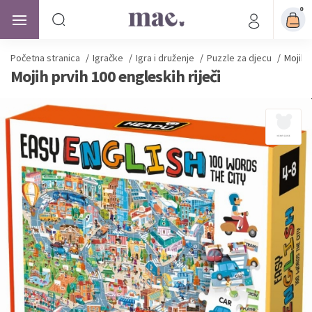
0
Početna stranica
/
Igračke
/
Igra i druženje
/
Puzzle za djecu
/
Mojih p
Mojih prvih 100 engleskih riječi