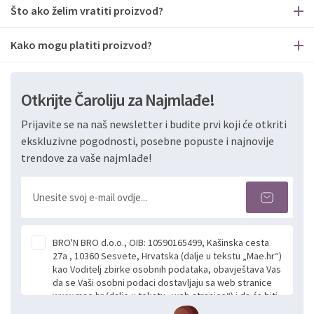
Što ako želim vratiti proizvod?
Kako mogu platiti proizvod?
Otkrijte Čaroliju za Najmlađe!
Prijavite se na naš newsletter i budite prvi koji će otkriti
ekskluzivne pogodnosti, posebne popuste i najnovije
trendove za vaše najmlađe!
BRO'N BRO d.o.o., OIB: 10590165499, Kašinska cesta
27a , 10360 Sesvete, Hrvatska (dalje u tekstu „Mae.hr“)
kao Voditelj zbirke osobnih podataka, obavještava Vas
da se Vaši osobni podaci dostavljaju sa web stranice
www.mae.hr (dalje u tekstu „web stranice“) i da će biti
obrađeni. Prihvaćanjem ove Izjave smatra se da