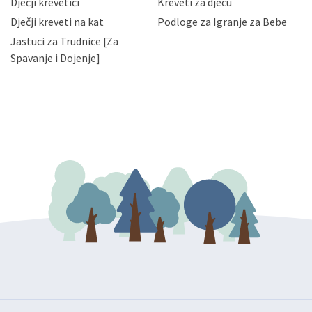
da možete u svako doba, u potpunosti ili djelomice,
Dječji krevetići
Kreveti za djecu
bez naknade i objašnjenja odustati od dane privole i
Dječji kreveti na kat
Podloge za Igranje za Bebe
zatražiti prestanak aktivnosti obrade Vaših osobnih
Jastuci za Trudnice [Za
podataka. Opoziv privole možete podnijeti poštom na
gore navedenu adresu ili e-mailom na adresu:
Spavanje i Dojenje]