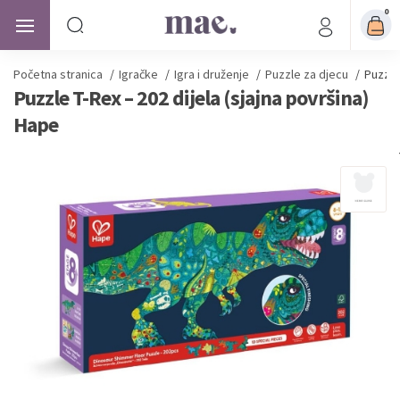
0
Početna stranica
/
Igračke
/
Igra i druženje
/
Puzzle za djecu
/
Puzzle
Puzzle T-Rex – 202 dijela (sjajna površina)
Hape