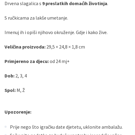
Drvena slagalica s
9 preslatkih domaćih životinja
.
S ručkicama za lakše umetanje.
Imenuj ih i opiši njihovo okruženje. Gdje i kako žive.
Veličina proizvoda:
29,5 × 24,8 × 1,8 cm
Primjereno za djecu:
od 24 mj+
Dob:
2, 3, 4
Spol:
M, Ž
Upozorenje:
Prije nego što igračku date djetetu, uklonite ambalažu.