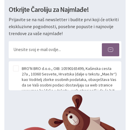
Otkrijte Čaroliju za Najmlađe!
Prijavite se na naš newsletter i budite prvi koji će otkriti
ekskluzivne pogodnosti, posebne popuste i najnovije
trendove za vaše najmlađe!
BRO'N BRO d.o.o., OIB: 10590165499, Kašinska cesta
27a , 10360 Sesvete, Hrvatska (dalje u tekstu „Mae.hr“)
kao Voditelj zbirke osobnih podataka, obavještava Vas
da se Vaši osobni podaci dostavljaju sa web stranice
www.mae.hr (dalje u tekstu „web stranice“) i da će biti
obrađeni. Prihvaćanjem ove Izjave smatra se da
slobodno i izričito dajete privolu za prikupljanje i daljnju
obradu Vaših osobnih podataka koje ustupate Mae.hr
putem ovih web stranica u svrhu odgovora i daljnje
komunikacije na Vaš upit poslan kroz kontakt obrazac.
Radi se o dobrovoljnom davanju podataka te ovu
Izjavu niste dužni prihvatiti odnosno niste dužni unositi