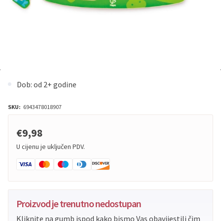
Dob: od 2+ godine
SKU:
6943478018907
€9,98
U cijenu je uključen PDV.
Proizvod je trenutno nedostupan
Kliknite na gumb ispod kako bismo Vas obavijestili čim