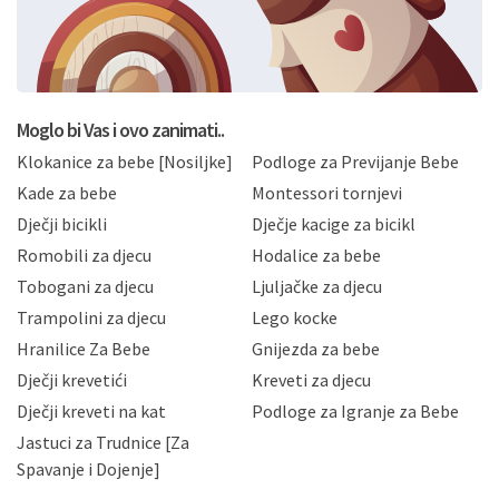
svoje osobne podatke u jednu od prijavnih
formi/obrazaca dostupnih na ovim web stranicama.
BRO'N BRO d.o.o. će s Vašim osobnim podacima
postupati sukladno Općoj uredbi o zaštiti podataka
koju možete pročitati ovdje, sukladno Politici
privatnosti i kolačića koju možete pročitati ovdje i
Moglo bi Vas i ovo zanimati..
sukladno drugim primjenjivim propisima Republike
Klokanice za bebe [Nosiljke]
Podloge za Previjanje Bebe
Hrvatske, a uvijek uz primjenu odgovarajućih tehničkih i
sigurnosnih mjera zaštite osobnih podataka od
Kade za bebe
Montessori tornjevi
neovlaštenog pristupa, zlouporabe, otkrivanja,
Dječji bicikli
Dječje kacige za bicikl
gubitka ili uništenja. Mae.hr štiti privatnost svojih
korisnika i posjetitelja web stranica, čuva povjerljivost
Romobili za djecu
Hodalice za bebe
Vaših osobnih podataka te omogućava pristup i
Tobogani za djecu
Ljuljačke za djecu
priopćavanje osobnih podataka samo onim svojim
zaposlenicima kojima su isti potrebni radi provedbe
Trampolini za djecu
Lego kocke
njihovih poslovnih aktivnosti, a trećim osobama samo u
Hranilice Za Bebe
Gnijezda za bebe
slučajevima koji su dozvoljeni zakonima. Napominjemo
da možete u svako doba, u potpunosti ili djelomice,
Dječji krevetići
Kreveti za djecu
bez naknade i objašnjenja odustati od dane privole i
Dječji kreveti na kat
Podloge za Igranje za Bebe
zatražiti prestanak aktivnosti obrade Vaših osobnih
Jastuci za Trudnice [Za
podataka. Opoziv privole možete podnijeti poštom na
gore navedenu adresu ili e-mailom na adresu:
Spavanje i Dojenje]