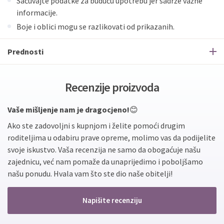
Sačuvajte podatke za buduću upotrebu jer sadrže važne
informacije.
Boje i oblici mogu se razlikovati od prikazanih.
Prednosti
Recenzije proizvoda
Vaše mišljenje nam je dragocjeno!
😊
Ako ste zadovoljni s kupnjom i želite pomoći drugim
roditeljima u odabiru prave opreme, molimo vas da podijelite
svoje iskustvo. Vaša recenzija ne samo da obogaćuje našu
zajednicu, već nam pomaže da unaprijedimo i poboljšamo
našu ponudu. Hvala vam što ste dio naše obitelji!
Napišite recenziju