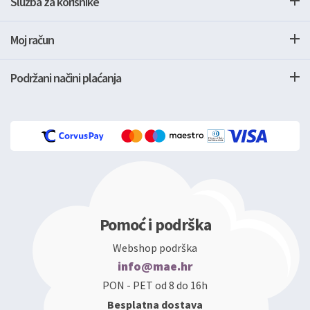
Služba za korisnike
Moj račun
Podržani načini plaćanja
Pomoć i podrška
Webshop podrška
info@mae.hr
PON - PET od 8 do 16h
Besplatna dostava