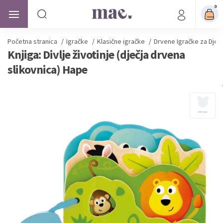
0
Početna stranica
/
Igračke
/
Klasične igračke
/
Drvene Igračke za Djec
Knjiga: Divlje životinje (dječja drvena
slikovnica) Hape