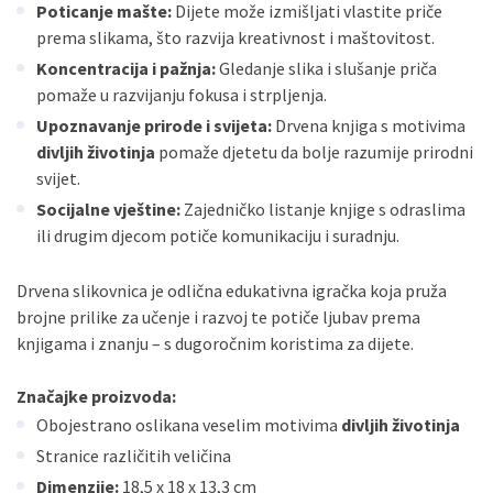
Poticanje mašte:
Dijete može izmišljati vlastite priče
prema slikama, što razvija kreativnost i maštovitost.
Koncentracija i pažnja:
Gledanje slika i slušanje priča
pomaže u razvijanju fokusa i strpljenja.
Upoznavanje prirode i svijeta:
Drvena knjiga s motivima
divljih životinja
pomaže djetetu da bolje razumije prirodni
svijet.
Socijalne vještine:
Zajedničko listanje knjige s odraslima
ili drugim djecom potiče komunikaciju i suradnju.
Drvena slikovnica je odlična edukativna igračka koja pruža
brojne prilike za učenje i razvoj te potiče ljubav prema
knjigama i znanju – s dugoročnim koristima za dijete.
Značajke proizvoda:
Obojestrano oslikana veselim motivima
divljih životinja
Stranice različitih veličina
Dimenzije:
18,5 x 18 x 13,3 cm