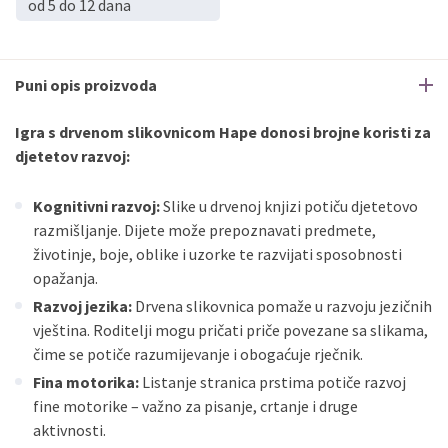
od 5 do 12 dana
Puni opis proizvoda
Igra s drvenom slikovnicom Hape donosi brojne koristi za
djetetov razvoj:
Kognitivni razvoj:
Slike u drvenoj knjizi potiču djetetovo
razmišljanje. Dijete može prepoznavati predmete,
životinje, boje, oblike i uzorke te razvijati sposobnosti
opažanja.
Razvoj jezika:
Drvena slikovnica pomaže u razvoju jezičnih
vještina. Roditelji mogu pričati priče povezane sa slikama,
čime se potiče razumijevanje i obogaćuje rječnik.
Fina motorika:
Listanje stranica prstima potiče razvoj
fine motorike – važno za pisanje, crtanje i druge
aktivnosti.