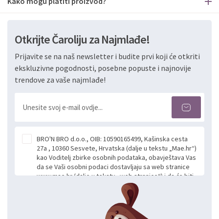
Kako mogu platiti proizvod?
Otkrijte Čaroliju za Najmlađe!
Prijavite se na naš newsletter i budite prvi koji će otkriti
ekskluzivne pogodnosti, posebne popuste i najnovije
trendove za vaše najmlađe!
BRO'N BRO d.o.o., OIB: 10590165499, Kašinska cesta
27a , 10360 Sesvete, Hrvatska (dalje u tekstu „Mae.hr“)
kao Voditelj zbirke osobnih podataka, obavještava Vas
da se Vaši osobni podaci dostavljaju sa web stranice
www.mae.hr (dalje u tekstu „web stranice“) i da će biti
obrađeni. Prihvaćanjem ove Izjave smatra se da
slobodno i izričito dajete privolu za prikupljanje i daljnju
obradu Vaših osobnih podataka koje ustupate Mae.hr
putem ovih web stranica u svrhu odgovora i daljnje